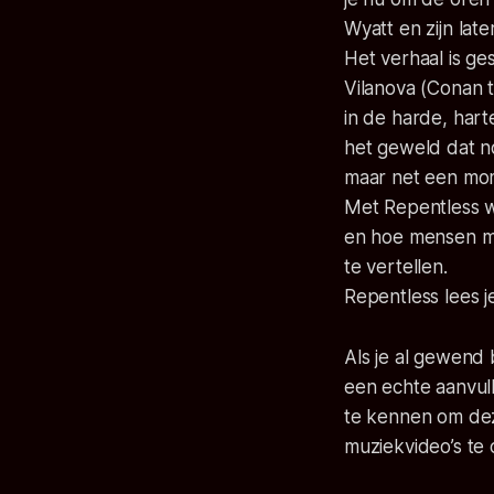
Wyatt en zijn late
Het verhaal is g
Vilanova (
Conan 
in de harde, hart
het geweld dat n
maar net een mom
Met
Repentless
w
en hoe mensen me
te vertellen.
Repentless
lees j
Als je al gewend
een echte aanvull
te kennen om dez
muziekvideo’s te