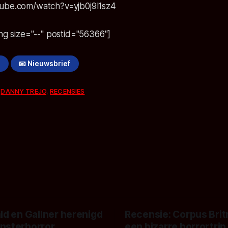
ube.com/watch?v=yjb0j9l1sz4
ing size="--" postid="56366"]
!
📧 Nieuwsbrief
,
DANNY TREJO
,
RECENSIES
ld en Gallner herenigd
Recensie: Corpus Brit
nsterhorror
een bizarre horrortrip