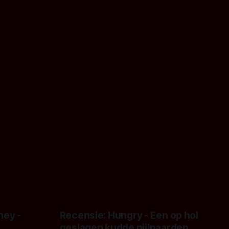
ney -
Recensie: Hungry - Een op hol
geslagen kudde nijlpaarden