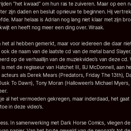
rijden “het kwaad” om hun ras te zuiveren. Maar op een n
er zijn daden en besluit opnieuw te beginnen. Hij vertrek
efde. Maar helaas is Adrian nog lang niet klaar met zijn bro
 kwijt en heeft nog meer een ding over. Wraak.
n het al hebben gemerkt, maar voor iedereen die daar nie
 ook de naam van de laatste cd van de metal band Slayer.
erd op de verhaallijn van de muziekvideo’s van deze cd. 
 is met de regisseur van
Hatchet III
, BJ McDonnell, aan he
acteurs als Derek Mears (
Predators
,
Friday The 13th
), D
Dusk To Dawn
), Tony Moran (
Halloween
's Michael Myers
eer.
 je al het vermoeden gekregen, maar inderdaad, het gaat
toe in deze video’s.
less
. In samenwerking met Dark Horse Comics, vliegen de
van papier. Van het brute geweld van de neonazi’s tot de