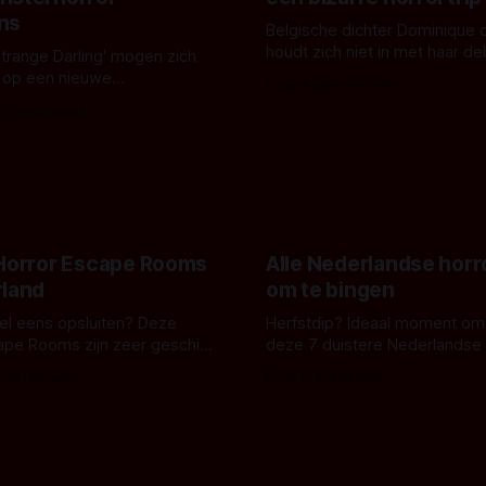
ns
Belgische dichter Dominique 
houdt zich niet in met haar d
Strange Darling' mogen zich
De cover, een digitaal gerend
 op een nieuwe
Door Aafke van Pelt
bizar muterend lichaam tegen
ng tussen Willa Fitzgerald,
s Vanbrabant
pastelroze- en blauwe achter
r en regisseur J.T. Mollner.
belooft iets kleurrijks maar
zijn ze te zien in 'Skeletons',
onheilspellends, iets ongrijpb
 creature feature waarvoor
maakt De Groen met ieder wo
zijn gestart in Australië.
 Horror Escape Rooms
Alle Nederlandse horr
rland
om te bingen
 wel eens opsluiten? Deze
Herfstdip? Ideaal moment om
ape Rooms zijn zeer geschikt
deze 7 duistere Nederlandse 
en voor horrorliefhebbers.
bingen! Bij nederhorror denk je al snel
 van Leeuwen
Door Frank Mulder
aan horrorfilms, waarschijnlijk
aan De Lift, Amsterdamned o
Johnsons. Maar Nederlandse h
niet beperkt tot films. Hier ee
Nederlandse tv-series uit het 