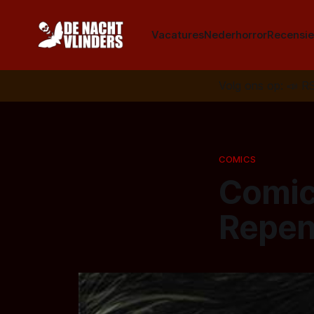
Vacatures
Nederhorror
Recensie
Volg ons op:
📣
R
COMICS
Comic
Repen