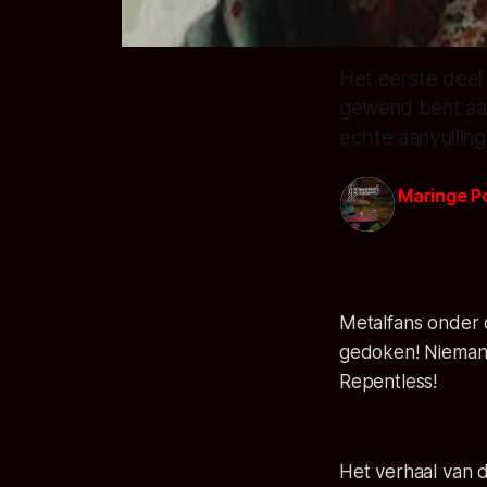
Het eerste deel 
gewend bent aan
echte aanvulling
Maringe P
26 jan. 2017
Metalfans onder o
gedoken! Niemand
Repentless!
Het verhaal van 