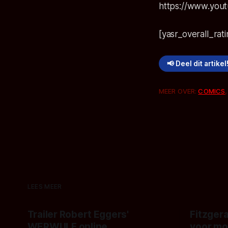
https://www.yout
[yasr_overall_rat
📢 Deel dit artikel
MEER OVER:
COMICS
LEES MEER
Trailer Robert Eggers'
Fitzgera
WERWULF online
voor mo