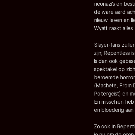
neonazi’s en best
de ware aard acht
nieuw leven en li
Wyatt raakt alles
Slayer-fans zulle
zijn;
Repentless
is
is dan ook gebase
spektakel op zich
beroemde horror 
(
Machete
,
From 
Poltergeist
) en m
En misschien heb
en bloederig aan 
Zo ook in
Repent
je nu om de oren 