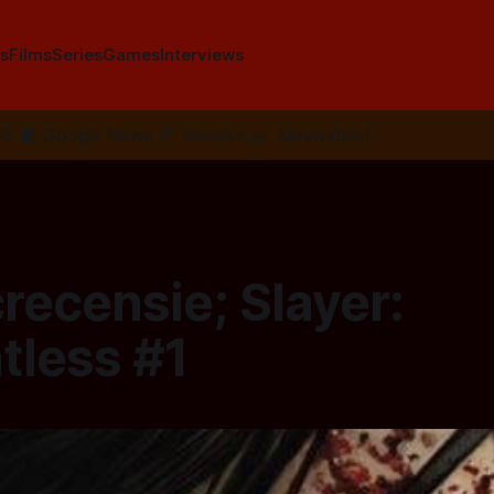
s
Films
Series
Games
Interviews
SS
📰
Google News
🦋
Bluesky
✉️
Nieuwsbrief
recensie; Slayer:
tless #1