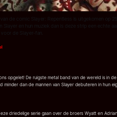
van de comic Slayer: Repentless is uitgekomen op 25 ja
 Slayer en hun muziek dan is deze strip een echte a
 voor de Slayer-fan.
ol
ns opgelet! De ruigste metal band van de wereld is in de
 minder dan de mannen van Slayer debuteren in hun eige
deze driedelige serie gaan over de broers Wyatt en Adri