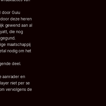
d door Guiu
je door deze heren
lijk gewend aan al
att, die nog
s gegund.
dige maatschappij
etal nodig om het
lgende deel.
te aanrader en
layer niet per se
 om vervolgens de