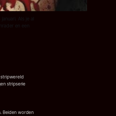
nuari. Als je al
anrader en een
 stripwereld
n stripserie
an. Beiden worden