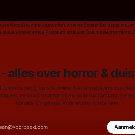
horrorgenre. Als
odon
Shop
Steam
Instagram
Activiteiten
Boeken
Bordspellen
Com
Lokaal Spookverhaal
Premium artikelen
Columns
Horrorfilms 
- alles over horror & dui
inders is het grootste online horrormagazine van Ne
 nieuws, reviews en interviews over horrorfilms, serie
comics en games. Voor echte horrorfans.
Aanmel