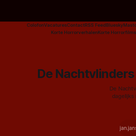
Colofon
Vacatures
Contact
RSS Feed
Bluesky
Mast
Korte Horrorverhalen
Korte Horrorfilms
De Nachtvlinders 
De Nachtvl
dagelijks