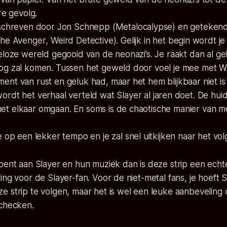
re gevolg.
eschreven door Jon Schnepp (
Metalocalypse
) en geteken
the Avenger
,
Weird Detective
). Gelijk in het begin wordt 
eloze wereld gegooid van de neonazi’s. Je raakt dan al ge
og zal komen. Tussen het geweld door voel je mee met Wy
ent van rust en geluk had, maar het hem blijkbaar niet i
ordt het verhaal verteld wat Slayer al jaren doet. De hui
t elkaar omgaan. En soms is de chaotische manier van m
e op een lekker tempo en je zal snel uitkijken naar het vo
 bent aan Slayer en hun muziek dan is deze strip een ech
ing voor de Slayer-fan. Voor de niet-metal fans, je hoeft S
e strip te volgen, maar het is wel een leuke aanbeveling
 checken.