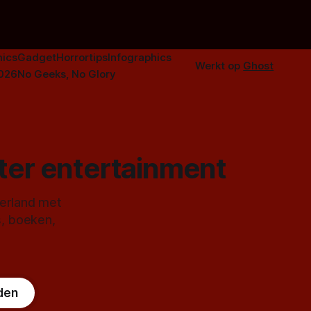
ics
Gadget
Horrortips
Infographics
Werkt op
Ghost
2026
No Geeks, No Glory
ster entertainment
derland met
s, boeken,
den