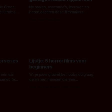
de Groen
Na haaien, anaconda's, leeuwen en
ebuutroman.
beren dachten deze filmmakers:
erd en
waarom geen nijlpaarden? Regisseur
Door Michel van Dam
 een
James Nunn doet het gewoon en aan
grond,
ons om te oordelen of dat goed uitpakt
met Hungry of niet.
aars. En dat
ord waar.
orseries
Lijstje: 5 horrorfilms voor
beginners
 één van
Wil je jouw gruwelijke hobby dolgraag
series te
delen met mensen die een
aardappelschilmes al eng vinden?
Door Marloes Keeris, Gerben Prins
 specifiek
Probeer ze eens op te warmen met een
f The
instapmodel horrorfilm.
orror is
n aantal
duistere of