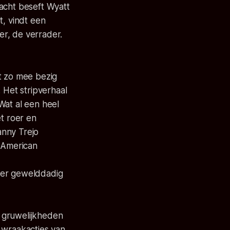
acht beseft Wyatt
t, vindt een
er, de verrader.
t zo mee bezig
 Het stripverhaal
Wat al een heel
t roer en
anny Trejo
,
American
 er gewelddadig
 gruwelijkheden
 wraakacties van