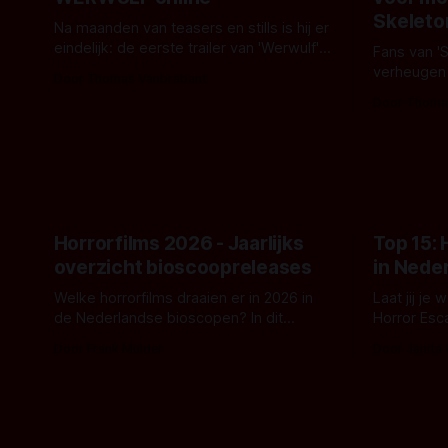
Skeleto
Na maanden van teasers en stills is hij er
eindelijk: de eerste trailer van 'Werwulf'.
Fans van '
De nieuwe film van Robert Eggers toont
verheugen
Door Thomas Vanbrabant
- zoals we van hem kennen - een rauwe
samenwerki
Door Thoma
en kille stijl vol folklore en mythe. Het
Kyle Gallne
topic deze keer is (kon het het al
Binnenkort 
raden?)... de weerwolf. Kijk je mee?
een nieuwe
de opnames 
Horrorfilms 2026 - Jaarlijks
Top 15:
overzicht bioscoopreleases
in Nede
Welke horrorfilms draaien er in 2026 in
Laat jij je
de Nederlandse bioscopen? In dit
Horror Esc
overzicht vind je nu al bijna 50 horror- en
om te spel
Door Frank Mulder
Door Janita
aanverwante films.