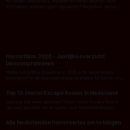
Na haaien, anaconda's, leeuwen en beren dachten deze
filmmakers: waarom geen nijlpaarden? Regisseur James
Nunn doet het gewoon en aan ons om te oordelen of dat
Door Michel van Dam
goed uitpakt met Hungry of niet.
Horrorfilms 2026 - Jaarlijks overzicht
bioscoopreleases
Welke horrorfilms draaien er in 2026 in de Nederlandse
bioscopen? In dit overzicht vind je nu al bijna 50 horror- en
aanverwante films.
Door Frank Mulder
Top 15: Horror Escape Rooms in Nederland
Laat jij je wel eens opsluiten? Deze Horror Escape Rooms
zijn zeer geschikt om te spelen voor horrorliefhebbers.
Door Janita van Leeuwen
Alle Nederlandse horrorseries om te bingen