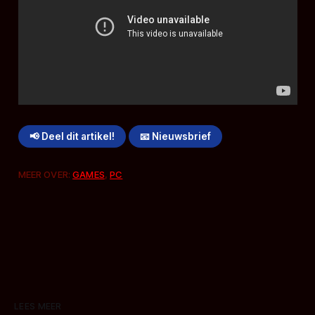
📢 Deel dit artikel!
📧 Nieuwsbrief
MEER OVER:
GAMES
,
PC
LEES MEER