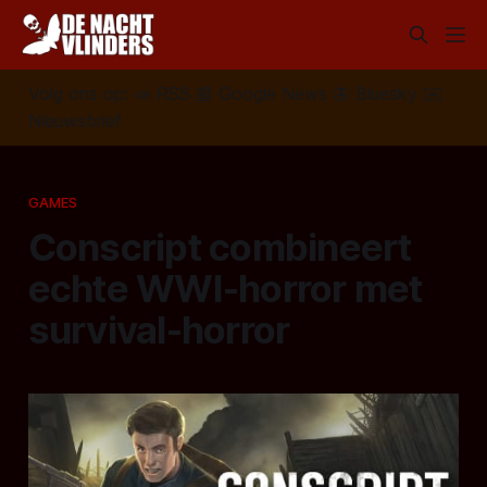
Volg ons op:
📣
RSS
📰
Google News
🦋
Bluesky
✉️
Nieuwsbrief
GAMES
Conscript combineert
echte WWI-horror met
survival-horror