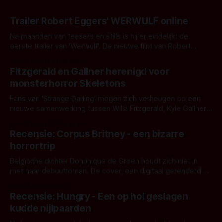
Trailer Robert Eggers' WERWULF online
Na maanden van teasers en stills is hij er eindelijk: de
eerste trailer van 'Werwulf'. De nieuwe film van Robert
Eggers toont - zoals we van hem kennen - een rauwe en
Door Thomas Vanbrabant
kille stijl vol folklore en mythe. Het topic deze keer is (kon
Fitzgerald en Gallner herenigd voor
het het al raden?)... de weerwolf. Kijk je mee?
monsterhorror Skeletons
Fans van 'Strange Darling' mogen zich verheugen op een
nieuwe samenwerking tussen Willa Fitzgerald, Kyle Gallner
en regisseur J.T. Mollner. Binnenkort zijn ze te zien in
Door Thomas Vanbrabant
'Skeletons', een nieuwe creature feature waarvoor de
Recensie: Corpus Britney - een bizarre
opnames zijn gestart in Australië.
horrortrip
Belgische dichter Dominique de Groen houdt zich niet in
met haar debuutroman. De cover, een digitaal gerenderd en
bizar muterend lichaam tegen een pastelroze- en blauwe
Door Aafke van Pelt
achtergrond, belooft iets kleurrijks maar onheilspellends,
Recensie: Hungry - Een op hol geslagen
iets ongrijpbaars. En dat maakt De Groen met ieder woord
kudde nijlpaarden
waar.