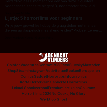
Herfstdip? Ideaal moment om één van deze 7 duistere
Nederlandse series te bingen! Bij nederhorror denk je al
snel aan horrorfilms, waarschijnlijk specifiek aan De Lift,
Door Frank Mulder
Amsterdamned of The Johnsons. Maar Nederlandse horror
Lijstje: 5 horrorfilms voor beginners
is niet beperkt tot films. Hier een aantal Nederlandse tv-
series uit het duistere of horrorgenre. Als
Wil je jouw gruwelijke hobby dolgraag delen met mensen
die een aardappelschilmes al eng vinden? Probeer ze eens
op te warmen met een instapmodel horrorfilm.
Door Marloes Keeris, Gerben Prins
Colofon
Vacatures
Contact
RSS Feed
Bluesky
Mastodon
Shop
Steam
Instagram
Activiteiten
Boeken
Bordspellen
Comics
Gadget
Horrortips
Infographics
Korte Horrorverhalen
Korte Horrorfilms
Lokaal Spookverhaal
Premium artikelen
Columns
Horrorfilms 2026
No Geeks, No Glory
Werkt op
Ghost