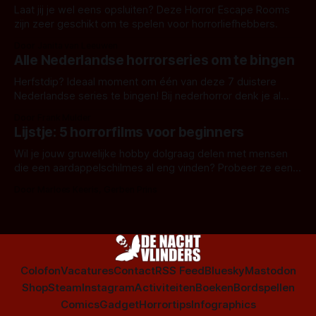
Laat jij je wel eens opsluiten? Deze Horror Escape Rooms
zijn zeer geschikt om te spelen voor horrorliefhebbers.
Door Janita van Leeuwen
Alle Nederlandse horrorseries om te bingen
Herfstdip? Ideaal moment om één van deze 7 duistere
Nederlandse series te bingen! Bij nederhorror denk je al
snel aan horrorfilms, waarschijnlijk specifiek aan De Lift,
Door Frank Mulder
Amsterdamned of The Johnsons. Maar Nederlandse horror
Lijstje: 5 horrorfilms voor beginners
is niet beperkt tot films. Hier een aantal Nederlandse tv-
series uit het duistere of horrorgenre. Als
Wil je jouw gruwelijke hobby dolgraag delen met mensen
die een aardappelschilmes al eng vinden? Probeer ze eens
op te warmen met een instapmodel horrorfilm.
Door Marloes Keeris, Gerben Prins
Colofon
Vacatures
Contact
RSS Feed
Bluesky
Mastodon
Shop
Steam
Instagram
Activiteiten
Boeken
Bordspellen
Comics
Gadget
Horrortips
Infographics