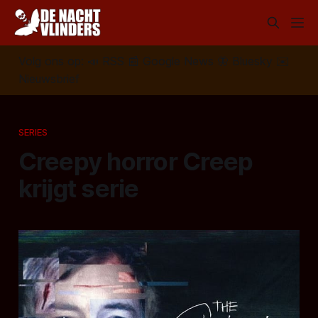
Volg ons op:
📣
RSS
📰
Google News
🦋
Bluesky
✉️
Nieuwsbrief
SERIES
Creepy horror Creep
krijgt serie