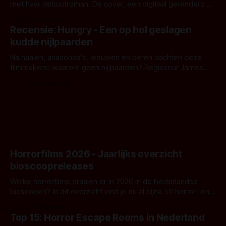
met haar debuutroman. De cover, een digitaal gerenderd en
bizar muterend lichaam tegen een pastelroze- en blauwe
Door Aafke van Pelt
achtergrond, belooft iets kleurrijks maar onheilspellends,
Recensie: Hungry - Een op hol geslagen
iets ongrijpbaars. En dat maakt De Groen met ieder woord
kudde nijlpaarden
waar.
Na haaien, anaconda's, leeuwen en beren dachten deze
filmmakers: waarom geen nijlpaarden? Regisseur James
Nunn doet het gewoon en aan ons om te oordelen of dat
Door Michel van Dam
goed uitpakt met Hungry of niet.
Horrorfilms 2026 - Jaarlijks overzicht
bioscoopreleases
Welke horrorfilms draaien er in 2026 in de Nederlandse
bioscopen? In dit overzicht vind je nu al bijna 50 horror- en
aanverwante films.
Door Frank Mulder
Top 15: Horror Escape Rooms in Nederland