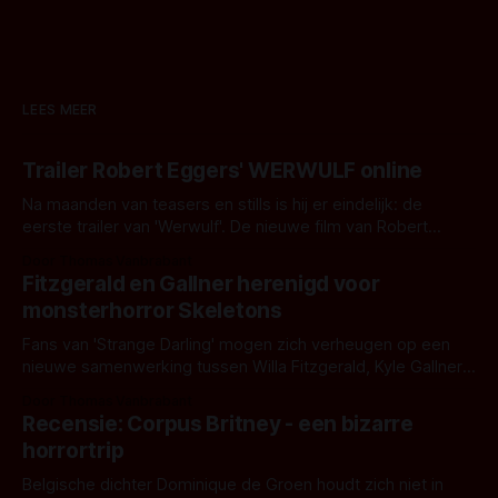
LEES MEER
Trailer Robert Eggers' WERWULF online
Na maanden van teasers en stills is hij er eindelijk: de
eerste trailer van 'Werwulf'. De nieuwe film van Robert
Eggers toont - zoals we van hem kennen - een rauwe en
Door Thomas Vanbrabant
kille stijl vol folklore en mythe. Het topic deze keer is (kon
Fitzgerald en Gallner herenigd voor
het het al raden?)... de weerwolf. Kijk je mee?
monsterhorror Skeletons
Fans van 'Strange Darling' mogen zich verheugen op een
nieuwe samenwerking tussen Willa Fitzgerald, Kyle Gallner
en regisseur J.T. Mollner. Binnenkort zijn ze te zien in
Door Thomas Vanbrabant
'Skeletons', een nieuwe creature feature waarvoor de
Recensie: Corpus Britney - een bizarre
opnames zijn gestart in Australië.
horrortrip
Belgische dichter Dominique de Groen houdt zich niet in