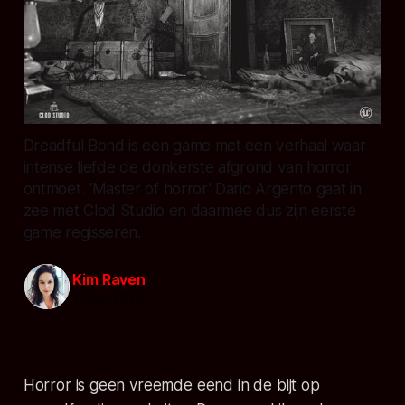
Dreadful Bond is een game met een verhaal waar
intense liefde de donkerste afgrond van horror
ontmoet. 'Master of horror' Dario Argento gaat in
zee met Clod Studio en daarmee dus zijn eerste
game regisseren.
Kim Raven
15 apr. 2019
Horror is geen vreemde eend in de bijt op