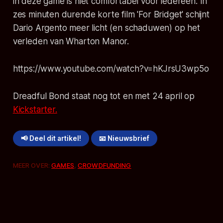
in deze game is niet comfortabel voor iedereen. In
zes minuten durende korte film 'For Bridget' schijnt
Dario Argento meer licht (en schaduwen) op het
verleden van Wharton Manor.
https://www.youtube.com/watch?v=hKJrsU3wp5o
Dreadful Bond
staat nog tot en met 24 april op
Kickstarter.
📢 Deel dit artikel!
📧 Nieuwsbrief
MEER OVER:
GAMES
,
CROWDFUNDING