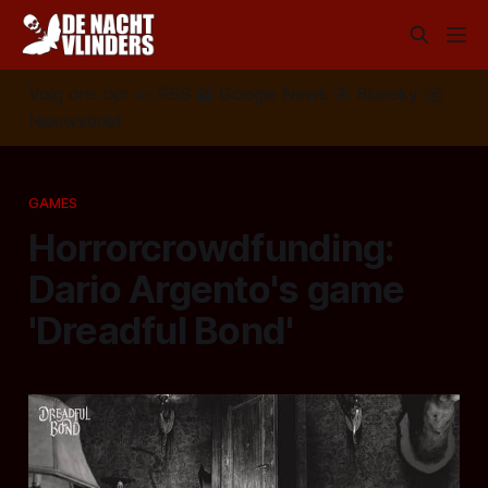
Volg ons op:
📣
RSS
📰
Google News
🦋
Bluesky
✉️
Nieuwsbrief
GAMES
Horrorcrowdfunding:
Dario Argento's game
'Dreadful Bond'