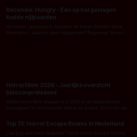
bizar muterend lichaam tegen een pastelroze- en blauwe
Door Aafke van Pelt
achtergrond, belooft iets kleurrijks maar onheilspellends,
Recensie: Hungry - Een op hol geslagen
iets ongrijpbaars. En dat maakt De Groen met ieder woord
kudde nijlpaarden
waar.
Na haaien, anaconda's, leeuwen en beren dachten deze
filmmakers: waarom geen nijlpaarden? Regisseur James
Nunn doet het gewoon en aan ons om te oordelen of dat
Door Michel van Dam
goed uitpakt met Hungry of niet.
Horrorfilms 2026 - Jaarlijks overzicht
bioscoopreleases
Welke horrorfilms draaien er in 2026 in de Nederlandse
bioscopen? In dit overzicht vind je nu al bijna 50 horror- en
aanverwante films.
Door Frank Mulder
Top 15: Horror Escape Rooms in Nederland
Laat jij je wel eens opsluiten? Deze Horror Escape Rooms