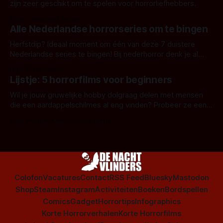
zijn zeer geschikt om te spelen voor horrorliefhebbers.
Door Janita van Leeuwen
Alle Nederlandse horrorseries om te bingen
Herfstdip? Ideaal moment om één van deze 7 duistere
Nederlandse series te bingen! Bij nederhorror denk je al
snel aan horrorfilms, waarschijnlijk specifiek aan De Lift,
Door Frank Mulder
Amsterdamned of The Johnsons. Maar Nederlandse horror
Lijstje: 5 horrorfilms voor beginners
is niet beperkt tot films. Hier een aantal Nederlandse tv-
series uit het duistere of horrorgenre. Als
Wil je jouw gruwelijke hobby dolgraag delen met mensen
die een aardappelschilmes al eng vinden? Probeer ze eens
op te warmen met een instapmodel horrorfilm.
Door Marloes Keeris, Gerben Prins
Colofon
Vacatures
Contact
RSS Feed
Bluesky
Mastodon
Shop
Steam
Instagram
Activiteiten
Boeken
Bordspellen
Comics
Gadget
Horrortips
Infographics
Korte Horrorverhalen
Korte Horrorfilms