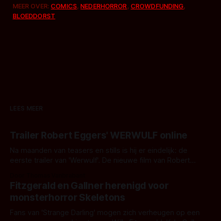
MEER OVER:
COMICS
,
NEDERHORROR
,
CROWDFUNDING
,
BLOEDDORST
LEES MEER
Trailer Robert Eggers' WERWULF online
Na maanden van teasers en stills is hij er eindelijk: de
eerste trailer van 'Werwulf'. De nieuwe film van Robert
Eggers toont - zoals we van hem kennen - een rauwe en
Door Thomas Vanbrabant
kille stijl vol folklore en mythe. Het topic deze keer is (kon
Fitzgerald en Gallner herenigd voor
het het al raden?)... de weerwolf. Kijk je mee?
monsterhorror Skeletons
Fans van 'Strange Darling' mogen zich verheugen op een