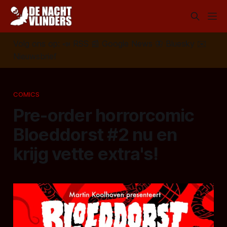
Volg ons op:
📣
RSS
📰
Google News
🦋
Bluesky
✉️
Nieuwsbrief
COMICS
Pre-order horrorcomic
Bloeddorst #2 nu en
krijg vette extra's!