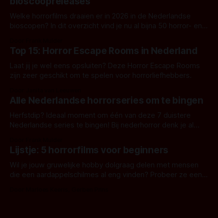
bioscoopreleases
Welke horrorfilms draaien er in 2026 in de Nederlandse
bioscopen? In dit overzicht vind je nu al bijna 50 horror- en
aanverwante films.
Door Frank Mulder
Top 15: Horror Escape Rooms in Nederland
Laat jij je wel eens opsluiten? Deze Horror Escape Rooms
zijn zeer geschikt om te spelen voor horrorliefhebbers.
Door Janita van Leeuwen
Alle Nederlandse horrorseries om te bingen
Herfstdip? Ideaal moment om één van deze 7 duistere
Nederlandse series te bingen! Bij nederhorror denk je al
snel aan horrorfilms, waarschijnlijk specifiek aan De Lift,
Door Frank Mulder
Amsterdamned of The Johnsons. Maar Nederlandse horror
Lijstje: 5 horrorfilms voor beginners
is niet beperkt tot films. Hier een aantal Nederlandse tv-
series uit het duistere of horrorgenre. Als
Wil je jouw gruwelijke hobby dolgraag delen met mensen
die een aardappelschilmes al eng vinden? Probeer ze eens
op te warmen met een instapmodel horrorfilm.
Door Marloes Keeris, Gerben Prins