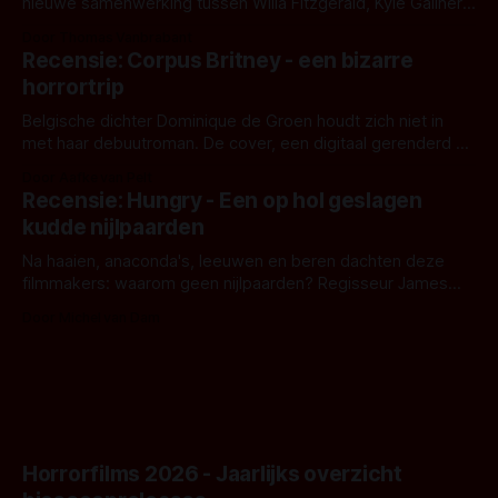
nieuwe samenwerking tussen Willa Fitzgerald, Kyle Gallner
en regisseur J.T. Mollner. Binnenkort zijn ze te zien in
Door Thomas Vanbrabant
'Skeletons', een nieuwe creature feature waarvoor de
Recensie: Corpus Britney - een bizarre
opnames zijn gestart in Australië.
horrortrip
Belgische dichter Dominique de Groen houdt zich niet in
met haar debuutroman. De cover, een digitaal gerenderd en
bizar muterend lichaam tegen een pastelroze- en blauwe
Door Aafke van Pelt
achtergrond, belooft iets kleurrijks maar onheilspellends,
Recensie: Hungry - Een op hol geslagen
iets ongrijpbaars. En dat maakt De Groen met ieder woord
kudde nijlpaarden
waar.
Na haaien, anaconda's, leeuwen en beren dachten deze
filmmakers: waarom geen nijlpaarden? Regisseur James
Nunn doet het gewoon en aan ons om te oordelen of dat
Door Michel van Dam
goed uitpakt met Hungry of niet.
Horrorfilms 2026 - Jaarlijks overzicht