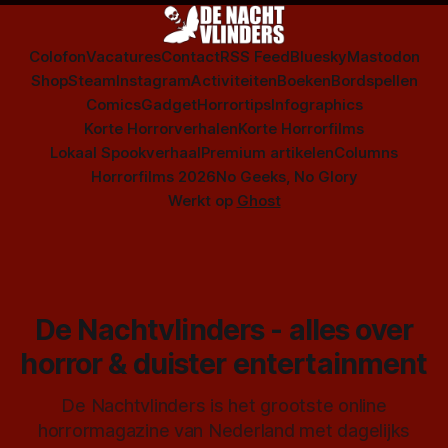
Colofon
Vacatures
Contact
RSS Feed
Bluesky
Mastodon
Shop
Steam
Instagram
Activiteiten
Boeken
Bordspellen
Comics
Gadget
Horrortips
Infographics
Korte Horrorverhalen
Korte Horrorfilms
Lokaal Spookverhaal
Premium artikelen
Columns
Horrorfilms 2026
No Geeks, No Glory
Werkt op
Ghost
De Nachtvlinders - alles over
horror & duister entertainment
De Nachtvlinders is het grootste online
horrormagazine van Nederland met dagelijks