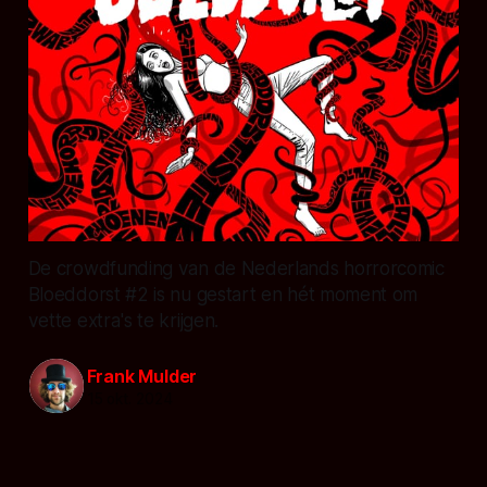
De crowdfunding van de Nederlands horrorcomic
Bloeddorst #2 is nu gestart en hét moment om
vette extra's te krijgen.
Frank Mulder
15 okt. 2024