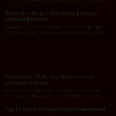
bizar muterend lichaam tegen een pastelroze- en blauwe
Door Aafke van Pelt
achtergrond, belooft iets kleurrijks maar onheilspellends,
Recensie: Hungry - Een op hol geslagen
iets ongrijpbaars. En dat maakt De Groen met ieder woord
kudde nijlpaarden
waar.
Na haaien, anaconda's, leeuwen en beren dachten deze
filmmakers: waarom geen nijlpaarden? Regisseur James
Nunn doet het gewoon en aan ons om te oordelen of dat
Door Michel van Dam
goed uitpakt met Hungry of niet.
Horrorfilms 2026 - Jaarlijks overzicht
bioscoopreleases
Welke horrorfilms draaien er in 2026 in de Nederlandse
bioscopen? In dit overzicht vind je nu al bijna 50 horror- en
aanverwante films.
Door Frank Mulder
Top 15: Horror Escape Rooms in Nederland