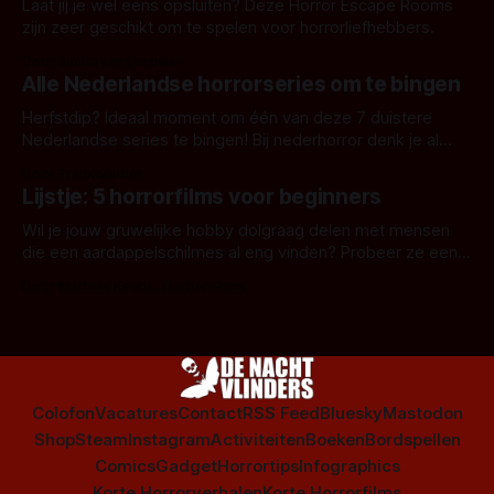
Laat jij je wel eens opsluiten? Deze Horror Escape Rooms
zijn zeer geschikt om te spelen voor horrorliefhebbers.
Door Janita van Leeuwen
Alle Nederlandse horrorseries om te bingen
Herfstdip? Ideaal moment om één van deze 7 duistere
Nederlandse series te bingen! Bij nederhorror denk je al
snel aan horrorfilms, waarschijnlijk specifiek aan De Lift,
Door Frank Mulder
Amsterdamned of The Johnsons. Maar Nederlandse horror
Lijstje: 5 horrorfilms voor beginners
is niet beperkt tot films. Hier een aantal Nederlandse tv-
series uit het duistere of horrorgenre. Als
Wil je jouw gruwelijke hobby dolgraag delen met mensen
die een aardappelschilmes al eng vinden? Probeer ze eens
op te warmen met een instapmodel horrorfilm.
Door Marloes Keeris, Gerben Prins
Colofon
Vacatures
Contact
RSS Feed
Bluesky
Mastodon
Shop
Steam
Instagram
Activiteiten
Boeken
Bordspellen
Comics
Gadget
Horrortips
Infographics
Korte Horrorverhalen
Korte Horrorfilms