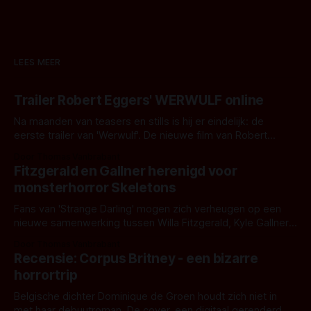
LEES MEER
Trailer Robert Eggers' WERWULF online
Na maanden van teasers en stills is hij er eindelijk: de
eerste trailer van 'Werwulf'. De nieuwe film van Robert
Eggers toont - zoals we van hem kennen - een rauwe en
Door Thomas Vanbrabant
kille stijl vol folklore en mythe. Het topic deze keer is (kon
Fitzgerald en Gallner herenigd voor
het het al raden?)... de weerwolf. Kijk je mee?
monsterhorror Skeletons
Fans van 'Strange Darling' mogen zich verheugen op een
nieuwe samenwerking tussen Willa Fitzgerald, Kyle Gallner
en regisseur J.T. Mollner. Binnenkort zijn ze te zien in
Door Thomas Vanbrabant
'Skeletons', een nieuwe creature feature waarvoor de
Recensie: Corpus Britney - een bizarre
opnames zijn gestart in Australië.
horrortrip
Belgische dichter Dominique de Groen houdt zich niet in
met haar debuutroman. De cover, een digitaal gerenderd en