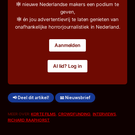
🕸️ nieuwe Nederlandse makers een podium te
geven,
🕸️ én jou advertentievrij te laten genieten van
onafhankelijke horrorjournalistiek in Nederland.
Aanmelden
Al lid? Log in
📢 Deel dit artikel!
📧 Nieuwsbrief
MEER OVER:
KORTE FILMS
,
CROWDFUNDING
,
INTERVIEWS
,
RICHARD RAAPHORST