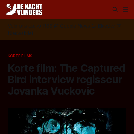
Volg ons op:
📣
RSS
📰
Google News
🦋
Bluesky
✉️
Nieuwsbrief
KORTE FILMS
Korte film: The Captured
Bird interview regisseur
Jovanka Vuckovic