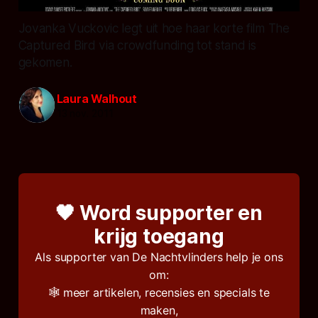
Jovanka Vuckovic legt uit hoe haar korte film The
Captured Bird via crowdfunding tot stand is
gekomen.
Laura Walhout
13 nov. 2011
🖤 Word supporter en
krijg toegang
Als supporter van De Nachtvlinders help je ons
om:
🕸️ meer artikelen, recensies en specials te
maken,