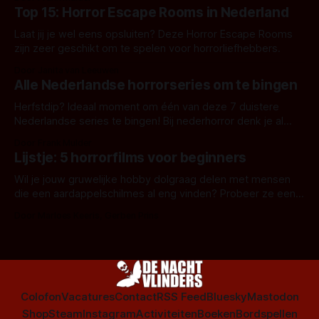
Top 15: Horror Escape Rooms in Nederland
Laat jij je wel eens opsluiten? Deze Horror Escape Rooms
zijn zeer geschikt om te spelen voor horrorliefhebbers.
Door Janita van Leeuwen
Alle Nederlandse horrorseries om te bingen
Herfstdip? Ideaal moment om één van deze 7 duistere
Nederlandse series te bingen! Bij nederhorror denk je al
snel aan horrorfilms, waarschijnlijk specifiek aan De Lift,
Door Frank Mulder
Amsterdamned of The Johnsons. Maar Nederlandse horror
Lijstje: 5 horrorfilms voor beginners
is niet beperkt tot films. Hier een aantal Nederlandse tv-
series uit het duistere of horrorgenre. Als
Wil je jouw gruwelijke hobby dolgraag delen met mensen
die een aardappelschilmes al eng vinden? Probeer ze eens
op te warmen met een instapmodel horrorfilm.
Door Marloes Keeris, Gerben Prins
Colofon
Vacatures
Contact
RSS Feed
Bluesky
Mastodon
Shop
Steam
Instagram
Activiteiten
Boeken
Bordspellen