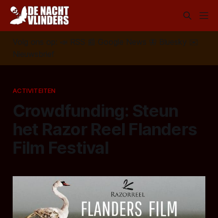
Volg ons op:
📣
RSS
📰
Google News
🦋
Bluesky
✉️
Nieuwsbrief
ACTIVITEITEN
Crowdfunding: Steun
het Razor Reel Flanders
Film Festival