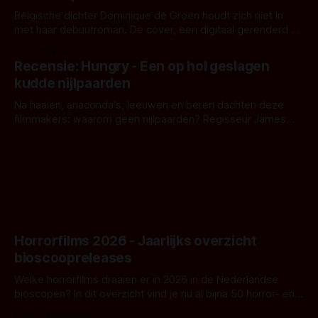
Belgische dichter Dominique de Groen houdt zich niet in
met haar debuutroman. De cover, een digitaal gerenderd en
bizar muterend lichaam tegen een pastelroze- en blauwe
Door Aafke van Pelt
achtergrond, belooft iets kleurrijks maar onheilspellends,
Recensie: Hungry - Een op hol geslagen
iets ongrijpbaars. En dat maakt De Groen met ieder woord
kudde nijlpaarden
waar.
Na haaien, anaconda's, leeuwen en beren dachten deze
filmmakers: waarom geen nijlpaarden? Regisseur James
Nunn doet het gewoon en aan ons om te oordelen of dat
Door Michel van Dam
goed uitpakt met Hungry of niet.
Horrorfilms 2026 - Jaarlijks overzicht
bioscoopreleases
Welke horrorfilms draaien er in 2026 in de Nederlandse
bioscopen? In dit overzicht vind je nu al bijna 50 horror- en
aanverwante films.
Door Frank Mulder