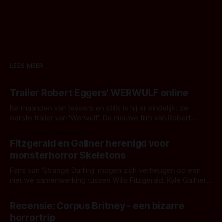
LEES MEER
Trailer Robert Eggers' WERWULF online
Na maanden van teasers en stills is hij er eindelijk: de
eerste trailer van 'Werwulf'. De nieuwe film van Robert
Eggers toont - zoals we van hem kennen - een rauwe en
Door Thomas Vanbrabant
kille stijl vol folklore en mythe. Het topic deze keer is (kon
Fitzgerald en Gallner herenigd voor
het het al raden?)... de weerwolf. Kijk je mee?
monsterhorror Skeletons
Fans van 'Strange Darling' mogen zich verheugen op een
nieuwe samenwerking tussen Willa Fitzgerald, Kyle Gallner
en regisseur J.T. Mollner. Binnenkort zijn ze te zien in
Door Thomas Vanbrabant
'Skeletons', een nieuwe creature feature waarvoor de
Recensie: Corpus Britney - een bizarre
opnames zijn gestart in Australië.
horrortrip