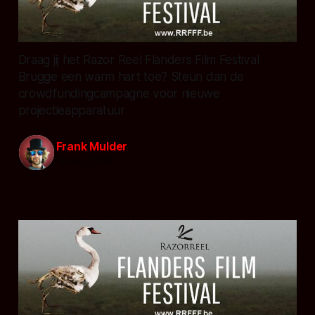
Draag jij het Razor Reel Flanders Film Festival
Brugge een warm hart toe? Steun dan de
crowdfundingcampagne voor nieuwe
projectieapparatuur
Frank Mulder
18 mrt. 2018