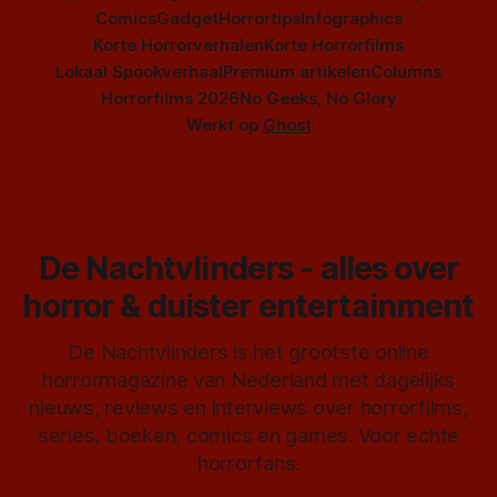
Comics
Gadget
Horrortips
Infographics
Korte Horrorverhalen
Korte Horrorfilms
Lokaal Spookverhaal
Premium artikelen
Columns
Horrorfilms 2026
No Geeks, No Glory
Werkt op
Ghost
De Nachtvlinders - alles over
horror & duister entertainment
De Nachtvlinders is het grootste online
horrormagazine van Nederland met dagelijks
nieuws, reviews en interviews over horrorfilms,
series, boeken, comics en games. Voor echte
horrorfans.