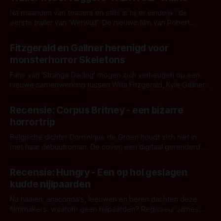
Na maanden van teasers en stills is hij er eindelijk: de
eerste trailer van 'Werwulf'. De nieuwe film van Robert
Eggers toont - zoals we van hem kennen - een rauwe en
Door Thomas Vanbrabant
kille stijl vol folklore en mythe. Het topic deze keer is (kon
Fitzgerald en Gallner herenigd voor
het het al raden?)... de weerwolf. Kijk je mee?
monsterhorror Skeletons
Fans van 'Strange Darling' mogen zich verheugen op een
nieuwe samenwerking tussen Willa Fitzgerald, Kyle Gallner
en regisseur J.T. Mollner. Binnenkort zijn ze te zien in
Door Thomas Vanbrabant
'Skeletons', een nieuwe creature feature waarvoor de
Recensie: Corpus Britney - een bizarre
opnames zijn gestart in Australië.
horrortrip
Belgische dichter Dominique de Groen houdt zich niet in
met haar debuutroman. De cover, een digitaal gerenderd en
bizar muterend lichaam tegen een pastelroze- en blauwe
Door Aafke van Pelt
achtergrond, belooft iets kleurrijks maar onheilspellends,
Recensie: Hungry - Een op hol geslagen
iets ongrijpbaars. En dat maakt De Groen met ieder woord
kudde nijlpaarden
waar.
Na haaien, anaconda's, leeuwen en beren dachten deze
filmmakers: waarom geen nijlpaarden? Regisseur James
Nunn doet het gewoon en aan ons om te oordelen of dat