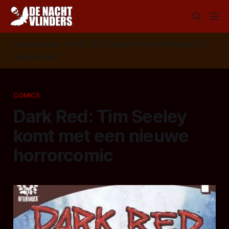
Volg ons op:
📣
RSS
📰
Google News
🦋
Bluesky
✉️
Nieuwsbrief
COMICS
Dark Red: Tim Seeley
komt met een nieuwe
horrorcomic