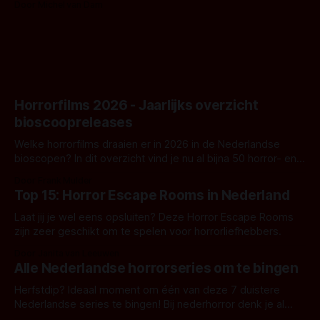
Door Michel van Dam
goed uitpakt met Hungry of niet.
Horrorfilms 2026 - Jaarlijks overzicht
bioscoopreleases
Welke horrorfilms draaien er in 2026 in de Nederlandse
bioscopen? In dit overzicht vind je nu al bijna 50 horror- en
aanverwante films.
Door Frank Mulder
Top 15: Horror Escape Rooms in Nederland
Laat jij je wel eens opsluiten? Deze Horror Escape Rooms
zijn zeer geschikt om te spelen voor horrorliefhebbers.
Door Janita van Leeuwen
Alle Nederlandse horrorseries om te bingen
Herfstdip? Ideaal moment om één van deze 7 duistere
Nederlandse series te bingen! Bij nederhorror denk je al
snel aan horrorfilms, waarschijnlijk specifiek aan De Lift,