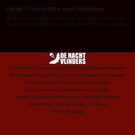
Door Frank Mulder
Amsterdamned of The Johnsons. Maar Nederlandse horror
Lijstje: 5 horrorfilms voor beginners
is niet beperkt tot films. Hier een aantal Nederlandse tv-
series uit het duistere of horrorgenre. Als
Wil je jouw gruwelijke hobby dolgraag delen met mensen
die een aardappelschilmes al eng vinden? Probeer ze eens
op te warmen met een instapmodel horrorfilm.
Door Marloes Keeris, Gerben Prins
Colofon
Vacatures
Contact
RSS Feed
Bluesky
Mastodon
Shop
Steam
Instagram
Activiteiten
Boeken
Bordspellen
Comics
Gadget
Horrortips
Infographics
Korte Horrorverhalen
Korte Horrorfilms
Lokaal Spookverhaal
Premium artikelen
Columns
Horrorfilms 2026
No Geeks, No Glory
Werkt op
Ghost