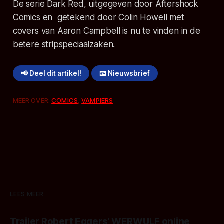
De serie
Dark Red
, uitgegeven door Aftershock
Comics en getekend door Colin Howell met
covers van Aaron Campbell is nu te vinden in de
betere stripspeciaalzaken.
📢 Deel dit artikel!
📧 Nieuwsbrief
MEER OVER:
COMICS
,
VAMPIERS
LEES MEER
Trailer Robert Eggers' WERWULF online