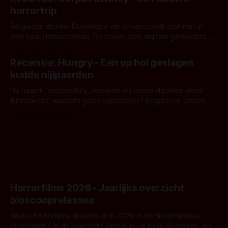
opnames zijn gestart in Australië.
horrortrip
Belgische dichter Dominique de Groen houdt zich niet in
met haar debuutroman. De cover, een digitaal gerenderd en
bizar muterend lichaam tegen een pastelroze- en blauwe
Door Aafke van Pelt
achtergrond, belooft iets kleurrijks maar onheilspellends,
Recensie: Hungry - Een op hol geslagen
iets ongrijpbaars. En dat maakt De Groen met ieder woord
kudde nijlpaarden
waar.
Na haaien, anaconda's, leeuwen en beren dachten deze
filmmakers: waarom geen nijlpaarden? Regisseur James
Nunn doet het gewoon en aan ons om te oordelen of dat
Door Michel van Dam
goed uitpakt met Hungry of niet.
Horrorfilms 2026 - Jaarlijks overzicht
bioscoopreleases
Welke horrorfilms draaien er in 2026 in de Nederlandse
bioscopen? In dit overzicht vind je nu al bijna 50 horror- en