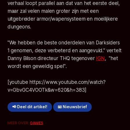
verhaal loopt parallel aan dat van het eerste deel,
maar zal velen malen groter zijn met een
uitgebreider armor/wapensysteem en moeilijkere
dungeons.
"We hebben de beste onderdelen van Darksiders
1 genomen, deze verbeterd en aangevuld."
vertelt
Danny Bilson directeur THQ tegenover
IGN
,
"het
wordt een geweldig spel"
.
[youtube https://www.youtube.com/watch?
v=GbvGC4VOOTk&w=620&h=383]
📢 Deel dit artikel!
📧 Nieuwsbrief
MEER OVER:
GAMES