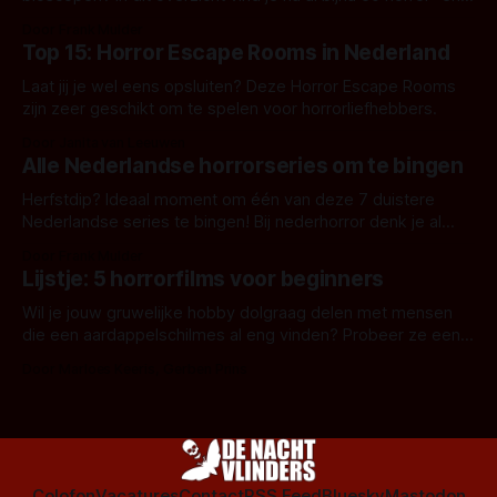
aanverwante films.
Door Frank Mulder
Top 15: Horror Escape Rooms in Nederland
Laat jij je wel eens opsluiten? Deze Horror Escape Rooms
zijn zeer geschikt om te spelen voor horrorliefhebbers.
Door Janita van Leeuwen
Alle Nederlandse horrorseries om te bingen
Herfstdip? Ideaal moment om één van deze 7 duistere
Nederlandse series te bingen! Bij nederhorror denk je al
snel aan horrorfilms, waarschijnlijk specifiek aan De Lift,
Door Frank Mulder
Amsterdamned of The Johnsons. Maar Nederlandse horror
Lijstje: 5 horrorfilms voor beginners
is niet beperkt tot films. Hier een aantal Nederlandse tv-
series uit het duistere of horrorgenre. Als
Wil je jouw gruwelijke hobby dolgraag delen met mensen
die een aardappelschilmes al eng vinden? Probeer ze eens
op te warmen met een instapmodel horrorfilm.
Door Marloes Keeris, Gerben Prins
Colofon
Vacatures
Contact
RSS Feed
Bluesky
Mastodon