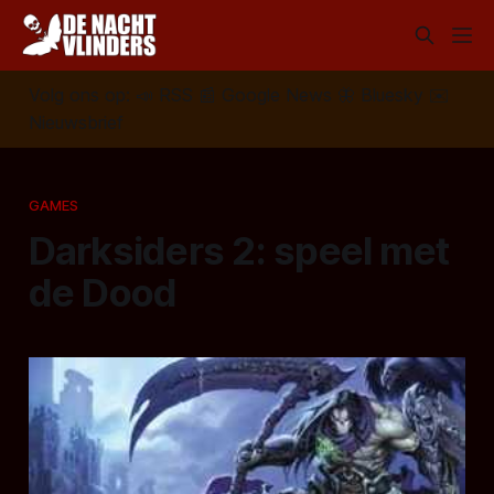
Volg ons op:
📣
RSS
📰
Google News
🦋
Bluesky
✉️
Nieuwsbrief
GAMES
Darksiders 2: speel met
de Dood