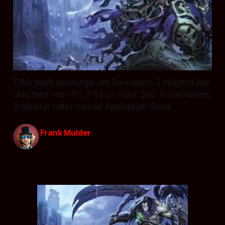
THQ heeft bevestigd dat Darksiders 2 volgend jaar
uitkomen voor PC, PS3 en Xbox 360. In Darksiders
2 speel je ruiter van de Apocalyps: Dood.
Frank Mulder
06 jun. 2011