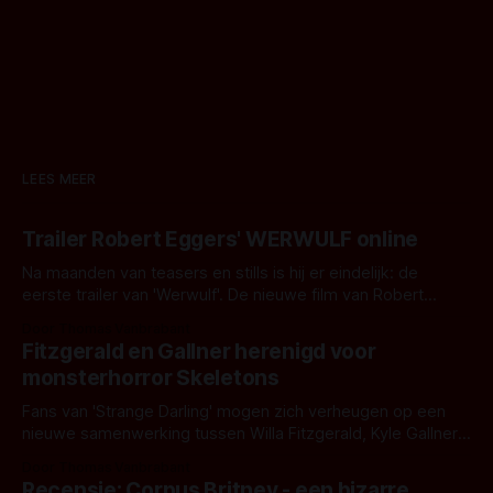
LEES MEER
Trailer Robert Eggers' WERWULF online
Na maanden van teasers en stills is hij er eindelijk: de
eerste trailer van 'Werwulf'. De nieuwe film van Robert
Eggers toont - zoals we van hem kennen - een rauwe en
Door Thomas Vanbrabant
kille stijl vol folklore en mythe. Het topic deze keer is (kon
Fitzgerald en Gallner herenigd voor
het het al raden?)... de weerwolf. Kijk je mee?
monsterhorror Skeletons
Fans van 'Strange Darling' mogen zich verheugen op een
nieuwe samenwerking tussen Willa Fitzgerald, Kyle Gallner
en regisseur J.T. Mollner. Binnenkort zijn ze te zien in
Door Thomas Vanbrabant
'Skeletons', een nieuwe creature feature waarvoor de
Recensie: Corpus Britney - een bizarre