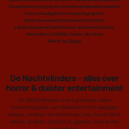
Shop
Steam
Instagram
Activiteiten
Boeken
Bordspellen
Comics
Gadget
Horrortips
Infographics
Korte Horrorverhalen
Korte Horrorfilms
Lokaal Spookverhaal
Premium artikelen
Columns
Horrorfilms 2026
No Geeks, No Glory
Werkt op
Ghost
De Nachtvlinders - alles over
horror & duister entertainment
De Nachtvlinders is het grootste online
horrormagazine van Nederland met dagelijks
nieuws, reviews en interviews over horrorfilms,
series, boeken, comics en games. Voor echte
horrorfans.