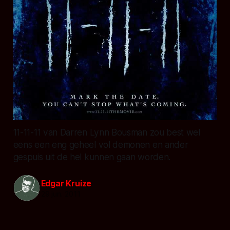
11-11-11 van Darren Lynn Bousman zou best wel
eens een eng geheel vol demonen en ander
gespuis uit de hel kunnen gaan worden.
Edgar Kruize
29 jun. 2011