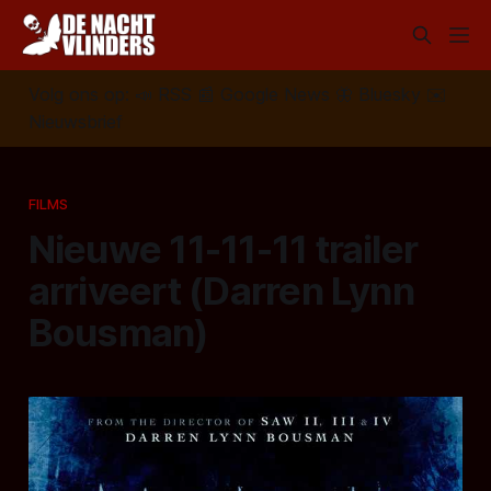
Volg ons op:
📣
RSS
📰
Google News
🦋
Bluesky
✉️
Nieuwsbrief
FILMS
Nieuwe 11-11-11 trailer
arriveert (Darren Lynn
Bousman)