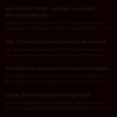
Horrorfilms 2026 - Jaarlijks overzicht
bioscoopreleases
Welke horrorfilms draaien er in 2026 in de Nederlandse
bioscopen? In dit overzicht vind je nu al bijna 50 horror- en
aanverwante films.
Door Frank Mulder
Top 15: Horror Escape Rooms in Nederland
Laat jij je wel eens opsluiten? Deze Horror Escape Rooms
zijn zeer geschikt om te spelen voor horrorliefhebbers.
Door Janita van Leeuwen
Alle Nederlandse horrorseries om te bingen
Herfstdip? Ideaal moment om één van deze 7 duistere
Nederlandse series te bingen! Bij nederhorror denk je al
snel aan horrorfilms, waarschijnlijk specifiek aan De Lift,
Door Frank Mulder
Amsterdamned of The Johnsons. Maar Nederlandse horror
Lijstje: 5 horrorfilms voor beginners
is niet beperkt tot films. Hier een aantal Nederlandse tv-
series uit het duistere of horrorgenre. Als
Wil je jouw gruwelijke hobby dolgraag delen met mensen
die een aardappelschilmes al eng vinden? Probeer ze eens
op te warmen met een instapmodel horrorfilm.
Door Marloes Keeris, Gerben Prins