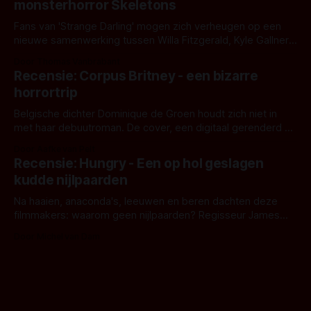
monsterhorror Skeletons
Fans van 'Strange Darling' mogen zich verheugen op een
nieuwe samenwerking tussen Willa Fitzgerald, Kyle Gallner
en regisseur J.T. Mollner. Binnenkort zijn ze te zien in
Door Thomas Vanbrabant
'Skeletons', een nieuwe creature feature waarvoor de
Recensie: Corpus Britney - een bizarre
opnames zijn gestart in Australië.
horrortrip
Belgische dichter Dominique de Groen houdt zich niet in
met haar debuutroman. De cover, een digitaal gerenderd en
bizar muterend lichaam tegen een pastelroze- en blauwe
Door Aafke van Pelt
achtergrond, belooft iets kleurrijks maar onheilspellends,
Recensie: Hungry - Een op hol geslagen
iets ongrijpbaars. En dat maakt De Groen met ieder woord
kudde nijlpaarden
waar.
Na haaien, anaconda's, leeuwen en beren dachten deze
filmmakers: waarom geen nijlpaarden? Regisseur James
Nunn doet het gewoon en aan ons om te oordelen of dat
Door Michel van Dam
goed uitpakt met Hungry of niet.