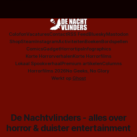
Colofon
Vacatures
Contact
RSS Feed
Bluesky
Mastodon
Shop
Steam
Instagram
Activiteiten
Boeken
Bordspellen
Comics
Gadget
Horrortips
Infographics
Korte Horrorverhalen
Korte Horrorfilms
Lokaal Spookverhaal
Premium artikelen
Columns
Horrorfilms 2026
No Geeks, No Glory
Werkt op
Ghost
De Nachtvlinders - alles over
horror & duister entertainment