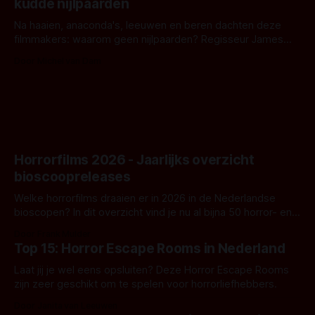
kudde nijlpaarden
waar.
Na haaien, anaconda's, leeuwen en beren dachten deze
filmmakers: waarom geen nijlpaarden? Regisseur James
Nunn doet het gewoon en aan ons om te oordelen of dat
Door Michel van Dam
goed uitpakt met Hungry of niet.
Horrorfilms 2026 - Jaarlijks overzicht
bioscoopreleases
Welke horrorfilms draaien er in 2026 in de Nederlandse
bioscopen? In dit overzicht vind je nu al bijna 50 horror- en
aanverwante films.
Door Frank Mulder
Top 15: Horror Escape Rooms in Nederland
Laat jij je wel eens opsluiten? Deze Horror Escape Rooms
zijn zeer geschikt om te spelen voor horrorliefhebbers.
Door Janita van Leeuwen