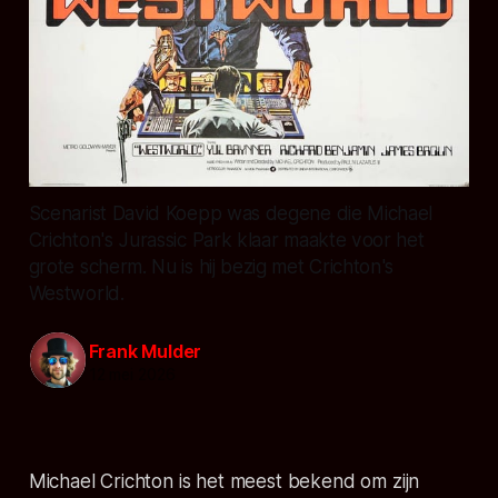
Scenarist David Koepp was degene die Michael
Crichton's Jurassic Park klaar maakte voor het
grote scherm. Nu is hij bezig met Crichton's
Westworld.
Frank Mulder
12 mei 2026
Michael Crichton is het meest bekend om zijn