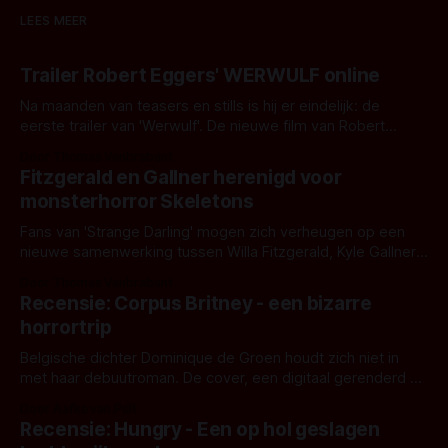
LEES MEER
Trailer Robert Eggers' WERWULF online
Na maanden van teasers en stills is hij er eindelijk: de
eerste trailer van 'Werwulf'. De nieuwe film van Robert
Eggers toont - zoals we van hem kennen - een rauwe en
Door Thomas Vanbrabant
kille stijl vol folklore en mythe. Het topic deze keer is (kon
Fitzgerald en Gallner herenigd voor
het het al raden?)... de weerwolf. Kijk je mee?
monsterhorror Skeletons
Fans van 'Strange Darling' mogen zich verheugen op een
nieuwe samenwerking tussen Willa Fitzgerald, Kyle Gallner
en regisseur J.T. Mollner. Binnenkort zijn ze te zien in
Door Thomas Vanbrabant
'Skeletons', een nieuwe creature feature waarvoor de
Recensie: Corpus Britney - een bizarre
opnames zijn gestart in Australië.
horrortrip
Belgische dichter Dominique de Groen houdt zich niet in
met haar debuutroman. De cover, een digitaal gerenderd en
bizar muterend lichaam tegen een pastelroze- en blauwe
Door Aafke van Pelt
achtergrond, belooft iets kleurrijks maar onheilspellends,
Recensie: Hungry - Een op hol geslagen
iets ongrijpbaars. En dat maakt De Groen met ieder woord