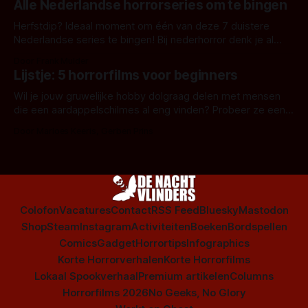
Alle Nederlandse horrorseries om te bingen
Herfstdip? Ideaal moment om één van deze 7 duistere
Nederlandse series te bingen! Bij nederhorror denk je al
snel aan horrorfilms, waarschijnlijk specifiek aan De Lift,
Door Frank Mulder
Amsterdamned of The Johnsons. Maar Nederlandse horror
Lijstje: 5 horrorfilms voor beginners
is niet beperkt tot films. Hier een aantal Nederlandse tv-
series uit het duistere of horrorgenre. Als
Wil je jouw gruwelijke hobby dolgraag delen met mensen
die een aardappelschilmes al eng vinden? Probeer ze eens
op te warmen met een instapmodel horrorfilm.
Door Marloes Keeris, Gerben Prins
Colofon
Vacatures
Contact
RSS Feed
Bluesky
Mastodon
Shop
Steam
Instagram
Activiteiten
Boeken
Bordspellen
Comics
Gadget
Horrortips
Infographics
Korte Horrorverhalen
Korte Horrorfilms
Lokaal Spookverhaal
Premium artikelen
Columns
Horrorfilms 2026
No Geeks, No Glory