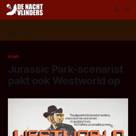
Volg ons op:
📣
RSS
📰
Google News
🦋
Bluesky
✉️
Nieuwsbrief
FILMS
Jurassic Park-scenarist
pakt ook Westworld op