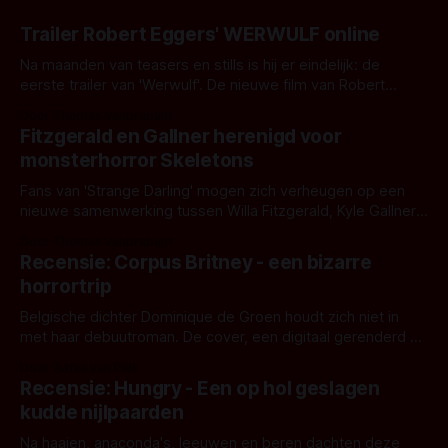
Trailer Robert Eggers' WERWULF online
Na maanden van teasers en stills is hij er eindelijk: de
eerste trailer van 'Werwulf'. De nieuwe film van Robert
Eggers toont - zoals we van hem kennen - een rauwe en
Door Thomas Vanbrabant
kille stijl vol folklore en mythe. Het topic deze keer is (kon
Fitzgerald en Gallner herenigd voor
het het al raden?)... de weerwolf. Kijk je mee?
monsterhorror Skeletons
Fans van 'Strange Darling' mogen zich verheugen op een
nieuwe samenwerking tussen Willa Fitzgerald, Kyle Gallner
en regisseur J.T. Mollner. Binnenkort zijn ze te zien in
Door Thomas Vanbrabant
'Skeletons', een nieuwe creature feature waarvoor de
Recensie: Corpus Britney - een bizarre
opnames zijn gestart in Australië.
horrortrip
Belgische dichter Dominique de Groen houdt zich niet in
met haar debuutroman. De cover, een digitaal gerenderd en
bizar muterend lichaam tegen een pastelroze- en blauwe
Door Aafke van Pelt
achtergrond, belooft iets kleurrijks maar onheilspellends,
Recensie: Hungry - Een op hol geslagen
iets ongrijpbaars. En dat maakt De Groen met ieder woord
kudde nijlpaarden
waar.
Na haaien, anaconda's, leeuwen en beren dachten deze