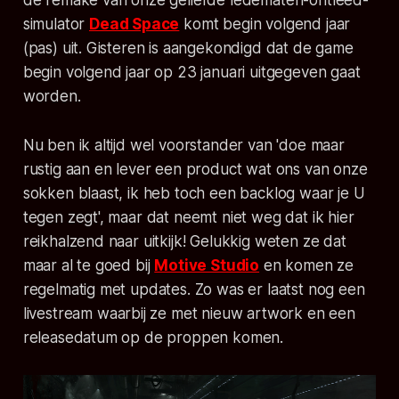
de remake van onze geliefde ledematen-ontleed-
simulator
Dead Space
komt begin volgend jaar
(pas) uit. Gisteren is aangekondigd dat de game
begin volgend jaar op 23 januari uitgegeven gaat
worden.
Nu ben ik altijd wel voorstander van 'doe maar
rustig aan en lever een product wat ons van onze
sokken blaast, ik heb toch een backlog waar je U
tegen zegt', maar dat neemt niet weg dat ik hier
reikhalzend naar uitkijk! Gelukkig weten ze dat
maar al te goed bij
Motive Studio
en komen ze
regelmatig met updates. Zo was er laatst nog een
livestream
waarbij ze met nieuw artwork en een
releasedatum op de proppen komen.