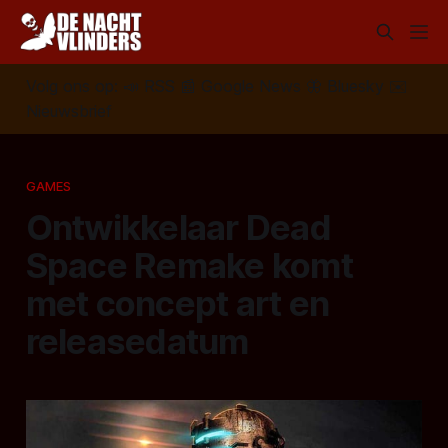
Volg ons op:
📣
RSS
📰
Google News
🦋
Bluesky
✉️
Nieuwsbrief
GAMES
Ontwikkelaar Dead
Space Remake komt
met concept art en
releasedatum