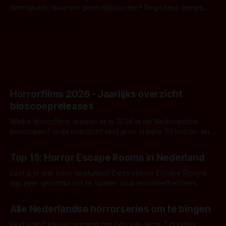
filmmakers: waarom geen nijlpaarden? Regisseur James
Nunn doet het gewoon en aan ons om te oordelen of dat
Door Michel van Dam
goed uitpakt met Hungry of niet.
Horrorfilms 2026 - Jaarlijks overzicht
bioscoopreleases
Welke horrorfilms draaien er in 2026 in de Nederlandse
bioscopen? In dit overzicht vind je nu al bijna 50 horror- en
aanverwante films.
Door Frank Mulder
Top 15: Horror Escape Rooms in Nederland
Laat jij je wel eens opsluiten? Deze Horror Escape Rooms
zijn zeer geschikt om te spelen voor horrorliefhebbers.
Door Janita van Leeuwen
Alle Nederlandse horrorseries om te bingen
Herfstdip? Ideaal moment om één van deze 7 duistere