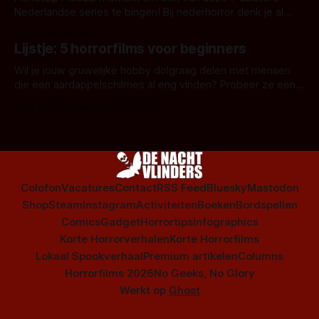
Nederlandse series te bingen! Bij nederhorror denk je al
snel aan horrorfilms, waarschijnlijk specifiek aan De Lift,
Door Frank Mulder
Amsterdamned of The Johnsons. Maar Nederlandse horror
Lijstje: 5 horrorfilms voor beginners
is niet beperkt tot films. Hier een aantal Nederlandse tv-
series uit het duistere of horrorgenre. Als
Wil je jouw gruwelijke hobby dolgraag delen met mensen
die een aardappelschilmes al eng vinden? Probeer ze eens
op te warmen met een instapmodel horrorfilm.
Door Marloes Keeris, Gerben Prins
Colofon
Vacatures
Contact
RSS Feed
Bluesky
Mastodon
Shop
Steam
Instagram
Activiteiten
Boeken
Bordspellen
Comics
Gadget
Horrortips
Infographics
Korte Horrorverhalen
Korte Horrorfilms
Lokaal Spookverhaal
Premium artikelen
Columns
Horrorfilms 2026
No Geeks, No Glory
Werkt op
Ghost