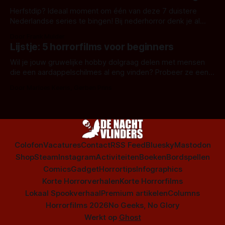
Herfstdip? Ideaal moment om één van deze 7 duistere
Nederlandse series te bingen! Bij nederhorror denk je al
snel aan horrorfilms, waarschijnlijk specifiek aan De Lift,
Door Frank Mulder
Amsterdamned of The Johnsons. Maar Nederlandse horror
Lijstje: 5 horrorfilms voor beginners
is niet beperkt tot films. Hier een aantal Nederlandse tv-
series uit het duistere of horrorgenre. Als
Wil je jouw gruwelijke hobby dolgraag delen met mensen
die een aardappelschilmes al eng vinden? Probeer ze eens
op te warmen met een instapmodel horrorfilm.
Door Marloes Keeris, Gerben Prins
Colofon
Vacatures
Contact
RSS Feed
Bluesky
Mastodon
Shop
Steam
Instagram
Activiteiten
Boeken
Bordspellen
Comics
Gadget
Horrortips
Infographics
Korte Horrorverhalen
Korte Horrorfilms
Lokaal Spookverhaal
Premium artikelen
Columns
Horrorfilms 2026
No Geeks, No Glory
Werkt op
Ghost