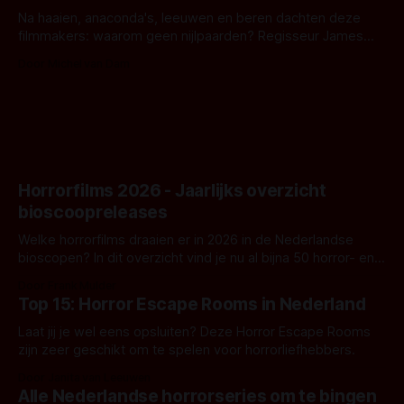
Na haaien, anaconda's, leeuwen en beren dachten deze
filmmakers: waarom geen nijlpaarden? Regisseur James
Nunn doet het gewoon en aan ons om te oordelen of dat
Door Michel van Dam
goed uitpakt met Hungry of niet.
Horrorfilms 2026 - Jaarlijks overzicht
bioscoopreleases
Welke horrorfilms draaien er in 2026 in de Nederlandse
bioscopen? In dit overzicht vind je nu al bijna 50 horror- en
aanverwante films.
Door Frank Mulder
Top 15: Horror Escape Rooms in Nederland
Laat jij je wel eens opsluiten? Deze Horror Escape Rooms
zijn zeer geschikt om te spelen voor horrorliefhebbers.
Door Janita van Leeuwen
Alle Nederlandse horrorseries om te bingen