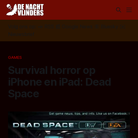
Volg ons op:
📣
RSS
📰
Google News
🦋
Bluesky
✉️
Nieuwsbrief
GAMES
Survival horror op
iPhone en iPad: Dead
Space