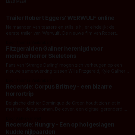
LEES MEER
Trailer Robert Eggers' WERWULF online
Na maanden van teasers en stills is hij er eindelijk: de
eerste trailer van 'Werwulf'. De nieuwe film van Robert
Eggers toont - zoals we van hem kennen - een rauwe en
Door Thomas Vanbrabant
kille stijl vol folklore en mythe. Het topic deze keer is (kon
Fitzgerald en Gallner herenigd voor
het het al raden?)... de weerwolf. Kijk je mee?
monsterhorror Skeletons
Fans van 'Strange Darling' mogen zich verheugen op een
nieuwe samenwerking tussen Willa Fitzgerald, Kyle Gallner
en regisseur J.T. Mollner. Binnenkort zijn ze te zien in
Door Thomas Vanbrabant
'Skeletons', een nieuwe creature feature waarvoor de
Recensie: Corpus Britney - een bizarre
opnames zijn gestart in Australië.
horrortrip
Belgische dichter Dominique de Groen houdt zich niet in
met haar debuutroman. De cover, een digitaal gerenderd en
bizar muterend lichaam tegen een pastelroze- en blauwe
Door Aafke van Pelt
achtergrond, belooft iets kleurrijks maar onheilspellends,
Recensie: Hungry - Een op hol geslagen
iets ongrijpbaars. En dat maakt De Groen met ieder woord
kudde nijlpaarden
waar.