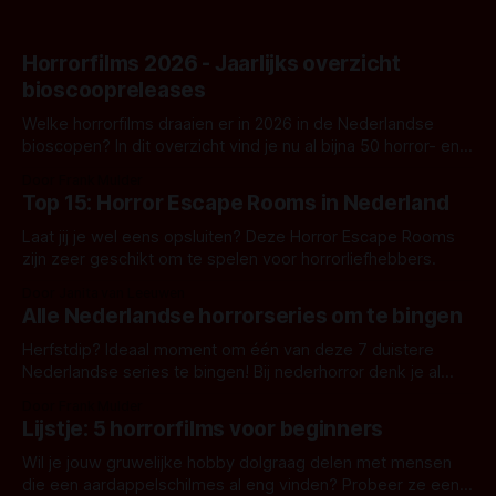
Horrorfilms 2026 - Jaarlijks overzicht
bioscoopreleases
Welke horrorfilms draaien er in 2026 in de Nederlandse
bioscopen? In dit overzicht vind je nu al bijna 50 horror- en
aanverwante films.
Door Frank Mulder
Top 15: Horror Escape Rooms in Nederland
Laat jij je wel eens opsluiten? Deze Horror Escape Rooms
zijn zeer geschikt om te spelen voor horrorliefhebbers.
Door Janita van Leeuwen
Alle Nederlandse horrorseries om te bingen
Herfstdip? Ideaal moment om één van deze 7 duistere
Nederlandse series te bingen! Bij nederhorror denk je al
snel aan horrorfilms, waarschijnlijk specifiek aan De Lift,
Door Frank Mulder
Amsterdamned of The Johnsons. Maar Nederlandse horror
Lijstje: 5 horrorfilms voor beginners
is niet beperkt tot films. Hier een aantal Nederlandse tv-
series uit het duistere of horrorgenre. Als
Wil je jouw gruwelijke hobby dolgraag delen met mensen
die een aardappelschilmes al eng vinden? Probeer ze eens