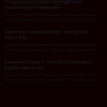
Fitzgerald en Gallner herenigd voor
het het al raden?)... de weerwolf. Kijk je mee?
monsterhorror Skeletons
Fans van 'Strange Darling' mogen zich verheugen op een
nieuwe samenwerking tussen Willa Fitzgerald, Kyle Gallner
en regisseur J.T. Mollner. Binnenkort zijn ze te zien in
Door Thomas Vanbrabant
'Skeletons', een nieuwe creature feature waarvoor de
Recensie: Corpus Britney - een bizarre
opnames zijn gestart in Australië.
horrortrip
Belgische dichter Dominique de Groen houdt zich niet in
met haar debuutroman. De cover, een digitaal gerenderd en
bizar muterend lichaam tegen een pastelroze- en blauwe
Door Aafke van Pelt
achtergrond, belooft iets kleurrijks maar onheilspellends,
Recensie: Hungry - Een op hol geslagen
iets ongrijpbaars. En dat maakt De Groen met ieder woord
kudde nijlpaarden
waar.
Na haaien, anaconda's, leeuwen en beren dachten deze
filmmakers: waarom geen nijlpaarden? Regisseur James
Nunn doet het gewoon en aan ons om te oordelen of dat
Door Michel van Dam
goed uitpakt met Hungry of niet.