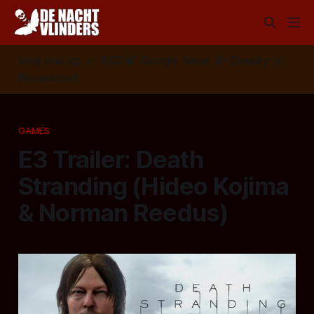
Volg ons op:
📣
RSS
📰
Google News
🦋
Bluesky
✉️
Nieuwsbrief
GAMES
E3 Trailer: Death
Stranding (Hideo Kojima
& Norman Reedus)