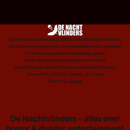
op te warmen met een instapmodel horrorfilm.
Door Marloes Keeris, Gerben Prins
Colofon
Vacatures
Contact
RSS Feed
Bluesky
Mastodon
Shop
Steam
Instagram
Activiteiten
Boeken
Bordspellen
Comics
Gadget
Horrortips
Infographics
Korte Horrorverhalen
Korte Horrorfilms
Lokaal Spookverhaal
Premium artikelen
Columns
Horrorfilms 2026
No Geeks, No Glory
Werkt op
Ghost
De Nachtvlinders - alles over
horror & duister entertainment