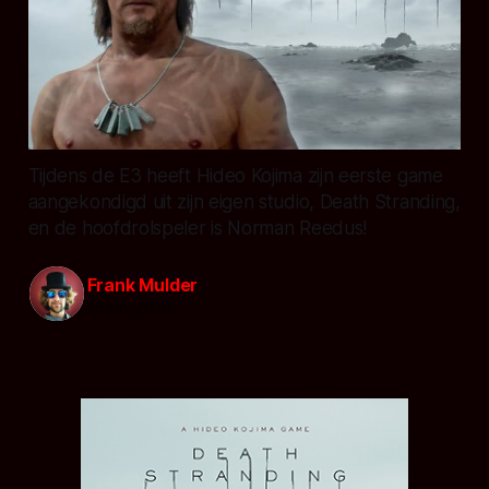
Tijdens de E3 heeft Hideo Kojima zijn eerste game
aangekondigd uit zijn eigen studio, Death Stranding,
en de hoofdrolspeler is Norman Reedus!
Frank Mulder
15 jun. 2016