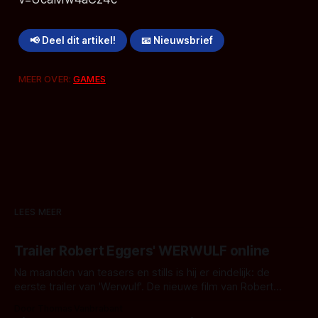
📢 Deel dit artikel!
📧 Nieuwsbrief
MEER OVER:
GAMES
LEES MEER
Trailer Robert Eggers' WERWULF online
Na maanden van teasers en stills is hij er eindelijk: de
eerste trailer van 'Werwulf'. De nieuwe film van Robert
Eggers toont - zoals we van hem kennen - een rauwe en
Door Thomas Vanbrabant
kille stijl vol folklore en mythe. Het topic deze keer is (kon