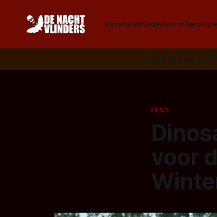
Vacatures
Nederhorror
Recensie
Volg ons op:
📣
R
FILMS
Dinos
voor 
Winte