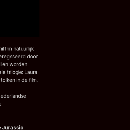
iffrin natuurlijk
regisseerd door
ollen worden
e trilogie: Laura
tolken in de film.
Nederlandse
e
e
Jurassic