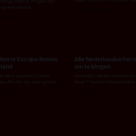
houdt zich niet in met haar d
Strange Darling' mogen zich
De cover, een digitaal gerend
 op een nieuwe
Door Aafke van Pelt
bizar muterend lichaam tegen
ng tussen Willa Fitzgerald,
s Vanbrabant
pastelroze- en blauwe achter
r en regisseur J.T. Mollner.
belooft iets kleurrijks maar
zijn ze te zien in 'Skeletons',
onheilspellends, iets ongrijpb
 creature feature waarvoor
maakt De Groen met ieder wo
zijn gestart in Australië.
 Horror Escape Rooms
Alle Nederlandse horr
rland
om te bingen
 wel eens opsluiten? Deze
Herfstdip? Ideaal moment om
ape Rooms zijn zeer geschikt
deze 7 duistere Nederlandse 
en voor horrorliefhebbers.
bingen! Bij nederhorror denk je al snel
 van Leeuwen
Door Frank Mulder
aan horrorfilms, waarschijnlijk
aan De Lift, Amsterdamned o
Johnsons. Maar Nederlandse h
niet beperkt tot films. Hier ee
Nederlandse tv-series uit het 
horrorgenre. Als