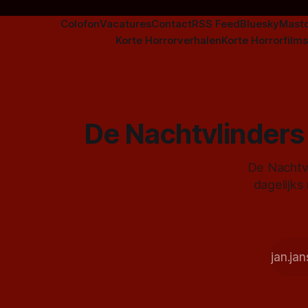
Colofon
Vacatures
Contact
RSS Feed
Bluesky
Mast
Korte Horrorverhalen
Korte Horrorfilms
De Nachtvlinders 
De Nachtvl
dagelijks