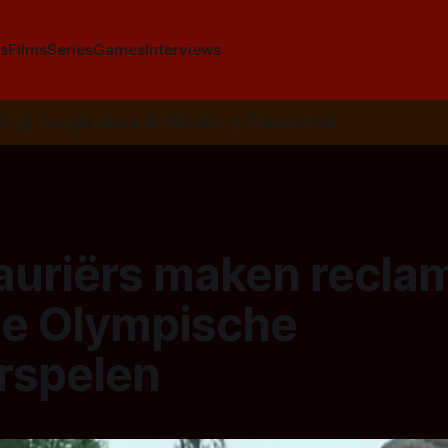
s
Films
Series
Games
Interviews
SS
📰
Google News
🦋
Bluesky
✉️
Nieuwsbrief
auriërs maken recla
de Olympische
rspelen