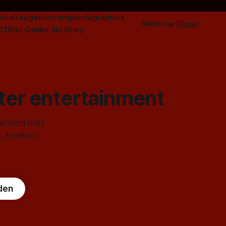
ics
Gadget
Horrortips
Infographics
Werkt op
Ghost
2026
No Geeks, No Glory
ster entertainment
derland met
s, boeken,
den