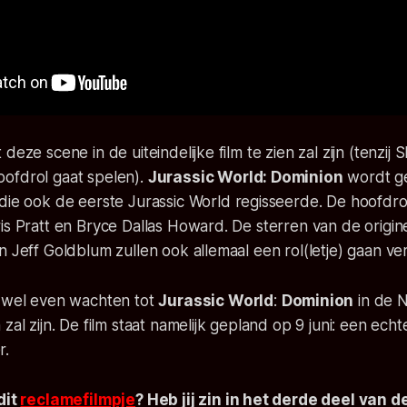
eze scene in de uiteindelijke film te zien zal zijn (tenzij Sh
ofdrol gaat spelen).
Jurassic World: Dominion
wordt ge
 die ook de eerste
Jurassic World
regisseerde. De hoofdr
is Pratt en Bryce Dallas Howard. De sterren van de originel
n Jeff Goldblum zullen ook allemaal een rol(letje) gaan ver
g wel even wachten tot
Jurassic World
:
Dominion
in de 
zal zijn. De film staat namelijk gepland op 9 juni: een echt
r.
dit
reclamefilmpje
? Heb jij zin in het derde deel van d