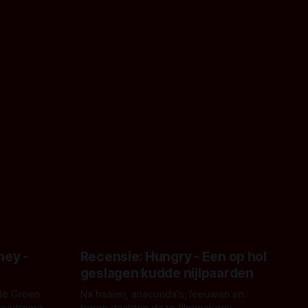
ney -
Recensie: Hungry - Een op hol
geslagen kudde nijlpaarden
de Groen
Na haaien, anaconda's, leeuwen en