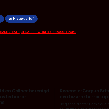
!
📧 Nieuwsbrief
OMMERCIALS
,
JURASSIC WORLD / JURASSIC PARK
ld en Gallner herenigd
Recensie: Corpus Brit
nsterhorror
een bizarre horrortrip
ns
Belgische dichter Dominique 