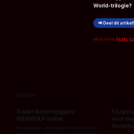
World
-trilogie?
📢 Deel dit artikel
MEER OVER:
FILMS
,
C
LEES MEER
Trailer Robert Eggers'
Fitzgera
WERWULF online
voor mo
Skeleto
Na maanden van teasers en stills is hij er