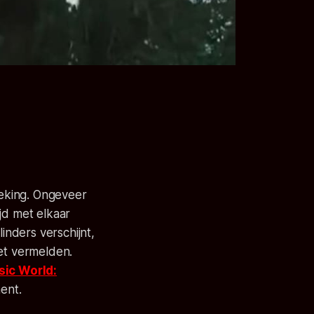
eking. Ongeveer
jd met elkaar
nders verschijnt,
et
vermelden.
sic World:
ent.