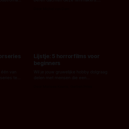
ebuutroman.
beren dachten deze filmmakers:
erd en
waarom geen nijlpaarden? Regisseur
Door Michel van Dam
 een
James Nunn doet het gewoon en aan
grond,
ons om te oordelen of dat goed uitpakt
met Hungry of niet.
aars. En dat
ord waar.
orseries
Lijstje: 5 horrorfilms voor
beginners
 één van
Wil je jouw gruwelijke hobby dolgraag
series te
delen met mensen die een
aardappelschilmes al eng vinden?
Door Marloes Keeris, Gerben Prins
 specifiek
Probeer ze eens op te warmen met een
f The
instapmodel horrorfilm.
orror is
n aantal
duistere of