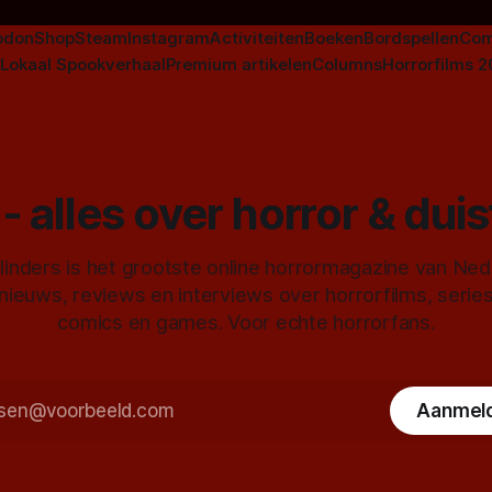
odon
Shop
Steam
Instagram
Activiteiten
Boeken
Bordspellen
Com
Lokaal Spookverhaal
Premium artikelen
Columns
Horrorfilms 
- alles over horror & dui
inders is het grootste online horrormagazine van Ne
 nieuws, reviews en interviews over horrorfilms, serie
comics en games. Voor echte horrorfans.
Aanmel