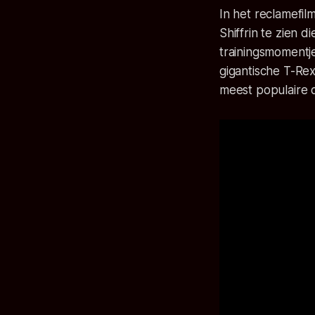
In het reclamefil
Shiffrin te zien d
trainingsmomentj
gigantische T-Re
meest populaire di