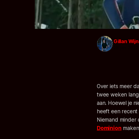
Gillan Wij
26 jan. 2022
Over iets meer d
twee weken lang g
aan. Hoewel je n
heeft een recent 
Niemand minder d
Dominion
maken 