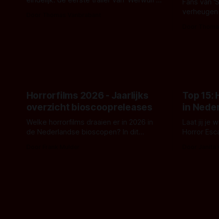
eindelijk: de eerste trailer van 'Werwulf'.
Fans van '
De nieuwe film van Robert Eggers toont
verheugen
Door Thomas Vanbrabant
- zoals we van hem kennen - een rauwe
samenwerki
Door Thoma
en kille stijl vol folklore en mythe. Het
Kyle Gallne
topic deze keer is (kon het het al
Binnenkort 
raden?)... de weerwolf. Kijk je mee?
een nieuwe
de opnames 
Horrorfilms 2026 - Jaarlijks
Top 15:
overzicht bioscoopreleases
in Nede
Welke horrorfilms draaien er in 2026 in
Laat jij je
de Nederlandse bioscopen? In dit
Horror Esc
overzicht vind je nu al bijna 50 horror- en
om te spel
Door Frank Mulder
Door Janita
aanverwante films.