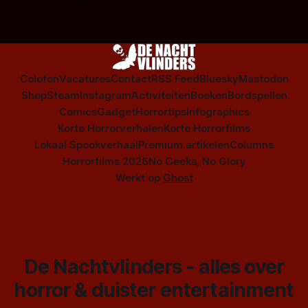
Colofon
Vacatures
Contact
RSS Feed
Bluesky
Mastodon
Shop
Steam
Instagram
Activiteiten
Boeken
Bordspellen
Comics
Gadget
Horrortips
Infographics
Korte Horrorverhalen
Korte Horrorfilms
Lokaal Spookverhaal
Premium artikelen
Columns
Horrorfilms 2026
No Geeks, No Glory
Werkt op
Ghost
De Nachtvlinders - alles over
horror & duister entertainment