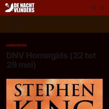
Volg ons op:
📣
RSS
📰
Google News
🦋
Bluesky
✉️
Nieuwsbrief
HORRORGIDS
DNV Horrorgids (22 tot
29 mei)