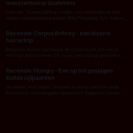
monsterhorror Skeletons
Fans van 'Strange Darling' mogen zich verheugen op een
nieuwe samenwerking tussen Willa Fitzgerald, Kyle Gallner
en regisseur J.T. Mollner. Binnenkort zijn ze te zien in
Door Thomas Vanbrabant
'Skeletons', een nieuwe creature feature waarvoor de
Recensie: Corpus Britney - een bizarre
opnames zijn gestart in Australië.
horrortrip
Belgische dichter Dominique de Groen houdt zich niet in
met haar debuutroman. De cover, een digitaal gerenderd en
bizar muterend lichaam tegen een pastelroze- en blauwe
Door Aafke van Pelt
achtergrond, belooft iets kleurrijks maar onheilspellends,
Recensie: Hungry - Een op hol geslagen
iets ongrijpbaars. En dat maakt De Groen met ieder woord
kudde nijlpaarden
waar.
Na haaien, anaconda's, leeuwen en beren dachten deze
filmmakers: waarom geen nijlpaarden? Regisseur James
Nunn doet het gewoon en aan ons om te oordelen of dat
Door Michel van Dam
goed uitpakt met Hungry of niet.