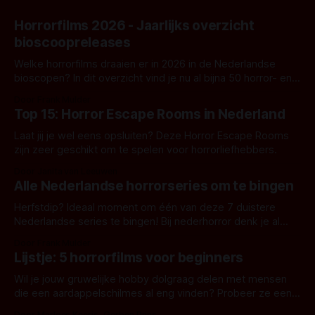
Horrorfilms 2026 - Jaarlijks overzicht
bioscoopreleases
Welke horrorfilms draaien er in 2026 in de Nederlandse
bioscopen? In dit overzicht vind je nu al bijna 50 horror- en
aanverwante films.
Door Frank Mulder
Top 15: Horror Escape Rooms in Nederland
Laat jij je wel eens opsluiten? Deze Horror Escape Rooms
zijn zeer geschikt om te spelen voor horrorliefhebbers.
Door Janita van Leeuwen
Alle Nederlandse horrorseries om te bingen
Herfstdip? Ideaal moment om één van deze 7 duistere
Nederlandse series te bingen! Bij nederhorror denk je al
snel aan horrorfilms, waarschijnlijk specifiek aan De Lift,
Door Frank Mulder
Amsterdamned of The Johnsons. Maar Nederlandse horror
Lijstje: 5 horrorfilms voor beginners
is niet beperkt tot films. Hier een aantal Nederlandse tv-
series uit het duistere of horrorgenre. Als
Wil je jouw gruwelijke hobby dolgraag delen met mensen
die een aardappelschilmes al eng vinden? Probeer ze eens
op te warmen met een instapmodel horrorfilm.
Door Marloes Keeris, Gerben Prins