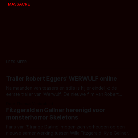
MASSACRE
LEES MEER
Trailer Robert Eggers' WERWULF online
Na maanden van teasers en stills is hij er eindelijk: de
eerste trailer van 'Werwulf'. De nieuwe film van Robert
Eggers toont - zoals we van hem kennen - een rauwe en
Door Thomas Vanbrabant
kille stijl vol folklore en mythe. Het topic deze keer is (kon
Fitzgerald en Gallner herenigd voor
het het al raden?)... de weerwolf. Kijk je mee?
monsterhorror Skeletons
Fans van 'Strange Darling' mogen zich verheugen op een
nieuwe samenwerking tussen Willa Fitzgerald, Kyle Gallner