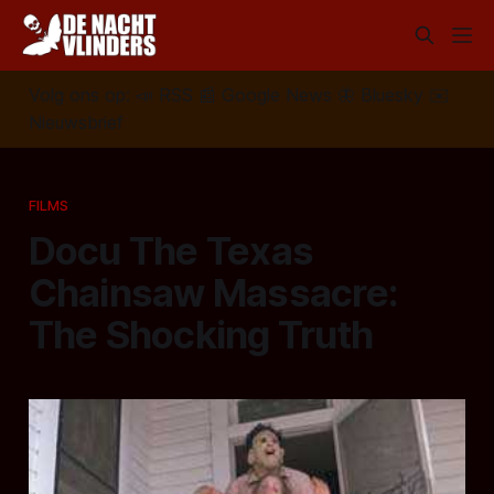
Volg ons op:
📣
RSS
📰
Google News
🦋
Bluesky
✉️
Nieuwsbrief
FILMS
Docu The Texas
Chainsaw Massacre:
The Shocking Truth