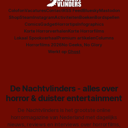
Colofon
Vacatures
Contact
RSS Feed
Bluesky
Mastodon
Shop
Steam
Instagram
Activiteiten
Boeken
Bordspellen
Comics
Gadget
Horrortips
Infographics
Korte Horrorverhalen
Korte Horrorfilms
Lokaal Spookverhaal
Premium artikelen
Columns
Horrorfilms 2026
No Geeks, No Glory
Werkt op
Ghost
De Nachtvlinders - alles over
horror & duister entertainment
De Nachtvlinders is het grootste online
horrormagazine van Nederland met dagelijks
nieuws, reviews en interviews over horrorfilms,