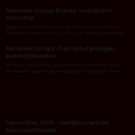
en regisseur J.T. Mollner. Binnenkort zijn ze te zien in
Door Thomas Vanbrabant
'Skeletons', een nieuwe creature feature waarvoor de
Recensie: Corpus Britney - een bizarre
opnames zijn gestart in Australië.
horrortrip
Belgische dichter Dominique de Groen houdt zich niet in
met haar debuutroman. De cover, een digitaal gerenderd en
bizar muterend lichaam tegen een pastelroze- en blauwe
Door Aafke van Pelt
achtergrond, belooft iets kleurrijks maar onheilspellends,
Recensie: Hungry - Een op hol geslagen
iets ongrijpbaars. En dat maakt De Groen met ieder woord
kudde nijlpaarden
waar.
Na haaien, anaconda's, leeuwen en beren dachten deze
filmmakers: waarom geen nijlpaarden? Regisseur James
Nunn doet het gewoon en aan ons om te oordelen of dat
Door Michel van Dam
goed uitpakt met Hungry of niet.
Horrorfilms 2026 - Jaarlijks overzicht
bioscoopreleases