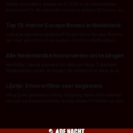
Welke horrorfilms draaien er in 2026 in de Nederlandse
bioscopen? In dit overzicht vind je nu al bijna 50 horror- en
aanverwante films.
Door Frank Mulder
Top 15: Horror Escape Rooms in Nederland
Laat jij je wel eens opsluiten? Deze Horror Escape Rooms
zijn zeer geschikt om te spelen voor horrorliefhebbers.
Door Janita van Leeuwen
Alle Nederlandse horrorseries om te bingen
Herfstdip? Ideaal moment om één van deze 7 duistere
Nederlandse series te bingen! Bij nederhorror denk je al
snel aan horrorfilms, waarschijnlijk specifiek aan De Lift,
Door Frank Mulder
Amsterdamned of The Johnsons. Maar Nederlandse horror
Lijstje: 5 horrorfilms voor beginners
is niet beperkt tot films. Hier een aantal Nederlandse tv-
series uit het duistere of horrorgenre. Als
Wil je jouw gruwelijke hobby dolgraag delen met mensen
die een aardappelschilmes al eng vinden? Probeer ze eens
op te warmen met een instapmodel horrorfilm.
Door Marloes Keeris, Gerben Prins