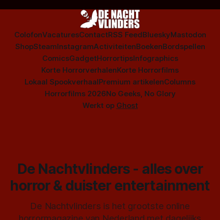
Colofon
Vacatures
Contact
RSS Feed
Bluesky
Mastodon
Shop
Steam
Instagram
Activiteiten
Boeken
Bordspellen
Comics
Gadget
Horrortips
Infographics
Korte Horrorverhalen
Korte Horrorfilms
Lokaal Spookverhaal
Premium artikelen
Columns
Horrorfilms 2026
No Geeks, No Glory
Werkt op
Ghost
De Nachtvlinders - alles over
horror & duister entertainment
De Nachtvlinders is het grootste online
horrormagazine van Nederland met dagelijks