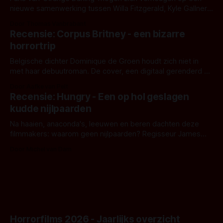
nieuwe samenwerking tussen Willa Fitzgerald, Kyle Gallner
en regisseur J.T. Mollner. Binnenkort zijn ze te zien in
Door Thomas Vanbrabant
'Skeletons', een nieuwe creature feature waarvoor de
Recensie: Corpus Britney - een bizarre
opnames zijn gestart in Australië.
horrortrip
Belgische dichter Dominique de Groen houdt zich niet in
met haar debuutroman. De cover, een digitaal gerenderd en
bizar muterend lichaam tegen een pastelroze- en blauwe
Door Aafke van Pelt
achtergrond, belooft iets kleurrijks maar onheilspellends,
Recensie: Hungry - Een op hol geslagen
iets ongrijpbaars. En dat maakt De Groen met ieder woord
kudde nijlpaarden
waar.
Na haaien, anaconda's, leeuwen en beren dachten deze
filmmakers: waarom geen nijlpaarden? Regisseur James
Nunn doet het gewoon en aan ons om te oordelen of dat
Door Michel van Dam
goed uitpakt met Hungry of niet.
Horrorfilms 2026 - Jaarlijks overzicht