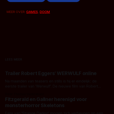
MEER OVER:
GAMES
,
DOOM
LEES MEER
Trailer Robert Eggers' WERWULF online
Na maanden van teasers en stills is hij er eindelijk: de
eerste trailer van 'Werwulf'. De nieuwe film van Robert
Eggers toont - zoals we van hem kennen - een rauwe en
Door Thomas Vanbrabant
kille stijl vol folklore en mythe. Het topic deze keer is (kon
Fitzgerald en Gallner herenigd voor
het het al raden?)... de weerwolf. Kijk je mee?
monsterhorror Skeletons
Fans van 'Strange Darling' mogen zich verheugen op een