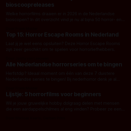
bioscoopreleases
Welke horrorfilms draaien er in 2026 in de Nederlandse
bioscopen? In dit overzicht vind je nu al bijna 50 horror- en
aanverwante films.
Door Frank Mulder
Top 15: Horror Escape Rooms in Nederland
Laat jij je wel eens opsluiten? Deze Horror Escape Rooms
zijn zeer geschikt om te spelen voor horrorliefhebbers.
Door Janita van Leeuwen
Alle Nederlandse horrorseries om te bingen
Herfstdip? Ideaal moment om één van deze 7 duistere
Nederlandse series te bingen! Bij nederhorror denk je al
snel aan horrorfilms, waarschijnlijk specifiek aan De Lift,
Door Frank Mulder
Amsterdamned of The Johnsons. Maar Nederlandse horror
Lijstje: 5 horrorfilms voor beginners
is niet beperkt tot films. Hier een aantal Nederlandse tv-
series uit het duistere of horrorgenre. Als
Wil je jouw gruwelijke hobby dolgraag delen met mensen
die een aardappelschilmes al eng vinden? Probeer ze eens
op te warmen met een instapmodel horrorfilm.
Door Marloes Keeris, Gerben Prins