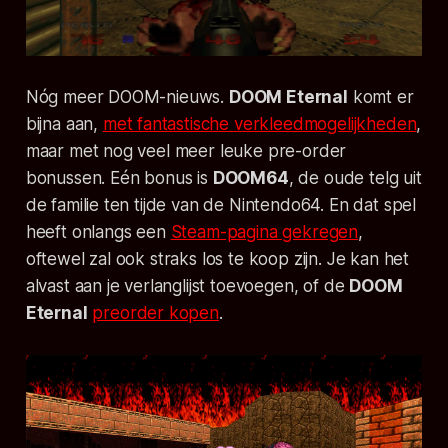
Nóg meer DOOM-nieuws.
DOOM Eternal
komt er
bijna aan,
met fantastische verkleedmogelijkheden
,
maar met nog veel meer leuke
pre-order
bonussen. Eén bonus is
DOOM64
, de oude telg uit
de familie ten tijde van de Nintendo64. En dat spel
heeft onlangs een
Steam-pagina gekregen
,
oftewel zal ook straks los te koop zijn. Je kan het
alvast aan je verlanglijst toevoegen, of de
DOOM
Eternal
preorder kopen
.