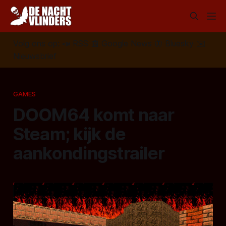
Volg ons op:
📣
RSS
📰
Google News
🦋
Bluesky
✉️
Nieuwsbrief
GAMES
DOOM64 komt naar
Steam; kijk de
aankondingstrailer