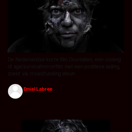
De Nederlandse korte film Doorbijten, een coming
of age/survivalhorrorfilm met een positieve lading,
zoekt via crowdfunding steun
Emiel Labree
09 sep. 2013