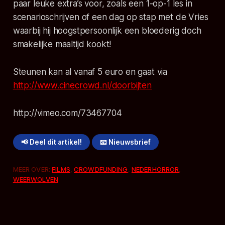
paar leuke extra’s voor, zoals een 1-op-1 les in
scenarioschrijven of een dag op stap met de Vries
waarbij hij hoogstpersoonlijk een bloederig doch
smakelijke maaltijd kookt!
Steunen kan al vanaf 5 euro en gaat via
http://www.cinecrowd.nl/doorbijten
http://vimeo.com/73467704
📢 Deel dit artikel!
📧 Nieuwsbrief
MEER OVER:
FILMS
,
CROWDFUNDING
,
NEDERHORROR
,
WEERWOLVEN