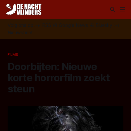
Volg ons op:
📣
RSS
📰
Google News
🦋
Bluesky
✉️
Nieuwsbrief
FILMS
Doorbijten: Nieuwe
korte horrorfilm zoekt
steun