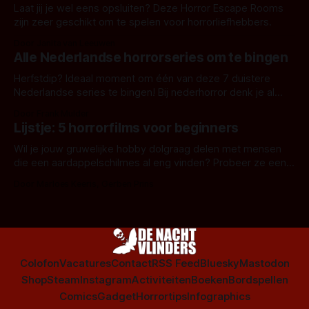
Laat jij je wel eens opsluiten? Deze Horror Escape Rooms
zijn zeer geschikt om te spelen voor horrorliefhebbers.
Door Janita van Leeuwen
Alle Nederlandse horrorseries om te bingen
Herfstdip? Ideaal moment om één van deze 7 duistere
Nederlandse series te bingen! Bij nederhorror denk je al
snel aan horrorfilms, waarschijnlijk specifiek aan De Lift,
Door Frank Mulder
Amsterdamned of The Johnsons. Maar Nederlandse horror
Lijstje: 5 horrorfilms voor beginners
is niet beperkt tot films. Hier een aantal Nederlandse tv-
series uit het duistere of horrorgenre. Als
Wil je jouw gruwelijke hobby dolgraag delen met mensen
die een aardappelschilmes al eng vinden? Probeer ze eens
op te warmen met een instapmodel horrorfilm.
Door Marloes Keeris, Gerben Prins
Colofon
Vacatures
Contact
RSS Feed
Bluesky
Mastodon
Shop
Steam
Instagram
Activiteiten
Boeken
Bordspellen
Comics
Gadget
Horrortips
Infographics