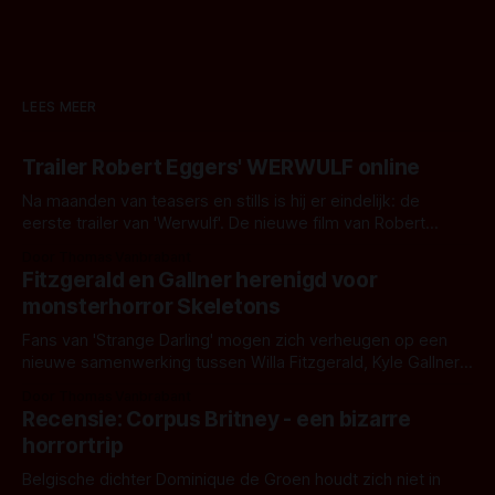
LEES MEER
Trailer Robert Eggers' WERWULF online
Na maanden van teasers en stills is hij er eindelijk: de
eerste trailer van 'Werwulf'. De nieuwe film van Robert
Eggers toont - zoals we van hem kennen - een rauwe en
Door Thomas Vanbrabant
kille stijl vol folklore en mythe. Het topic deze keer is (kon
Fitzgerald en Gallner herenigd voor
het het al raden?)... de weerwolf. Kijk je mee?
monsterhorror Skeletons
Fans van 'Strange Darling' mogen zich verheugen op een
nieuwe samenwerking tussen Willa Fitzgerald, Kyle Gallner
en regisseur J.T. Mollner. Binnenkort zijn ze te zien in
Door Thomas Vanbrabant
'Skeletons', een nieuwe creature feature waarvoor de
Recensie: Corpus Britney - een bizarre
opnames zijn gestart in Australië.
horrortrip
Belgische dichter Dominique de Groen houdt zich niet in