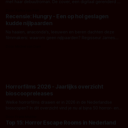
met haar debuutroman. De cover, een digitaal gerenderd en
bizar muterend lichaam tegen een pastelroze- en blauwe
Door Aafke van Pelt
achtergrond, belooft iets kleurrijks maar onheilspellends,
Recensie: Hungry - Een op hol geslagen
iets ongrijpbaars. En dat maakt De Groen met ieder woord
kudde nijlpaarden
waar.
Na haaien, anaconda's, leeuwen en beren dachten deze
filmmakers: waarom geen nijlpaarden? Regisseur James
Nunn doet het gewoon en aan ons om te oordelen of dat
Door Michel van Dam
goed uitpakt met Hungry of niet.
Horrorfilms 2026 - Jaarlijks overzicht
bioscoopreleases
Welke horrorfilms draaien er in 2026 in de Nederlandse
bioscopen? In dit overzicht vind je nu al bijna 50 horror- en
aanverwante films.
Door Frank Mulder
Top 15: Horror Escape Rooms in Nederland