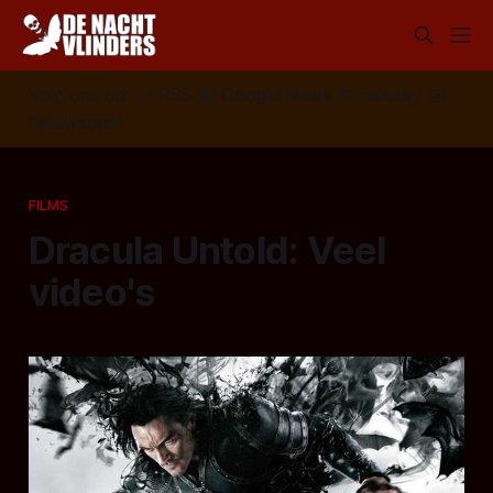
Volg ons op:
📣
RSS
📰
Google News
🦋
Bluesky
✉️
Nieuwsbrief
FILMS
Dracula Untold: Veel
video's