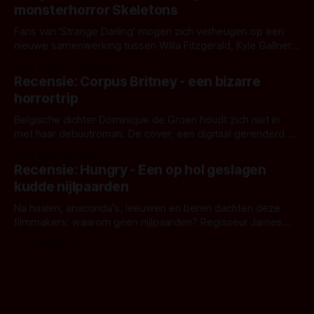
monsterhorror Skeletons
Fans van 'Strange Darling' mogen zich verheugen op een
nieuwe samenwerking tussen Willa Fitzgerald, Kyle Gallner
en regisseur J.T. Mollner. Binnenkort zijn ze te zien in
Door Thomas Vanbrabant
'Skeletons', een nieuwe creature feature waarvoor de
Recensie: Corpus Britney - een bizarre
opnames zijn gestart in Australië.
horrortrip
Belgische dichter Dominique de Groen houdt zich niet in
met haar debuutroman. De cover, een digitaal gerenderd en
bizar muterend lichaam tegen een pastelroze- en blauwe
Door Aafke van Pelt
achtergrond, belooft iets kleurrijks maar onheilspellends,
Recensie: Hungry - Een op hol geslagen
iets ongrijpbaars. En dat maakt De Groen met ieder woord
kudde nijlpaarden
waar.
Na haaien, anaconda's, leeuwen en beren dachten deze
filmmakers: waarom geen nijlpaarden? Regisseur James
Nunn doet het gewoon en aan ons om te oordelen of dat
Door Michel van Dam
goed uitpakt met Hungry of niet.