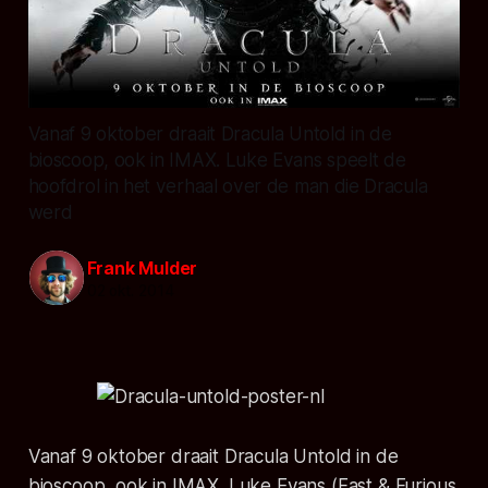
Vanaf 9 oktober draait Dracula Untold in de
bioscoop, ook in IMAX. Luke Evans speelt de
hoofdrol in het verhaal over de man die Dracula
werd
Frank Mulder
02 okt. 2014
Vanaf 9 oktober draait Dracula Untold in de
bioscoop, ook in IMAX.
Luke Evans (Fast & Furious