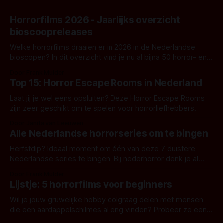
Horrorfilms 2026 - Jaarlijks overzicht
bioscoopreleases
Welke horrorfilms draaien er in 2026 in de Nederlandse
bioscopen? In dit overzicht vind je nu al bijna 50 horror- en
aanverwante films.
Door Frank Mulder
Top 15: Horror Escape Rooms in Nederland
Laat jij je wel eens opsluiten? Deze Horror Escape Rooms
zijn zeer geschikt om te spelen voor horrorliefhebbers.
Door Janita van Leeuwen
Alle Nederlandse horrorseries om te bingen
Herfstdip? Ideaal moment om één van deze 7 duistere
Nederlandse series te bingen! Bij nederhorror denk je al
snel aan horrorfilms, waarschijnlijk specifiek aan De Lift,
Door Frank Mulder
Amsterdamned of The Johnsons. Maar Nederlandse horror
Lijstje: 5 horrorfilms voor beginners
is niet beperkt tot films. Hier een aantal Nederlandse tv-
series uit het duistere of horrorgenre. Als
Wil je jouw gruwelijke hobby dolgraag delen met mensen
die een aardappelschilmes al eng vinden? Probeer ze eens
op te warmen met een instapmodel horrorfilm.