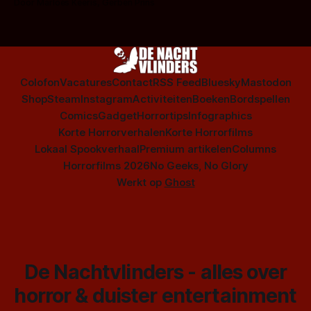
Door Marloes Keeris, Gerben Prins
Colofon
Vacatures
Contact
RSS Feed
Bluesky
Mastodon
Shop
Steam
Instagram
Activiteiten
Boeken
Bordspellen
Comics
Gadget
Horrortips
Infographics
Korte Horrorverhalen
Korte Horrorfilms
Lokaal Spookverhaal
Premium artikelen
Columns
Horrorfilms 2026
No Geeks, No Glory
Werkt op
Ghost
De Nachtvlinders - alles over
horror & duister entertainment