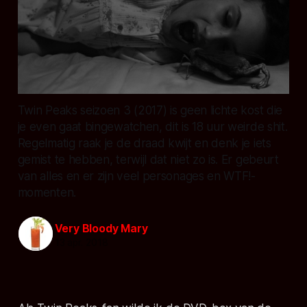
Twin Peaks seizoen 3 (2017) is geen lichte kost die
je even gaat bingewatchen, dit is 18 uur weirde shit.
Regelmatig raak je de draad kwijt en denk je iets
gemist te hebben, terwijl dat niet zo is. Er gebeurt
van alles en er zijn veel personages en WTF!-
momenten.
Very Bloody Mary
13 apr. 2018