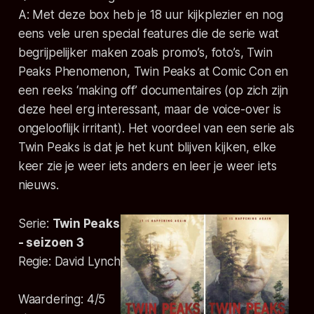
A: Met deze box heb je 18 uur kijkplezier en nog
eens vele uren special features die de serie wat
begrijpelijker maken zoals promo’s, foto’s, Twin
Peaks Phenomenon, Twin Peaks at Comic Con en
een reeks ‘making off’ documentaires (op zich zijn
deze heel erg interessant, maar de voice-over is
ongelooflijk irritant). Het voordeel van een serie als
Twin Peaks is dat je het kunt blijven kijken, elke
keer zie je weer iets anders en leer je weer iets
nieuws.
Serie:
Twin Peaks
- seizoen
3
Regie:
David Lynch
Waardering:
4
/5