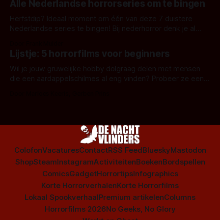
Alle Nederlandse horrorseries om te bingen
Herfstdip? Ideaal moment om één van deze 7 duistere
Nederlandse series te bingen! Bij nederhorror denk je al
snel aan horrorfilms, waarschijnlijk specifiek aan De Lift,
Door Frank Mulder
Amsterdamned of The Johnsons. Maar Nederlandse horror
Lijstje: 5 horrorfilms voor beginners
is niet beperkt tot films. Hier een aantal Nederlandse tv-
series uit het duistere of horrorgenre. Als
Wil je jouw gruwelijke hobby dolgraag delen met mensen
die een aardappelschilmes al eng vinden? Probeer ze eens
op te warmen met een instapmodel horrorfilm.
Door Marloes Keeris, Gerben Prins
Colofon
Vacatures
Contact
RSS Feed
Bluesky
Mastodon
Shop
Steam
Instagram
Activiteiten
Boeken
Bordspellen
Comics
Gadget
Horrortips
Infographics
Korte Horrorverhalen
Korte Horrorfilms
Lokaal Spookverhaal
Premium artikelen
Columns
Horrorfilms 2026
No Geeks, No Glory