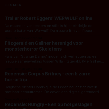
LEES MEER
Trailer Robert Eggers' WERWULF online
Na maanden van teasers en stills is hij er eindelijk: de
eerste trailer van 'Werwulf'. De nieuwe film van Robert
Eggers toont - zoals we van hem kennen - een rauwe en
Door Thomas Vanbrabant
kille stijl vol folklore en mythe. Het topic deze keer is (kon
Fitzgerald en Gallner herenigd voor
het het al raden?)... de weerwolf. Kijk je mee?
monsterhorror Skeletons
Fans van 'Strange Darling' mogen zich verheugen op een
nieuwe samenwerking tussen Willa Fitzgerald, Kyle Gallner
en regisseur J.T. Mollner. Binnenkort zijn ze te zien in
Door Thomas Vanbrabant
'Skeletons', een nieuwe creature feature waarvoor de
Recensie: Corpus Britney - een bizarre
opnames zijn gestart in Australië.
horrortrip
Belgische dichter Dominique de Groen houdt zich niet in
met haar debuutroman. De cover, een digitaal gerenderd en
bizar muterend lichaam tegen een pastelroze- en blauwe
Door Aafke van Pelt
achtergrond, belooft iets kleurrijks maar onheilspellends,
Recensie: Hungry - Een op hol geslagen
iets ongrijpbaars. En dat maakt De Groen met ieder woord