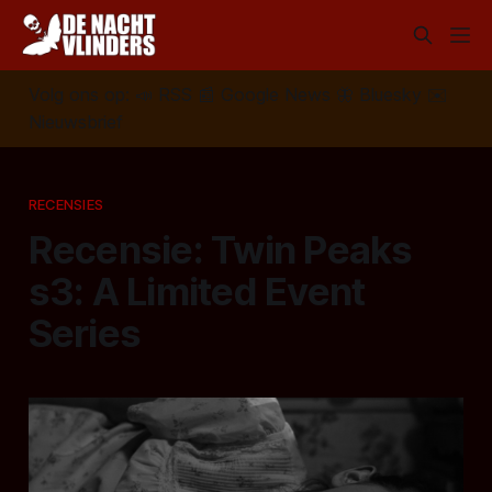
Volg ons op:
📣
RSS
📰
Google News
🦋
Bluesky
✉️
Nieuwsbrief
RECENSIES
Recensie: Twin Peaks
s3: A Limited Event
Series