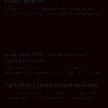
kudde nijlpaarden
waar.
Na haaien, anaconda's, leeuwen en beren dachten deze
filmmakers: waarom geen nijlpaarden? Regisseur James
Nunn doet het gewoon en aan ons om te oordelen of dat
Door Michel van Dam
goed uitpakt met Hungry of niet.
Horrorfilms 2026 - Jaarlijks overzicht
bioscoopreleases
Welke horrorfilms draaien er in 2026 in de Nederlandse
bioscopen? In dit overzicht vind je nu al bijna 50 horror- en
aanverwante films.
Door Frank Mulder
Top 15: Horror Escape Rooms in Nederland
Laat jij je wel eens opsluiten? Deze Horror Escape Rooms
zijn zeer geschikt om te spelen voor horrorliefhebbers.
Door Janita van Leeuwen