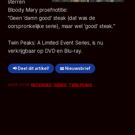
sterren
Bloody Mary proefnotitie:
"
Geen ‘damn good’ steak (dat was de
oorspronkelijke serie), maar wel ‘good’ steak.
"
Twin Peaks: A Limited Event Series, is nu
verkrijgbaar op DVD en Blu-ray.
📢 Deel dit artikel!
📧 Nieuwsbrief
MEER OVER:
RECENSIES
,
SERIES
,
TWIN PEAKS