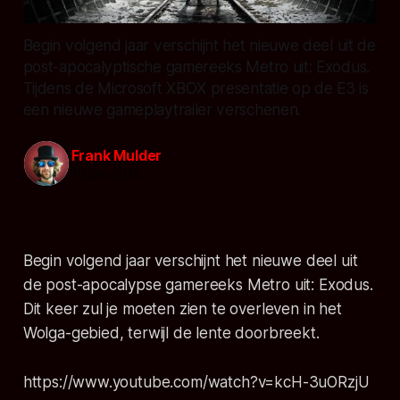
Begin volgend jaar verschijnt het nieuwe deel uit de
post-apocalyptische gamereeks Metro uit: Exodus.
Tijdens de Microsoft XBOX presentatie op de E3 is
een nieuwe gameplaytrailer verschenen.
Frank Mulder
10 jun. 2018
Begin volgend jaar verschijnt het nieuwe deel uit
de post-apocalypse gamereeks Metro uit: Exodus.
Dit keer zul je moeten zien te overleven in het
Wolga-gebied, terwijl de lente doorbreekt.
https://www.youtube.com/watch?v=kcH-3uORzjU