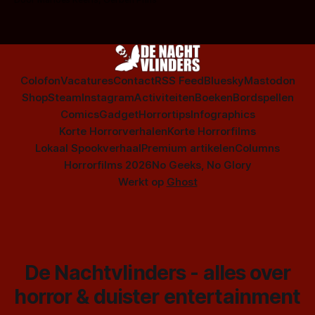
Colofon
Vacatures
Contact
RSS Feed
Bluesky
Mastodon
Shop
Steam
Instagram
Activiteiten
Boeken
Bordspellen
Comics
Gadget
Horrortips
Infographics
Korte Horrorverhalen
Korte Horrorfilms
Lokaal Spookverhaal
Premium artikelen
Columns
Horrorfilms 2026
No Geeks, No Glory
Werkt op
Ghost
De Nachtvlinders - alles over
horror & duister entertainment