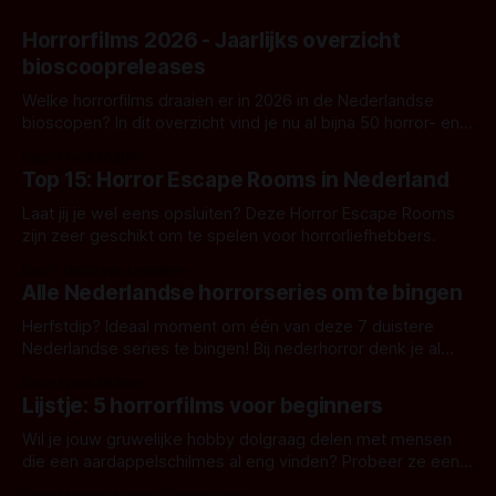
Horrorfilms 2026 - Jaarlijks overzicht
bioscoopreleases
Welke horrorfilms draaien er in 2026 in de Nederlandse
bioscopen? In dit overzicht vind je nu al bijna 50 horror- en
aanverwante films.
Door Frank Mulder
Top 15: Horror Escape Rooms in Nederland
Laat jij je wel eens opsluiten? Deze Horror Escape Rooms
zijn zeer geschikt om te spelen voor horrorliefhebbers.
Door Janita van Leeuwen
Alle Nederlandse horrorseries om te bingen
Herfstdip? Ideaal moment om één van deze 7 duistere
Nederlandse series te bingen! Bij nederhorror denk je al
snel aan horrorfilms, waarschijnlijk specifiek aan De Lift,
Door Frank Mulder
Amsterdamned of The Johnsons. Maar Nederlandse horror
Lijstje: 5 horrorfilms voor beginners
is niet beperkt tot films. Hier een aantal Nederlandse tv-
series uit het duistere of horrorgenre. Als
Wil je jouw gruwelijke hobby dolgraag delen met mensen
die een aardappelschilmes al eng vinden? Probeer ze eens
op te warmen met een instapmodel horrorfilm.
Door Marloes Keeris, Gerben Prins