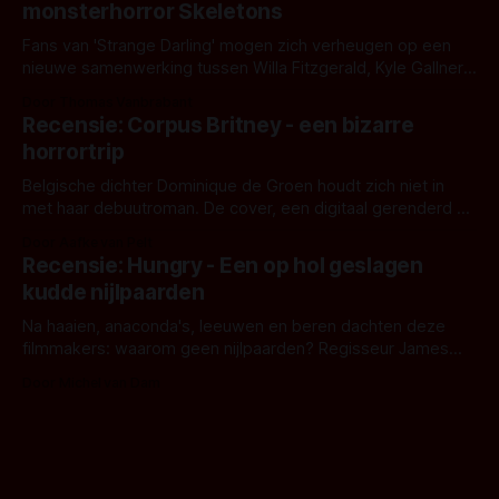
monsterhorror Skeletons
Fans van 'Strange Darling' mogen zich verheugen op een
nieuwe samenwerking tussen Willa Fitzgerald, Kyle Gallner
en regisseur J.T. Mollner. Binnenkort zijn ze te zien in
Door Thomas Vanbrabant
'Skeletons', een nieuwe creature feature waarvoor de
Recensie: Corpus Britney - een bizarre
opnames zijn gestart in Australië.
horrortrip
Belgische dichter Dominique de Groen houdt zich niet in
met haar debuutroman. De cover, een digitaal gerenderd en
bizar muterend lichaam tegen een pastelroze- en blauwe
Door Aafke van Pelt
achtergrond, belooft iets kleurrijks maar onheilspellends,
Recensie: Hungry - Een op hol geslagen
iets ongrijpbaars. En dat maakt De Groen met ieder woord
kudde nijlpaarden
waar.
Na haaien, anaconda's, leeuwen en beren dachten deze
filmmakers: waarom geen nijlpaarden? Regisseur James
Nunn doet het gewoon en aan ons om te oordelen of dat
Door Michel van Dam
goed uitpakt met Hungry of niet.