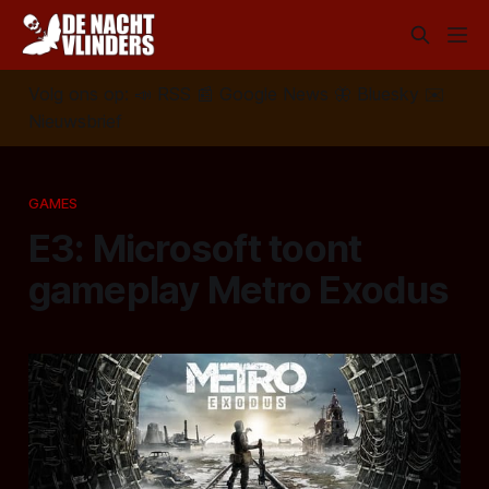
Volg ons op:
📣
RSS
📰
Google News
🦋
Bluesky
✉️
Nieuwsbrief
GAMES
E3: Microsoft toont
gameplay Metro Exodus