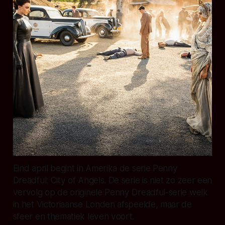
Eind april begint in Amerika de serie Penny
Dreadful: City of Angels. De serie is niet zo zeer een
vervolg op de originele Penny Dreadful-serie welk
in het Victoriaanse Londen afspeelde, maar de
sfeer en thematiek leven voort.