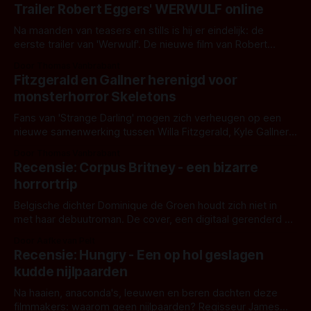
Trailer Robert Eggers' WERWULF online
Na maanden van teasers en stills is hij er eindelijk: de
eerste trailer van 'Werwulf'. De nieuwe film van Robert
Eggers toont - zoals we van hem kennen - een rauwe en
Door Thomas Vanbrabant
kille stijl vol folklore en mythe. Het topic deze keer is (kon
Fitzgerald en Gallner herenigd voor
het het al raden?)... de weerwolf. Kijk je mee?
monsterhorror Skeletons
Fans van 'Strange Darling' mogen zich verheugen op een
nieuwe samenwerking tussen Willa Fitzgerald, Kyle Gallner
en regisseur J.T. Mollner. Binnenkort zijn ze te zien in
Door Thomas Vanbrabant
'Skeletons', een nieuwe creature feature waarvoor de
Recensie: Corpus Britney - een bizarre
opnames zijn gestart in Australië.
horrortrip
Belgische dichter Dominique de Groen houdt zich niet in
met haar debuutroman. De cover, een digitaal gerenderd en
bizar muterend lichaam tegen een pastelroze- en blauwe
Door Aafke van Pelt
achtergrond, belooft iets kleurrijks maar onheilspellends,
Recensie: Hungry - Een op hol geslagen
iets ongrijpbaars. En dat maakt De Groen met ieder woord
kudde nijlpaarden
waar.
Na haaien, anaconda's, leeuwen en beren dachten deze
filmmakers: waarom geen nijlpaarden? Regisseur James