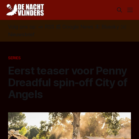
Volg ons op:
📣
RSS
📰
Google News
🦋
Bluesky
✉️
Nieuwsbrief
SERIES
Eerst teaser voor Penny
Dreadful spin-off City of
Angels