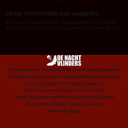
snel aan horrorfilms, waarschijnlijk specifiek aan De Lift,
Door Frank Mulder
Amsterdamned of The Johnsons. Maar Nederlandse horror
Lijstje: 5 horrorfilms voor beginners
is niet beperkt tot films. Hier een aantal Nederlandse tv-
series uit het duistere of horrorgenre. Als
Wil je jouw gruwelijke hobby dolgraag delen met mensen
die een aardappelschilmes al eng vinden? Probeer ze eens
op te warmen met een instapmodel horrorfilm.
Door Marloes Keeris, Gerben Prins
Colofon
Vacatures
Contact
RSS Feed
Bluesky
Mastodon
Shop
Steam
Instagram
Activiteiten
Boeken
Bordspellen
Comics
Gadget
Horrortips
Infographics
Korte Horrorverhalen
Korte Horrorfilms
Lokaal Spookverhaal
Premium artikelen
Columns
Horrorfilms 2026
No Geeks, No Glory
Werkt op
Ghost