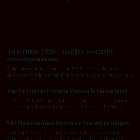
Nunn doet het gewoon en aan ons om te oordelen of dat
Door Michel van Dam
goed uitpakt met Hungry of niet.
Horrorfilms 2026 - Jaarlijks overzicht
bioscoopreleases
Welke horrorfilms draaien er in 2026 in de Nederlandse
bioscopen? In dit overzicht vind je nu al bijna 50 horror- en
aanverwante films.
Door Frank Mulder
Top 15: Horror Escape Rooms in Nederland
Laat jij je wel eens opsluiten? Deze Horror Escape Rooms
zijn zeer geschikt om te spelen voor horrorliefhebbers.
Door Janita van Leeuwen
Alle Nederlandse horrorseries om te bingen
Herfstdip? Ideaal moment om één van deze 7 duistere
Nederlandse series te bingen! Bij nederhorror denk je al