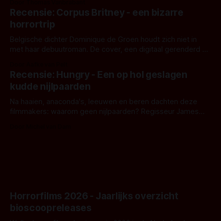
Door Thomas Vanbrabant
'Skeletons', een nieuwe creature feature waarvoor de
Recensie: Corpus Britney - een bizarre
opnames zijn gestart in Australië.
horrortrip
Belgische dichter Dominique de Groen houdt zich niet in
met haar debuutroman. De cover, een digitaal gerenderd en
bizar muterend lichaam tegen een pastelroze- en blauwe
Door Aafke van Pelt
achtergrond, belooft iets kleurrijks maar onheilspellends,
Recensie: Hungry - Een op hol geslagen
iets ongrijpbaars. En dat maakt De Groen met ieder woord
kudde nijlpaarden
waar.
Na haaien, anaconda's, leeuwen en beren dachten deze
filmmakers: waarom geen nijlpaarden? Regisseur James
Nunn doet het gewoon en aan ons om te oordelen of dat
Door Michel van Dam
goed uitpakt met Hungry of niet.
Horrorfilms 2026 - Jaarlijks overzicht
bioscoopreleases