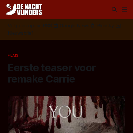
Volg ons op:
📣
RSS
📰
Google News
🦋
Bluesky
✉️
Nieuwsbrief
FILMS
Eerste teaser voor
remake Carrie