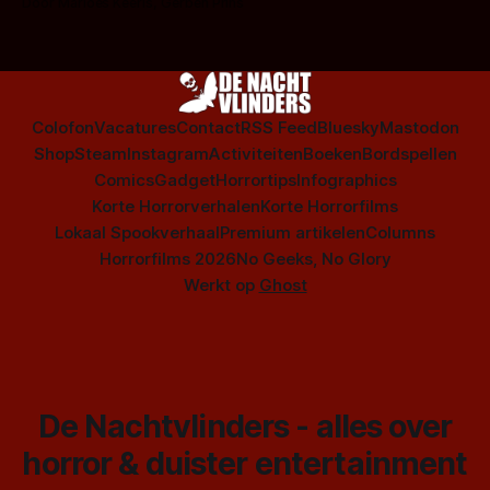
Door Marloes Keeris, Gerben Prins
Colofon
Vacatures
Contact
RSS Feed
Bluesky
Mastodon
Shop
Steam
Instagram
Activiteiten
Boeken
Bordspellen
Comics
Gadget
Horrortips
Infographics
Korte Horrorverhalen
Korte Horrorfilms
Lokaal Spookverhaal
Premium artikelen
Columns
Horrorfilms 2026
No Geeks, No Glory
Werkt op
Ghost
De Nachtvlinders - alles over
horror & duister entertainment