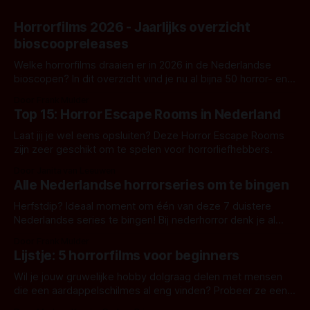
Horrorfilms 2026 - Jaarlijks overzicht
bioscoopreleases
Welke horrorfilms draaien er in 2026 in de Nederlandse
bioscopen? In dit overzicht vind je nu al bijna 50 horror- en
aanverwante films.
Door Frank Mulder
Top 15: Horror Escape Rooms in Nederland
Laat jij je wel eens opsluiten? Deze Horror Escape Rooms
zijn zeer geschikt om te spelen voor horrorliefhebbers.
Door Janita van Leeuwen
Alle Nederlandse horrorseries om te bingen
Herfstdip? Ideaal moment om één van deze 7 duistere
Nederlandse series te bingen! Bij nederhorror denk je al
snel aan horrorfilms, waarschijnlijk specifiek aan De Lift,
Door Frank Mulder
Amsterdamned of The Johnsons. Maar Nederlandse horror
Lijstje: 5 horrorfilms voor beginners
is niet beperkt tot films. Hier een aantal Nederlandse tv-
series uit het duistere of horrorgenre. Als
Wil je jouw gruwelijke hobby dolgraag delen met mensen
die een aardappelschilmes al eng vinden? Probeer ze eens
op te warmen met een instapmodel horrorfilm.