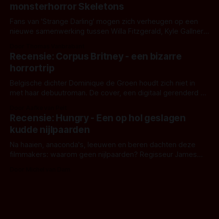
monsterhorror Skeletons
Fans van 'Strange Darling' mogen zich verheugen op een
nieuwe samenwerking tussen Willa Fitzgerald, Kyle Gallner
en regisseur J.T. Mollner. Binnenkort zijn ze te zien in
Door Thomas Vanbrabant
'Skeletons', een nieuwe creature feature waarvoor de
Recensie: Corpus Britney - een bizarre
opnames zijn gestart in Australië.
horrortrip
Belgische dichter Dominique de Groen houdt zich niet in
met haar debuutroman. De cover, een digitaal gerenderd en
bizar muterend lichaam tegen een pastelroze- en blauwe
Door Aafke van Pelt
achtergrond, belooft iets kleurrijks maar onheilspellends,
Recensie: Hungry - Een op hol geslagen
iets ongrijpbaars. En dat maakt De Groen met ieder woord
kudde nijlpaarden
waar.
Na haaien, anaconda's, leeuwen en beren dachten deze
filmmakers: waarom geen nijlpaarden? Regisseur James
Nunn doet het gewoon en aan ons om te oordelen of dat
Door Michel van Dam
goed uitpakt met Hungry of niet.