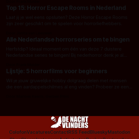
Door Frank Mulder
Top 15: Horror Escape Rooms in Nederland
Laat jij je wel eens opsluiten? Deze Horror Escape Rooms
zijn zeer geschikt om te spelen voor horrorliefhebbers.
Door Janita van Leeuwen
Alle Nederlandse horrorseries om te bingen
Herfstdip? Ideaal moment om één van deze 7 duistere
Nederlandse series te bingen! Bij nederhorror denk je al
snel aan horrorfilms, waarschijnlijk specifiek aan De Lift,
Door Frank Mulder
Amsterdamned of The Johnsons. Maar Nederlandse horror
Lijstje: 5 horrorfilms voor beginners
is niet beperkt tot films. Hier een aantal Nederlandse tv-
series uit het duistere of horrorgenre. Als
Wil je jouw gruwelijke hobby dolgraag delen met mensen
die een aardappelschilmes al eng vinden? Probeer ze eens
op te warmen met een instapmodel horrorfilm.
Door Marloes Keeris, Gerben Prins
Colofon
Vacatures
Contact
RSS Feed
Bluesky
Mastodon