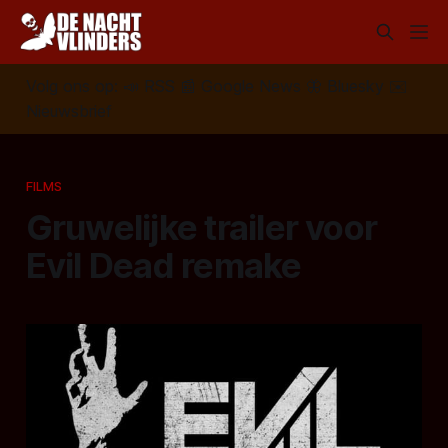
Volg ons op:
📣
RSS
📰
Google News
🦋
Bluesky
✉️
Nieuwsbrief
FILMS
Gruwelijke trailer voor
Evil Dead remake