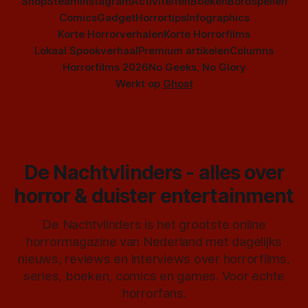
Shop
Steam
Instagram
Activiteiten
Boeken
Bordspellen
Comics
Gadget
Horrortips
Infographics
Korte Horrorverhalen
Korte Horrorfilms
Lokaal Spookverhaal
Premium artikelen
Columns
Horrorfilms 2026
No Geeks, No Glory
Werkt op
Ghost
De Nachtvlinders - alles over
horror & duister entertainment
De Nachtvlinders is het grootste online
horrormagazine van Nederland met dagelijks
nieuws, reviews en interviews over horrorfilms,
series, boeken, comics en games. Voor echte
horrorfans.