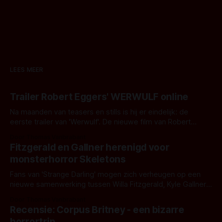
LEES MEER
Trailer Robert Eggers' WERWULF online
Na maanden van teasers en stills is hij er eindelijk: de
eerste trailer van 'Werwulf'. De nieuwe film van Robert
Eggers toont - zoals we van hem kennen - een rauwe en
Door Thomas Vanbrabant
kille stijl vol folklore en mythe. Het topic deze keer is (kon
Fitzgerald en Gallner herenigd voor
het het al raden?)... de weerwolf. Kijk je mee?
monsterhorror Skeletons
Fans van 'Strange Darling' mogen zich verheugen op een
nieuwe samenwerking tussen Willa Fitzgerald, Kyle Gallner
en regisseur J.T. Mollner. Binnenkort zijn ze te zien in
Door Thomas Vanbrabant
'Skeletons', een nieuwe creature feature waarvoor de
Recensie: Corpus Britney - een bizarre
opnames zijn gestart in Australië.
horrortrip