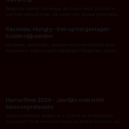
Belgische dichter Dominique de Groen houdt zich niet in
met haar debuutroman. De cover, een digitaal gerenderd en
bizar muterend lichaam tegen een pastelroze- en blauwe
Door Aafke van Pelt
achtergrond, belooft iets kleurrijks maar onheilspellends,
Recensie: Hungry - Een op hol geslagen
iets ongrijpbaars. En dat maakt De Groen met ieder woord
kudde nijlpaarden
waar.
Na haaien, anaconda's, leeuwen en beren dachten deze
filmmakers: waarom geen nijlpaarden? Regisseur James
Nunn doet het gewoon en aan ons om te oordelen of dat
Door Michel van Dam
goed uitpakt met Hungry of niet.
Horrorfilms 2026 - Jaarlijks overzicht
bioscoopreleases
Welke horrorfilms draaien er in 2026 in de Nederlandse
bioscopen? In dit overzicht vind je nu al bijna 50 horror- en
aanverwante films.