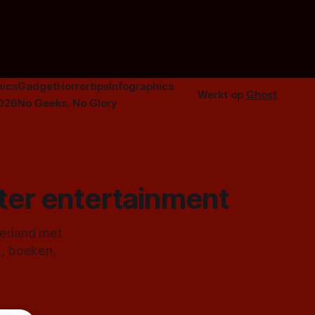
n aantal
duistere of
ics
Gadget
Horrortips
Infographics
Werkt op
Ghost
2026
No Geeks, No Glory
ster entertainment
derland met
s, boeken,