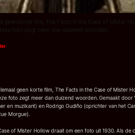
al geen korte film, The Facts in the Case of Mister Ho
deze foto zegt meer dan duizend woorden.
der
elemaal geen korte film, The Facts in the Case of Mister Ho
deze foto zegt meer dan duizend woorden. Gemaakt door
igner en muzikant) en Rodrigo Gudiño (oprichter van het C
Rue Morgue).
Case of Mister Hollow draait om een foto uit 1930. Als de