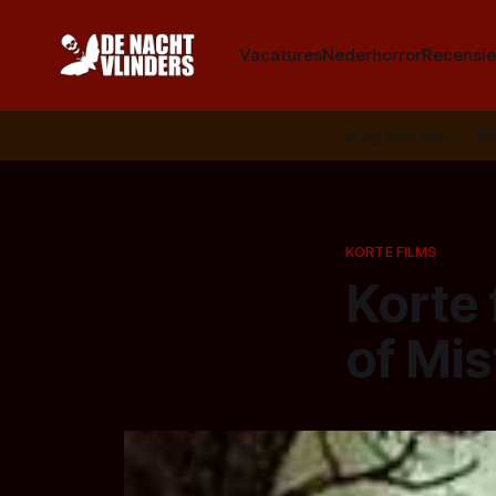
Vacatures
Nederhorror
Recensie
Volg ons op:
📣
R
KORTE FILMS
Korte 
of Mis