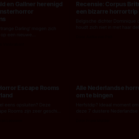
ld en Gallner herenigd
Recensie: Corpus Brit
nsterhorror
een bizarre horrortrip
ns
Belgische dichter Dominique 
houdt zich niet in met haar d
Strange Darling' mogen zich
De cover, een digitaal gerend
 op een nieuwe
Door Aafke van Pelt
bizar muterend lichaam tegen
ng tussen Willa Fitzgerald,
s Vanbrabant
pastelroze- en blauwe achter
r en regisseur J.T. Mollner.
belooft iets kleurrijks maar
zijn ze te zien in 'Skeletons',
onheilspellends, iets ongrijpb
 creature feature waarvoor
maakt De Groen met ieder wo
zijn gestart in Australië.
 Horror Escape Rooms
Alle Nederlandse horr
rland
om te bingen
 wel eens opsluiten? Deze
Herfstdip? Ideaal moment om
ape Rooms zijn zeer geschikt
deze 7 duistere Nederlandse 
en voor horrorliefhebbers.
bingen! Bij nederhorror denk je al snel
 van Leeuwen
Door Frank Mulder
aan horrorfilms, waarschijnlijk
aan De Lift, Amsterdamned o
Johnsons. Maar Nederlandse h