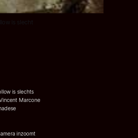
llow is slecht
llow is slechts
 Vincent Marcone
anadese
 camera inzoomt