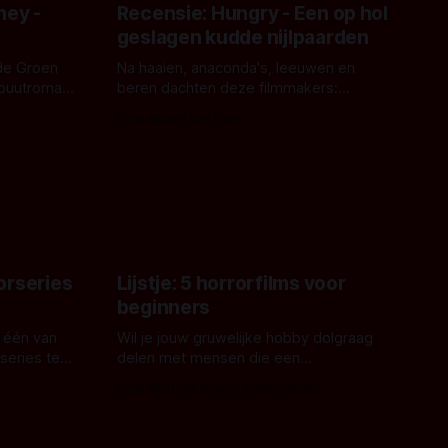
ney -
Recensie: Hungry - Een op hol
geslagen kudde nijlpaarden
de Groen
Na haaien, anaconda's, leeuwen en
ebuutroman.
beren dachten deze filmmakers:
erd en
waarom geen nijlpaarden? Regisseur
Door Michel van Dam
 een
James Nunn doet het gewoon en aan
grond,
ons om te oordelen of dat goed uitpakt
met Hungry of niet.
aars. En dat
ord waar.
orseries
Lijstje: 5 horrorfilms voor
beginners
 één van
Wil je jouw gruwelijke hobby dolgraag
series te
delen met mensen die een
aardappelschilmes al eng vinden?
Door Marloes Keeris, Gerben Prins
 specifiek
Probeer ze eens op te warmen met een
f The
instapmodel horrorfilm.
orror is