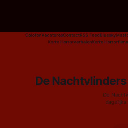
Colofon
Vacatures
Contact
RSS Feed
Bluesky
Mast
Korte Horrorverhalen
Korte Horrorfilms
De Nachtvlinders 
De Nachtvl
dagelijks