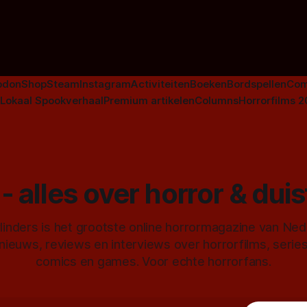
niet beperkt tot films. Hier ee
Nederlandse tv-series uit het 
horrorgenre. Als
odon
Shop
Steam
Instagram
Activiteiten
Boeken
Bordspellen
Com
Lokaal Spookverhaal
Premium artikelen
Columns
Horrorfilms 
- alles over horror & dui
inders is het grootste online horrormagazine van Ne
 nieuws, reviews en interviews over horrorfilms, serie
comics en games. Voor echte horrorfans.