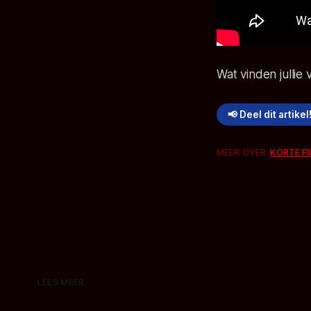
Wat vinden jullie
📢 Deel dit artikel
MEER OVER:
KORTE F
LEES MEER