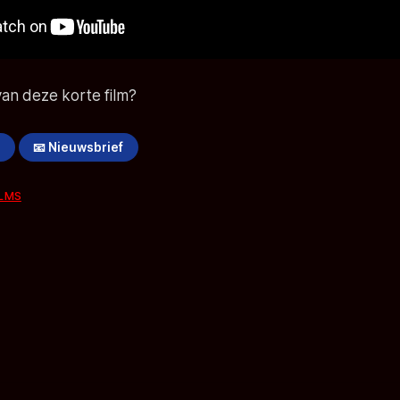
 van deze korte film?
!
📧 Nieuwsbrief
ILMS