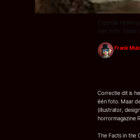
Eigenlijk helema
één foto. Maar 
Frank Mul
01 okt. 2011
Correctie dit is h
één foto. Maar 
(illustrator, des
horrormagazine 
The Facts in the 