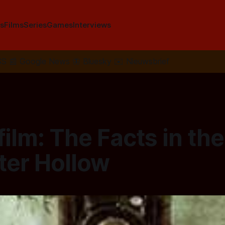
s
Films
Series
Games
Interviews
SS
📰
Google News
🦋
Bluesky
✉️
Nieuwsbrief
film: The Facts in th
ter Hollow