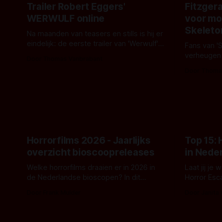
Trailer Robert Eggers'
Fitzgera
WERWULF online
voor mo
Skeleto
Na maanden van teasers en stills is hij er
eindelijk: de eerste trailer van 'Werwulf'.
Fans van '
De nieuwe film van Robert Eggers toont
verheugen
Door Thomas Vanbrabant
- zoals we van hem kennen - een rauwe
samenwerki
Door Thoma
en kille stijl vol folklore en mythe. Het
Kyle Gallne
topic deze keer is (kon het het al
Binnenkort 
raden?)... de weerwolf. Kijk je mee?
een nieuwe
de opnames 
Horrorfilms 2026 - Jaarlijks
Top 15:
overzicht bioscoopreleases
in Nede
Welke horrorfilms draaien er in 2026 in
Laat jij je
de Nederlandse bioscopen? In dit
Horror Esc
overzicht vind je nu al bijna 50 horror- en
om te spel
Door Frank Mulder
Door Janita
aanverwante films.