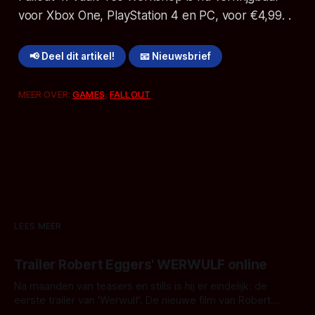
voor Xbox One, PlayStation 4 en PC, voor €4,99. .
📢 Deel dit artikel!
📧 Nieuwsbrief
MEER OVER:
GAMES
,
FALLOUT
LEES MEER
Trailer Robert Eggers' WERWULF online
Na maanden van teasers en stills is hij er eindelijk: de
eerste trailer van 'Werwulf'. De nieuwe film van Robert
Eggers toont - zoals we van hem kennen - een rauwe en