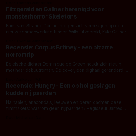
Door Thomas Vanbrabant
kille stijl vol folklore en mythe. Het topic deze keer is (kon
Fitzgerald en Gallner herenigd voor
het het al raden?)... de weerwolf. Kijk je mee?
monsterhorror Skeletons
Fans van 'Strange Darling' mogen zich verheugen op een
nieuwe samenwerking tussen Willa Fitzgerald, Kyle Gallner
en regisseur J.T. Mollner. Binnenkort zijn ze te zien in
Door Thomas Vanbrabant
'Skeletons', een nieuwe creature feature waarvoor de
Recensie: Corpus Britney - een bizarre
opnames zijn gestart in Australië.
horrortrip
Belgische dichter Dominique de Groen houdt zich niet in
met haar debuutroman. De cover, een digitaal gerenderd en
bizar muterend lichaam tegen een pastelroze- en blauwe
Door Aafke van Pelt
achtergrond, belooft iets kleurrijks maar onheilspellends,
Recensie: Hungry - Een op hol geslagen
iets ongrijpbaars. En dat maakt De Groen met ieder woord
kudde nijlpaarden
waar.
Na haaien, anaconda's, leeuwen en beren dachten deze
filmmakers: waarom geen nijlpaarden? Regisseur James
Nunn doet het gewoon en aan ons om te oordelen of dat
Door Michel van Dam
goed uitpakt met Hungry of niet.