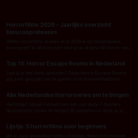
Horrorfilms 2026 - Jaarlijks overzicht
bioscoopreleases
Welke horrorfilms draaien er in 2026 in de Nederlandse
bioscopen? In dit overzicht vind je nu al bijna 50 horror- en
aanverwante films.
Door Frank Mulder
Top 15: Horror Escape Rooms in Nederland
Laat jij je wel eens opsluiten? Deze Horror Escape Rooms
zijn zeer geschikt om te spelen voor horrorliefhebbers.
Door Janita van Leeuwen
Alle Nederlandse horrorseries om te bingen
Herfstdip? Ideaal moment om één van deze 7 duistere
Nederlandse series te bingen! Bij nederhorror denk je al
snel aan horrorfilms, waarschijnlijk specifiek aan De Lift,
Door Frank Mulder
Amsterdamned of The Johnsons. Maar Nederlandse horror
Lijstje: 5 horrorfilms voor beginners
is niet beperkt tot films. Hier een aantal Nederlandse tv-
series uit het duistere of horrorgenre. Als
Wil je jouw gruwelijke hobby dolgraag delen met mensen