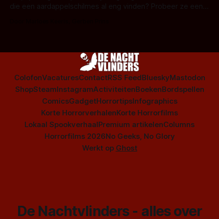
die een aardappelschilmes al eng vinden? Probeer ze eens
op te warmen met een instapmodel horrorfilm.
Door Marloes Keeris, Gerben Prins
Colofon
Vacatures
Contact
RSS Feed
Bluesky
Mastodon
Shop
Steam
Instagram
Activiteiten
Boeken
Bordspellen
Comics
Gadget
Horrortips
Infographics
Korte Horrorverhalen
Korte Horrorfilms
Lokaal Spookverhaal
Premium artikelen
Columns
Horrorfilms 2026
No Geeks, No Glory
Werkt op
Ghost
De Nachtvlinders - alles over