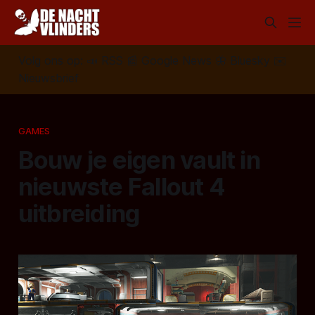
Volg ons op:
📣
RSS
📰
Google News
🦋
Bluesky
✉️
Nieuwsbrief
GAMES
Bouw je eigen vault in
nieuwste Fallout 4
uitbreiding