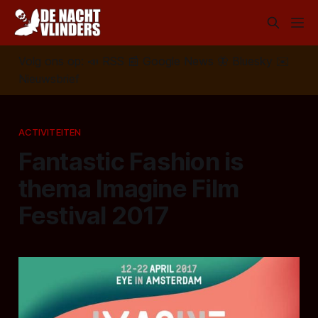
Volg ons op:
📣
RSS
📰
Google News
🦋
Bluesky
✉️
Nieuwsbrief
ACTIVITEITEN
Fantastic Fashion is
thema Imagine Film
Festival 2017