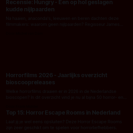
Recensie: Hungry - Een op hol geslagen
iets ongrijpbaars. En dat maakt De Groen met ieder woord
kudde nijlpaarden
waar.
Na haaien, anaconda's, leeuwen en beren dachten deze
filmmakers: waarom geen nijlpaarden? Regisseur James
Nunn doet het gewoon en aan ons om te oordelen of dat
Door Michel van Dam
goed uitpakt met Hungry of niet.
Horrorfilms 2026 - Jaarlijks overzicht
bioscoopreleases
Welke horrorfilms draaien er in 2026 in de Nederlandse
bioscopen? In dit overzicht vind je nu al bijna 50 horror- en
aanverwante films.
Door Frank Mulder
Top 15: Horror Escape Rooms in Nederland
Laat jij je wel eens opsluiten? Deze Horror Escape Rooms
zijn zeer geschikt om te spelen voor horrorliefhebbers.