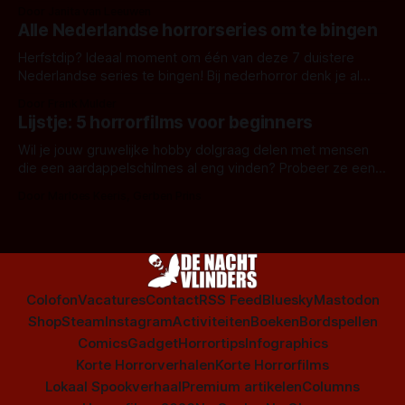
Door Janita van Leeuwen
Alle Nederlandse horrorseries om te bingen
Herfstdip? Ideaal moment om één van deze 7 duistere
Nederlandse series te bingen! Bij nederhorror denk je al
snel aan horrorfilms, waarschijnlijk specifiek aan De Lift,
Door Frank Mulder
Amsterdamned of The Johnsons. Maar Nederlandse horror
Lijstje: 5 horrorfilms voor beginners
is niet beperkt tot films. Hier een aantal Nederlandse tv-
series uit het duistere of horrorgenre. Als
Wil je jouw gruwelijke hobby dolgraag delen met mensen
die een aardappelschilmes al eng vinden? Probeer ze eens
op te warmen met een instapmodel horrorfilm.
Door Marloes Keeris, Gerben Prins
Colofon
Vacatures
Contact
RSS Feed
Bluesky
Mastodon
Shop
Steam
Instagram
Activiteiten
Boeken
Bordspellen
Comics
Gadget
Horrortips
Infographics
Korte Horrorverhalen
Korte Horrorfilms
Lokaal Spookverhaal
Premium artikelen
Columns