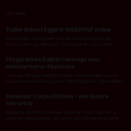
LEES MEER
Trailer Robert Eggers' WERWULF online
Na maanden van teasers en stills is hij er eindelijk: de
eerste trailer van 'Werwulf'. De nieuwe film van Robert
Eggers toont - zoals we van hem kennen - een rauwe en
Door Thomas Vanbrabant
kille stijl vol folklore en mythe. Het topic deze keer is (kon
Fitzgerald en Gallner herenigd voor
het het al raden?)... de weerwolf. Kijk je mee?
monsterhorror Skeletons
Fans van 'Strange Darling' mogen zich verheugen op een
nieuwe samenwerking tussen Willa Fitzgerald, Kyle Gallner
en regisseur J.T. Mollner. Binnenkort zijn ze te zien in
Door Thomas Vanbrabant
'Skeletons', een nieuwe creature feature waarvoor de
Recensie: Corpus Britney - een bizarre
opnames zijn gestart in Australië.
horrortrip
Belgische dichter Dominique de Groen houdt zich niet in
met haar debuutroman. De cover, een digitaal gerenderd en
bizar muterend lichaam tegen een pastelroze- en blauwe
Door Aafke van Pelt
achtergrond, belooft iets kleurrijks maar onheilspellends,