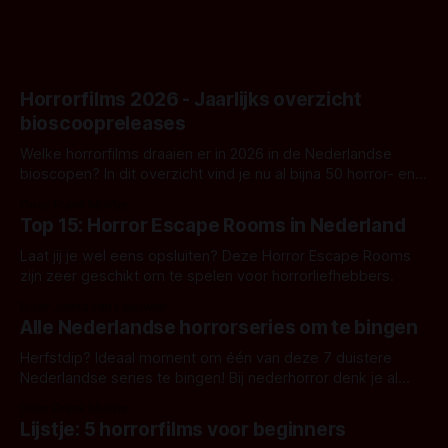
Horrorfilms 2026 - Jaarlijks overzicht
bioscoopreleases
Welke horrorfilms draaien er in 2026 in de Nederlandse
bioscopen? In dit overzicht vind je nu al bijna 50 horror- en
aanverwante films.
Door Frank Mulder
Top 15: Horror Escape Rooms in Nederland
Laat jij je wel eens opsluiten? Deze Horror Escape Rooms
zijn zeer geschikt om te spelen voor horrorliefhebbers.
Door Janita van Leeuwen
Alle Nederlandse horrorseries om te bingen
Herfstdip? Ideaal moment om één van deze 7 duistere
Nederlandse series te bingen! Bij nederhorror denk je al
snel aan horrorfilms, waarschijnlijk specifiek aan De Lift,
Door Frank Mulder
Amsterdamned of The Johnsons. Maar Nederlandse horror
Lijstje: 5 horrorfilms voor beginners
is niet beperkt tot films. Hier een aantal Nederlandse tv-