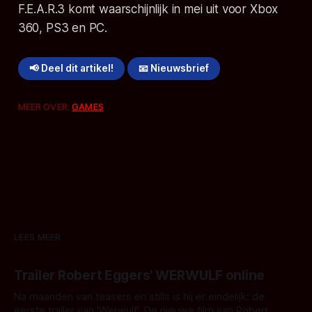
F.E.A.R.3 komt waarschijnlijk in mei uit voor Xbox
360, PS3 en PC.
📢 Deel dit artikel!
📧 Nieuwsbrief
MEER OVER:
GAMES
LEES MEER
Trailer Robert Eggers' WERWULF online
Na maanden van teasers en stills is hij er eindelijk: de
eerste trailer van 'Werwulf'. De nieuwe film van Robert