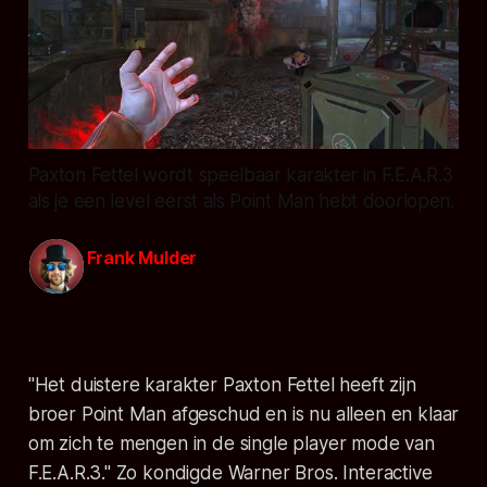
Paxton Fettel wordt speelbaar karakter in F.E.A.R.3
als je een level eerst als Point Man hebt doorlopen.
Frank Mulder
01 mrt. 2011
"Het duistere karakter Paxton Fettel heeft zijn
broer Point Man afgeschud en is nu alleen en klaar
om zich te mengen in de single player mode van
F.E.A.R.3." Zo kondigde Warner Bros. Interactive