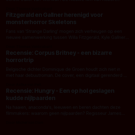
Eggers toont - zoals we van hem kennen - een rauwe en
Door Thomas Vanbrabant
kille stijl vol folklore en mythe. Het topic deze keer is (kon
Fitzgerald en Gallner herenigd voor
het het al raden?)... de weerwolf. Kijk je mee?
monsterhorror Skeletons
Fans van 'Strange Darling' mogen zich verheugen op een
nieuwe samenwerking tussen Willa Fitzgerald, Kyle Gallner
en regisseur J.T. Mollner. Binnenkort zijn ze te zien in
Door Thomas Vanbrabant
'Skeletons', een nieuwe creature feature waarvoor de
Recensie: Corpus Britney - een bizarre
opnames zijn gestart in Australië.
horrortrip
Belgische dichter Dominique de Groen houdt zich niet in
met haar debuutroman. De cover, een digitaal gerenderd en
bizar muterend lichaam tegen een pastelroze- en blauwe
Door Aafke van Pelt
achtergrond, belooft iets kleurrijks maar onheilspellends,
Recensie: Hungry - Een op hol geslagen
iets ongrijpbaars. En dat maakt De Groen met ieder woord
kudde nijlpaarden
waar.
Na haaien, anaconda's, leeuwen en beren dachten deze
filmmakers: waarom geen nijlpaarden? Regisseur James
Nunn doet het gewoon en aan ons om te oordelen of dat
Door Michel van Dam
goed uitpakt met Hungry of niet.