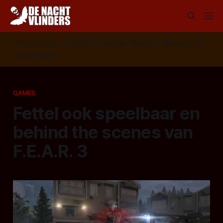
Volg ons op:
📣
RSS
📰
Google News
🦋
Bluesky
✉️
Nieuwsbrief
GAMES
Fettel ook speelbaar en
behind the scenes van
F.E.A.R. 3