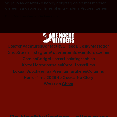
series uit het duistere of horrorgenre. Als
Wil je jouw gruwelijke hobby dolgraag delen met mensen
die een aardappelschilmes al eng vinden? Probeer ze eens
op te warmen met een instapmodel horrorfilm.
Door Marloes Keeris, Gerben Prins
Colofon
Vacatures
Contact
RSS Feed
Bluesky
Mastodon
Shop
Steam
Instagram
Activiteiten
Boeken
Bordspellen
Comics
Gadget
Horrortips
Infographics
Korte Horrorverhalen
Korte Horrorfilms
Lokaal Spookverhaal
Premium artikelen
Columns
Horrorfilms 2026
No Geeks, No Glory
Werkt op
Ghost