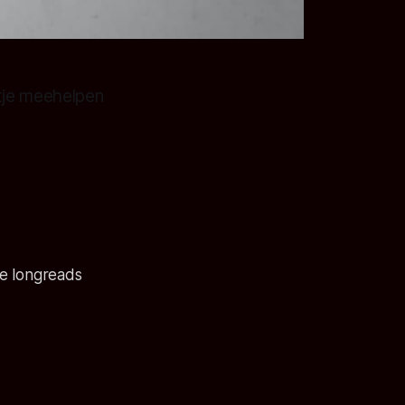
etje meehelpen
nze longreads