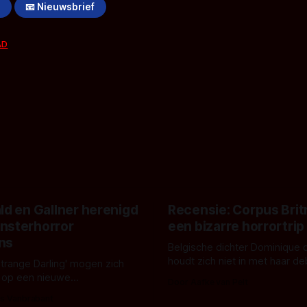
!
📧 Nieuwsbrief
AD
ld en Gallner herenigd
Recensie: Corpus Brit
nsterhorror
een bizarre horrortrip
ns
Belgische dichter Dominique 
houdt zich niet in met haar d
Strange Darling' mogen zich
De cover, een digitaal gerend
 op een nieuwe
Door Aafke van Pelt
bizar muterend lichaam tegen
ng tussen Willa Fitzgerald,
s Vanbrabant
pastelroze- en blauwe achter
r en regisseur J.T. Mollner.