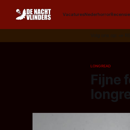
Vacatures
Nederhorror
Recensie
Volg ons op:
📣
R
LONGREAD
Fijne 
longr