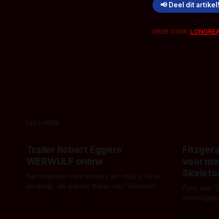
📢 Deel dit artikel
MEER OVER:
LONGRE
LEES MEER
Trailer Robert Eggers'
Fitzgera
WERWULF online
voor mo
Skeleto
Na maanden van teasers en stills is hij er
eindelijk: de eerste trailer van 'Werwulf'.
Fans van '
De nieuwe film van Robert Eggers toont
verheugen
Door Thomas Vanbrabant
- zoals we van hem kennen - een rauwe
samenwerki
Door Thoma
en kille stijl vol folklore en mythe. Het
Kyle Gallne