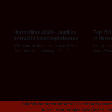
topic deze keer is (kon het het al
Binnenkort 
raden?)... de weerwolf. Kijk je mee?
een nieuwe
de opnames 
Horrorfilms 2026 - Jaarlijks
Top 15:
overzicht bioscoopreleases
in Nede
Welke horrorfilms draaien er in 2026 in
Laat jij je
de Nederlandse bioscopen? In dit
Horror Esc
overzicht vind je nu al bijna 50 horror- en
om te spel
Door Frank Mulder
Door Janita
aanverwante films.
Colofon
Vacatures
Contact
RSS Feed
Bluesky
Mast
Korte Horrorverhalen
Korte Horrorfilms