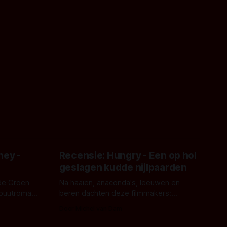
ney -
Recensie: Hungry - Een op hol
geslagen kudde nijlpaarden
de Groen
Na haaien, anaconda's, leeuwen en
ebuutroman.
beren dachten deze filmmakers:
erd en
waarom geen nijlpaarden? Regisseur
Door Michel van Dam
 een
James Nunn doet het gewoon en aan
grond,
ons om te oordelen of dat goed uitpakt