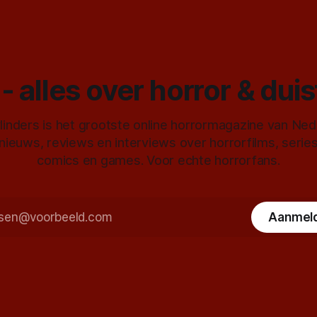
- alles over horror & dui
inders is het grootste online horrormagazine van Ne
 nieuws, reviews en interviews over horrorfilms, serie
comics en games. Voor echte horrorfans.
Aanmel