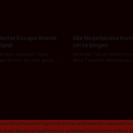
belooft iets kleurrijks maar
zijn ze te zien in 'Skeletons',
onheilspellends, iets ongrijpb
 creature feature waarvoor
maakt De Groen met ieder wo
zijn gestart in Australië.
 Horror Escape Rooms
Alle Nederlandse horr
rland
om te bingen
 wel eens opsluiten? Deze
Herfstdip? Ideaal moment om
ape Rooms zijn zeer geschikt
deze 7 duistere Nederlandse 
en voor horrorliefhebbers.
bingen! Bij nederhorror denk je al snel
 van Leeuwen
Door Frank Mulder
aan horrorfilms, waarschijnlijk
aan De Lift, Amsterdamned o
Johnsons. Maar Nederlandse h
niet beperkt tot films. Hier ee
Nederlandse tv-series uit het 
horrorgenre. Als
odon
Shop
Steam
Instagram
Activiteiten
Boeken
Bordspellen
Com
Lokaal Spookverhaal
Premium artikelen
Columns
Horrorfilms 