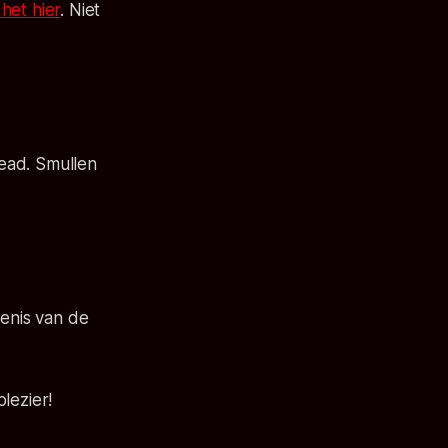
het hier
. Niet
Dead
. Smullen
denis van de
lezier!