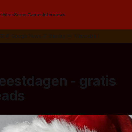
s
Films
Series
Games
Interviews
SS
📰
Google News
🦋
Bluesky
✉️
Nieuwsbrief
feestdagen - gratis
eads