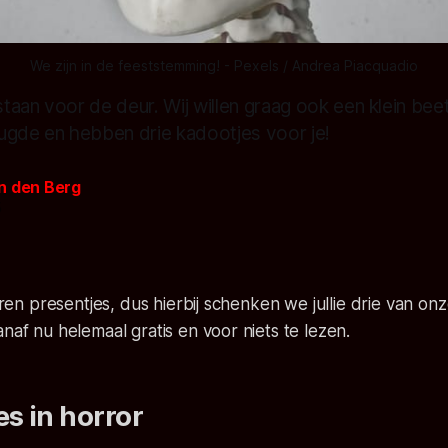
We zijn in de feeststemming! - Pexels / Andrea Piacquadio
taan voor de deur. Wij willen graag ook een klein be
ugde en hebben drie kadootjes voor je!
n den Berg
5
horen presentjes, dus hierbij schenken we jullie drie van o
anaf nu helemaal gratis en voor niets te lezen.
s in horror