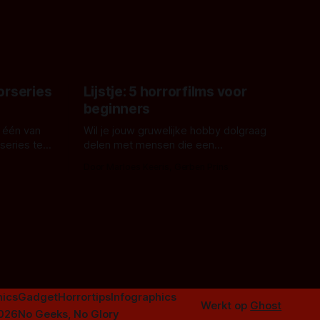
met Hungry of niet.
aars. En dat
ord waar.
orseries
Lijstje: 5 horrorfilms voor
beginners
 één van
Wil je jouw gruwelijke hobby dolgraag
series te
delen met mensen die een
aardappelschilmes al eng vinden?
Door Marloes Keeris, Gerben Prins
 specifiek
Probeer ze eens op te warmen met een
f The
instapmodel horrorfilm.
orror is
n aantal
duistere of
ics
Gadget
Horrortips
Infographics
Werkt op
Ghost
2026
No Geeks, No Glory