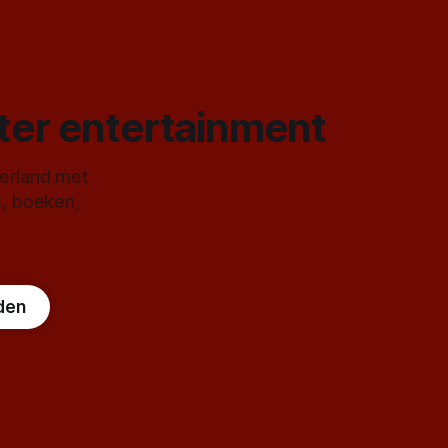
ster entertainment
derland met
s, boeken,
den