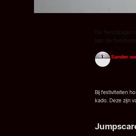
De feestdagen s
aan de feestvre
Sander va
24 dec. 202
Bij festiviteiten 
kado. Deze zijn v
Jumpscare