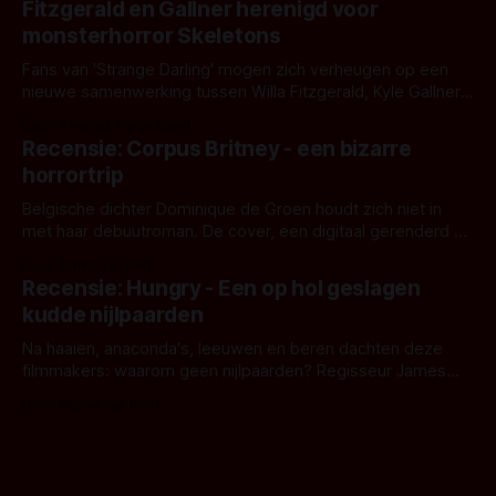
Fitzgerald en Gallner herenigd voor
het het al raden?)... de weerwolf. Kijk je mee?
monsterhorror Skeletons
Fans van 'Strange Darling' mogen zich verheugen op een
nieuwe samenwerking tussen Willa Fitzgerald, Kyle Gallner
en regisseur J.T. Mollner. Binnenkort zijn ze te zien in
Door Thomas Vanbrabant
'Skeletons', een nieuwe creature feature waarvoor de
Recensie: Corpus Britney - een bizarre
opnames zijn gestart in Australië.
horrortrip
Belgische dichter Dominique de Groen houdt zich niet in
met haar debuutroman. De cover, een digitaal gerenderd en
bizar muterend lichaam tegen een pastelroze- en blauwe
Door Aafke van Pelt
achtergrond, belooft iets kleurrijks maar onheilspellends,
Recensie: Hungry - Een op hol geslagen
iets ongrijpbaars. En dat maakt De Groen met ieder woord
kudde nijlpaarden
waar.
Na haaien, anaconda's, leeuwen en beren dachten deze
filmmakers: waarom geen nijlpaarden? Regisseur James
Nunn doet het gewoon en aan ons om te oordelen of dat
Door Michel van Dam
goed uitpakt met Hungry of niet.