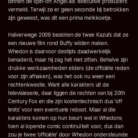
binnen de spin-off Angel als 'executive producers'
vermeld. Terwijl ze er geen seconde bij betrokken
zijn geweest, was dit een prima melkkoetje.
Halverwege 2009 besloten de twee Kazui’s dat ze
een nieuwe film rond Buffy wilden maken.
Whedon is daarvoor destijds daadwerkelijk
benaderd, maar hij zag het niet zitten. Behalve zijn
drukke werkzaamheden elders (de officiële reden
voor zijn afhaken), was het ook nu weer een
rechtenkwestie. Want alle karakters uit de
televisieserie, daar liggen de rechten van bij 20th
Century Fox en die zijn kostentechnisch dus ‘off
limits’ voor een eventuele reboot. Maar al die
karakters komen op hun beurt wel in Whedons
toen al lopende comic continuïteit voor, dus dan
zou je twee 'officiële' door Whedon ondersteunde