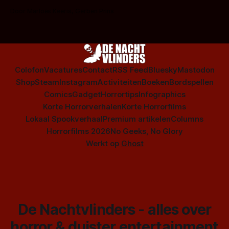
op te warmen met een instapmodel horrorfilm.
Door Marloes Keeris, Gerben Prins
Colofon
Vacatures
Contact
RSS Feed
Bluesky
Mastodon
Shop
Steam
Instagram
Activiteiten
Boeken
Bordspellen
Comics
Gadget
Horrortips
Infographics
Korte Horrorverhalen
Korte Horrorfilms
Lokaal Spookverhaal
Premium artikelen
Columns
Horrorfilms 2026
No Geeks, No Glory
Werkt op
Ghost
De Nachtvlinders - alles over
horror & duister entertainment