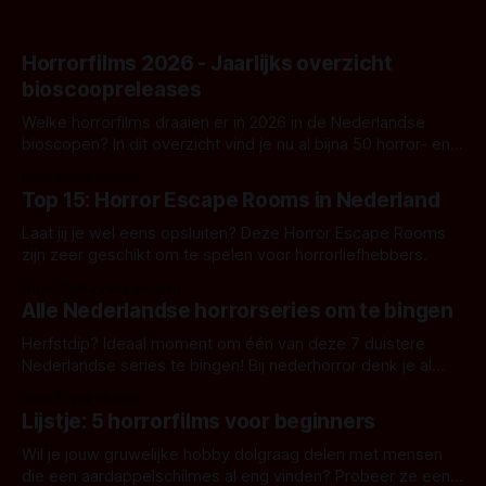
Horrorfilms 2026 - Jaarlijks overzicht
bioscoopreleases
Welke horrorfilms draaien er in 2026 in de Nederlandse
bioscopen? In dit overzicht vind je nu al bijna 50 horror- en
aanverwante films.
Door Frank Mulder
Top 15: Horror Escape Rooms in Nederland
Laat jij je wel eens opsluiten? Deze Horror Escape Rooms
zijn zeer geschikt om te spelen voor horrorliefhebbers.
Door Janita van Leeuwen
Alle Nederlandse horrorseries om te bingen
Herfstdip? Ideaal moment om één van deze 7 duistere
Nederlandse series te bingen! Bij nederhorror denk je al
snel aan horrorfilms, waarschijnlijk specifiek aan De Lift,
Door Frank Mulder
Amsterdamned of The Johnsons. Maar Nederlandse horror
Lijstje: 5 horrorfilms voor beginners
is niet beperkt tot films. Hier een aantal Nederlandse tv-
series uit het duistere of horrorgenre. Als
Wil je jouw gruwelijke hobby dolgraag delen met mensen
die een aardappelschilmes al eng vinden? Probeer ze eens