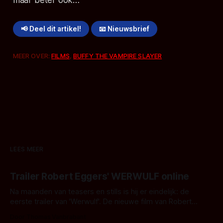
📢 Deel dit artikel!
📧 Nieuwsbrief
MEER OVER:
FILMS
,
BUFFY THE VAMPIRE SLAYER
LEES MEER
Trailer Robert Eggers' WERWULF online
Na maanden van teasers en stills is hij er eindelijk: de
eerste trailer van 'Werwulf'. De nieuwe film van Robert
Eggers toont - zoals we van hem kennen - een rauwe en
Door Thomas Vanbrabant
kille stijl vol folklore en mythe. Het topic deze keer is (kon