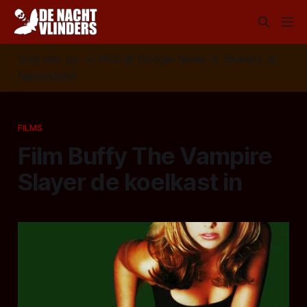
Volg ons op:
📣
RSS
📰
Google News
🦋
Bluesky
✉️
Nieuwsbrief
FILMS
Film Buffy The Vampire
Slayer de koelkast in