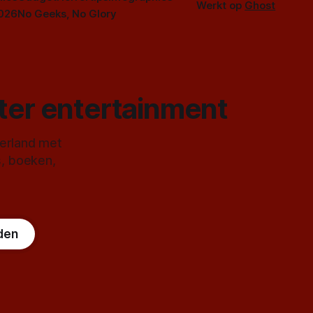
Werkt op
Ghost
2026
No Geeks, No Glory
ster entertainment
derland met
s, boeken,
den