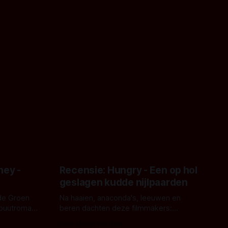
ney -
Recensie: Hungry - Een op hol
geslagen kudde nijlpaarden
de Groen
Na haaien, anaconda's, leeuwen en
ebuutroman.
beren dachten deze filmmakers:
erd en
waarom geen nijlpaarden? Regisseur
Door Michel van Dam