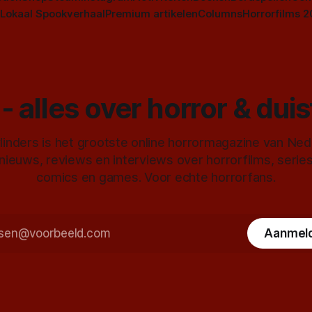
Lokaal Spookverhaal
Premium artikelen
Columns
Horrorfilms 
- alles over horror & dui
inders is het grootste online horrormagazine van Ne
 nieuws, reviews en interviews over horrorfilms, serie
comics en games. Voor echte horrorfans.
Aanmel