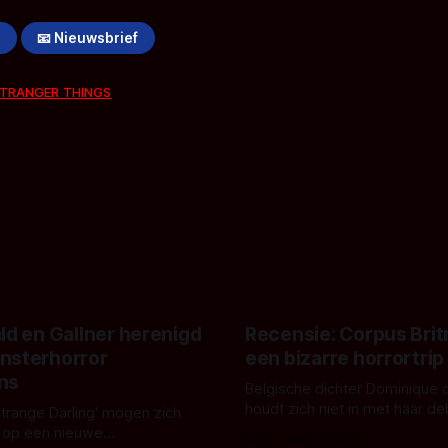
!
📧 Nieuwsbrief
TRANGER THINGS
ld en Gallner herenigd
Recensie: Corpus Brit
nsterhorror
een bizarre horrortrip
ns
Belgische dichter Dominique 
houdt zich niet in met haar d
Strange Darling' mogen zich
De cover, een digitaal gerend
 op een nieuwe
Door Aafke van Pelt