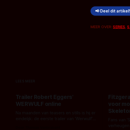
📢 Deel dit artikel
MEER OVER:
SERIES
,
S
LEES MEER
Trailer Robert Eggers'
Fitzgera
WERWULF online
voor mo
Skeleto
Na maanden van teasers en stills is hij er
eindelijk: de eerste trailer van 'Werwulf'.
Fans van '
De nieuwe film van Robert Eggers toont
verheugen
Door Thomas Vanbrabant