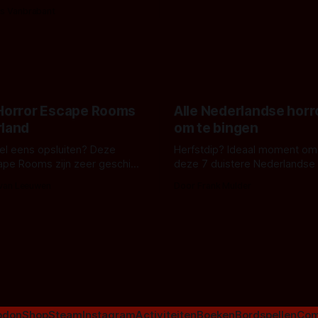
bizar muterend lichaam tegen
ng tussen Willa Fitzgerald,
s Vanbrabant
pastelroze- en blauwe achter
r en regisseur J.T. Mollner.
belooft iets kleurrijks maar
zijn ze te zien in 'Skeletons',
onheilspellends, iets ongrijpb
 creature feature waarvoor
maakt De Groen met ieder wo
zijn gestart in Australië.
 Horror Escape Rooms
Alle Nederlandse horr
rland
om te bingen
 wel eens opsluiten? Deze
Herfstdip? Ideaal moment om
ape Rooms zijn zeer geschikt
deze 7 duistere Nederlandse 
en voor horrorliefhebbers.
bingen! Bij nederhorror denk je al snel
 van Leeuwen
Door Frank Mulder
aan horrorfilms, waarschijnlijk
aan De Lift, Amsterdamned o
Johnsons. Maar Nederlandse h
niet beperkt tot films. Hier ee
Nederlandse tv-series uit het 
horrorgenre. Als
odon
Shop
Steam
Instagram
Activiteiten
Boeken
Bordspellen
Com