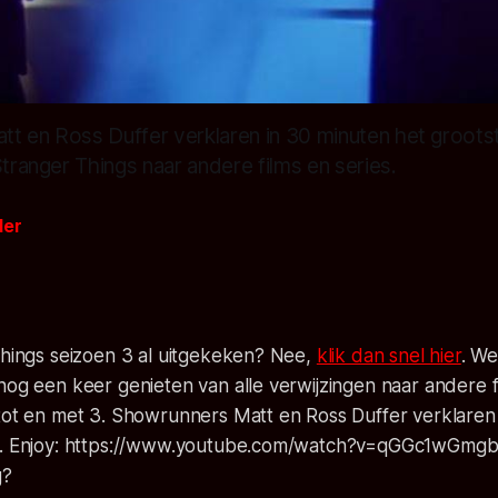
t en Ross Duffer verklaren in 30 minuten het groots
Stranger Things naar andere films en series.
der
Things seizoen 3 al uitgekeken? Nee,
klik dan snel hier
. We
nog een keer genieten van alle verwijzingen naar andere f
 tot en met 3. Showrunners Matt en Ross Duffer verklaren
l. Enjoy: https://www.youtube.com/watch?v=qGGc1wGmgbM
g?