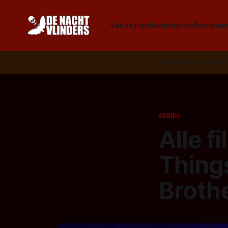
Vacatures
Nederhorror
Recensie
Volg ons op:
📣
R
SERIES
Alle f
Things
Broth