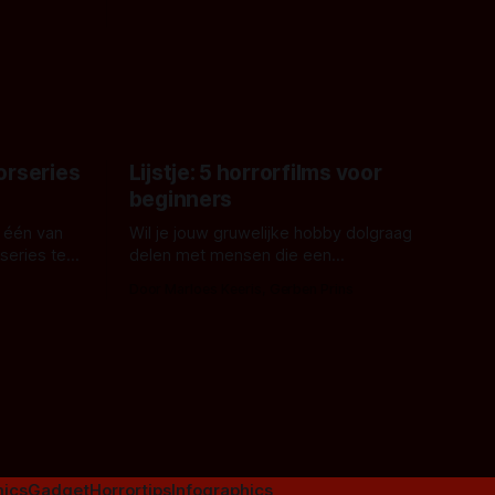
 een
James Nunn doet het gewoon en aan
grond,
ons om te oordelen of dat goed uitpakt
met Hungry of niet.
aars. En dat
ord waar.
orseries
Lijstje: 5 horrorfilms voor
beginners
 één van
Wil je jouw gruwelijke hobby dolgraag
series te
delen met mensen die een
aardappelschilmes al eng vinden?
Door Marloes Keeris, Gerben Prins
 specifiek
Probeer ze eens op te warmen met een
f The
instapmodel horrorfilm.
orror is
n aantal
duistere of
ics
Gadget
Horrortips
Infographics