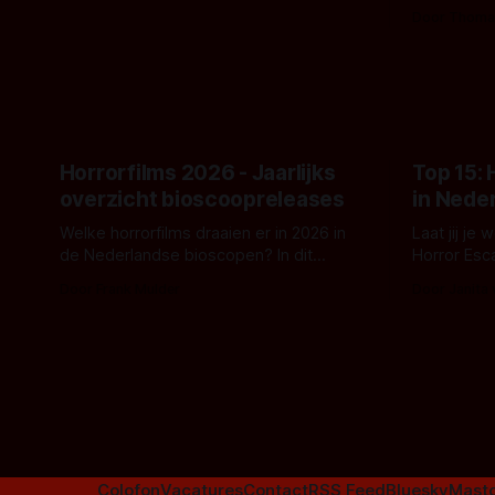
- zoals we van hem kennen - een rauwe
samenwerki
Door Thoma
en kille stijl vol folklore en mythe. Het
Kyle Gallne
topic deze keer is (kon het het al
Binnenkort 
raden?)... de weerwolf. Kijk je mee?
een nieuwe
de opnames 
Horrorfilms 2026 - Jaarlijks
Top 15:
overzicht bioscoopreleases
in Nede
Welke horrorfilms draaien er in 2026 in
Laat jij je
de Nederlandse bioscopen? In dit
Horror Esc
overzicht vind je nu al bijna 50 horror- en
om te spel
Door Frank Mulder
Door Janita
aanverwante films.
Colofon
Vacatures
Contact
RSS Feed
Bluesky
Mast