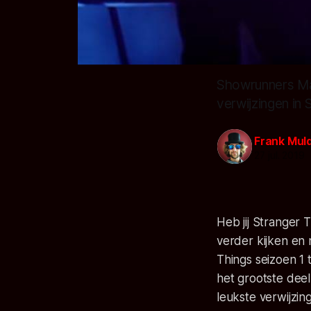
Showrunners Mat
verwijzingen in 
Frank Mul
27 jul. 2019
Heb jij Stranger 
verder kijken en 
Things seizoen 1
het grootste dee
leukste verwijzin