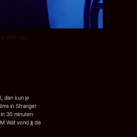
te deel van
l, dan kun je
ilms in Stranger
 in 30 minuten
 Wat vond jij de