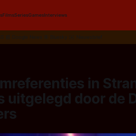
s
Films
Series
Games
Interviews
SS
📰
Google News
🦋
Bluesky
✉️
Nieuwsbrief
ilmreferenties in Stra
 uitgelegd door de D
ers