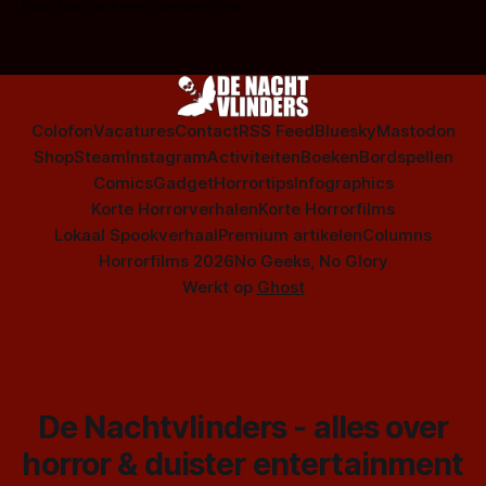
Door Marloes Keeris, Gerben Prins
Colofon
Vacatures
Contact
RSS Feed
Bluesky
Mastodon
Shop
Steam
Instagram
Activiteiten
Boeken
Bordspellen
Comics
Gadget
Horrortips
Infographics
Korte Horrorverhalen
Korte Horrorfilms
Lokaal Spookverhaal
Premium artikelen
Columns
Horrorfilms 2026
No Geeks, No Glory
Werkt op
Ghost
De Nachtvlinders - alles over
horror & duister entertainment