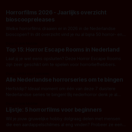
Horrorfilms 2026 - Jaarlijks overzicht
bioscoopreleases
Welke horrorfilms draaien er in 2026 in de Nederlandse
bioscopen? In dit overzicht vind je nu al bijna 50 horror- en
aanverwante films.
Door Frank Mulder
Top 15: Horror Escape Rooms in Nederland
Laat jij je wel eens opsluiten? Deze Horror Escape Rooms
zijn zeer geschikt om te spelen voor horrorliefhebbers.
Door Janita van Leeuwen
Alle Nederlandse horrorseries om te bingen
Herfstdip? Ideaal moment om één van deze 7 duistere
Nederlandse series te bingen! Bij nederhorror denk je al
snel aan horrorfilms, waarschijnlijk specifiek aan De Lift,
Door Frank Mulder
Amsterdamned of The Johnsons. Maar Nederlandse horror
Lijstje: 5 horrorfilms voor beginners
is niet beperkt tot films. Hier een aantal Nederlandse tv-
series uit het duistere of horrorgenre. Als
Wil je jouw gruwelijke hobby dolgraag delen met mensen
die een aardappelschilmes al eng vinden? Probeer ze eens
op te warmen met een instapmodel horrorfilm.