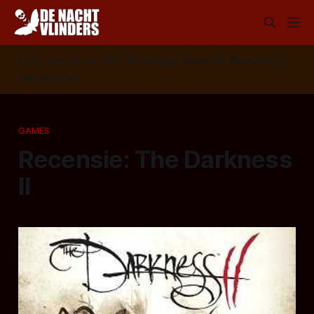
Volg ons op:
📣
RSS
📰
Google News
🦋
Bluesky
✉️
Nieuwsbrief
GAMES
Recensie: The Darkness
II