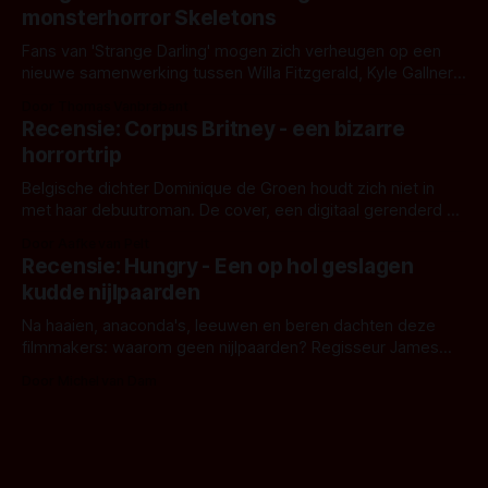
het het al raden?)... de weerwolf. Kijk je mee?
monsterhorror Skeletons
Fans van 'Strange Darling' mogen zich verheugen op een
nieuwe samenwerking tussen Willa Fitzgerald, Kyle Gallner
en regisseur J.T. Mollner. Binnenkort zijn ze te zien in
Door Thomas Vanbrabant
'Skeletons', een nieuwe creature feature waarvoor de
Recensie: Corpus Britney - een bizarre
opnames zijn gestart in Australië.
horrortrip
Belgische dichter Dominique de Groen houdt zich niet in
met haar debuutroman. De cover, een digitaal gerenderd en
bizar muterend lichaam tegen een pastelroze- en blauwe
Door Aafke van Pelt
achtergrond, belooft iets kleurrijks maar onheilspellends,
Recensie: Hungry - Een op hol geslagen
iets ongrijpbaars. En dat maakt De Groen met ieder woord
kudde nijlpaarden
waar.
Na haaien, anaconda's, leeuwen en beren dachten deze
filmmakers: waarom geen nijlpaarden? Regisseur James
Nunn doet het gewoon en aan ons om te oordelen of dat
Door Michel van Dam
goed uitpakt met Hungry of niet.