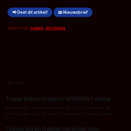
📢 Deel dit artikel!
📧 Nieuwsbrief
MEER OVER:
GAMES
,
RECENSIES
LEES MEER
Trailer Robert Eggers' WERWULF online
Na maanden van teasers en stills is hij er eindelijk: de
eerste trailer van 'Werwulf'. De nieuwe film van Robert
Eggers toont - zoals we van hem kennen - een rauwe en
Door Thomas Vanbrabant
kille stijl vol folklore en mythe. Het topic deze keer is (kon
Fitzgerald en Gallner herenigd voor