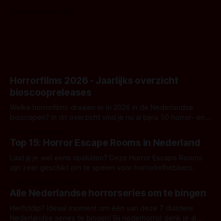
Nunn doet het gewoon en aan ons om te oordelen of dat
Door Michel van Dam
goed uitpakt met Hungry of niet.
Horrorfilms 2026 - Jaarlijks overzicht
bioscoopreleases
Welke horrorfilms draaien er in 2026 in de Nederlandse
bioscopen? In dit overzicht vind je nu al bijna 50 horror- en
aanverwante films.
Door Frank Mulder
Top 15: Horror Escape Rooms in Nederland
Laat jij je wel eens opsluiten? Deze Horror Escape Rooms
zijn zeer geschikt om te spelen voor horrorliefhebbers.
Door Janita van Leeuwen
Alle Nederlandse horrorseries om te bingen
Herfstdip? Ideaal moment om één van deze 7 duistere
Nederlandse series te bingen! Bij nederhorror denk je al