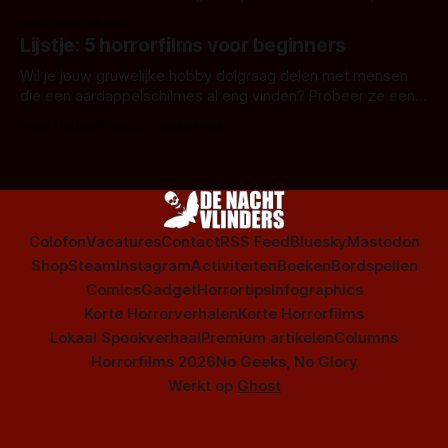
snel aan horrorfilms, waarschijnlijk specifiek aan De Lift,
Door Frank Mulder
Amsterdamned of The Johnsons. Maar Nederlandse horror
Lijstje: 5 horrorfilms voor beginners
is niet beperkt tot films. Hier een aantal Nederlandse tv-
series uit het duistere of horrorgenre. Als
Wil je jouw gruwelijke hobby dolgraag delen met mensen
die een aardappelschilmes al eng vinden? Probeer ze eens
op te warmen met een instapmodel horrorfilm.
Door Marloes Keeris, Gerben Prins
Colofon
Vacatures
Contact
RSS Feed
Bluesky
Mastodon
Shop
Steam
Instagram
Activiteiten
Boeken
Bordspellen
Comics
Gadget
Horrortips
Infographics
Korte Horrorverhalen
Korte Horrorfilms
Lokaal Spookverhaal
Premium artikelen
Columns
Horrorfilms 2026
No Geeks, No Glory
Werkt op
Ghost