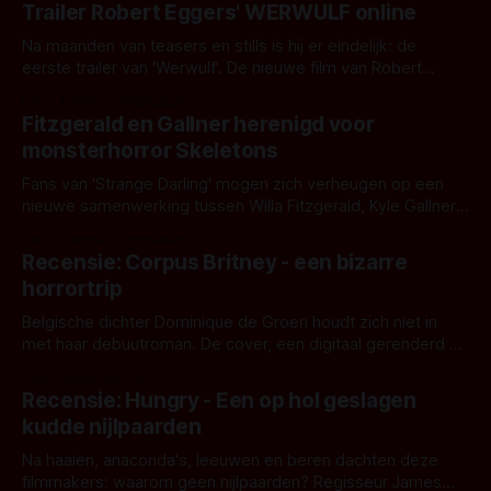
Trailer Robert Eggers' WERWULF online
Na maanden van teasers en stills is hij er eindelijk: de
eerste trailer van 'Werwulf'. De nieuwe film van Robert
Eggers toont - zoals we van hem kennen - een rauwe en
Door Thomas Vanbrabant
kille stijl vol folklore en mythe. Het topic deze keer is (kon
Fitzgerald en Gallner herenigd voor
het het al raden?)... de weerwolf. Kijk je mee?
monsterhorror Skeletons
Fans van 'Strange Darling' mogen zich verheugen op een
nieuwe samenwerking tussen Willa Fitzgerald, Kyle Gallner
en regisseur J.T. Mollner. Binnenkort zijn ze te zien in
Door Thomas Vanbrabant
'Skeletons', een nieuwe creature feature waarvoor de
Recensie: Corpus Britney - een bizarre
opnames zijn gestart in Australië.
horrortrip
Belgische dichter Dominique de Groen houdt zich niet in
met haar debuutroman. De cover, een digitaal gerenderd en
bizar muterend lichaam tegen een pastelroze- en blauwe
Door Aafke van Pelt
achtergrond, belooft iets kleurrijks maar onheilspellends,
Recensie: Hungry - Een op hol geslagen
iets ongrijpbaars. En dat maakt De Groen met ieder woord
kudde nijlpaarden
waar.
Na haaien, anaconda's, leeuwen en beren dachten deze
filmmakers: waarom geen nijlpaarden? Regisseur James