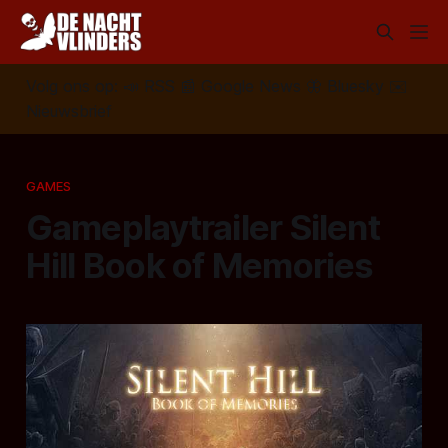
Volg ons op:
📣
RSS
📰
Google News
🦋
Bluesky
✉️
Nieuwsbrief
GAMES
Gameplaytrailer Silent
Hill Book of Memories