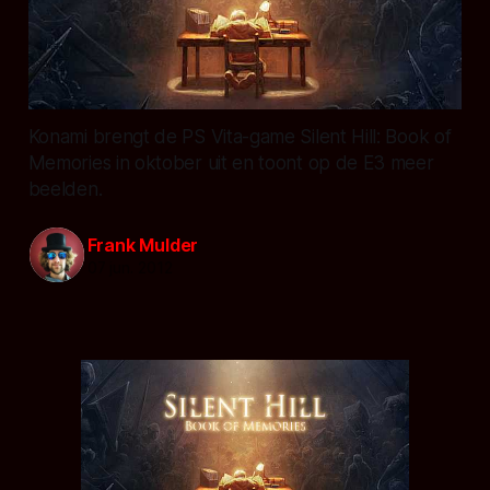
Konami brengt de PS Vita-game Silent Hill: Book of
Memories in oktober uit en toont op de E3 meer
beelden.
Frank Mulder
07 jun. 2012