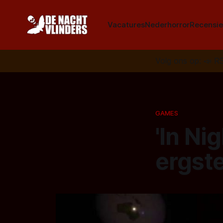
Vacatures
Nederhorror
Recensie
Volg ons op:
📣
R
GAMES
'In Ni
ergst