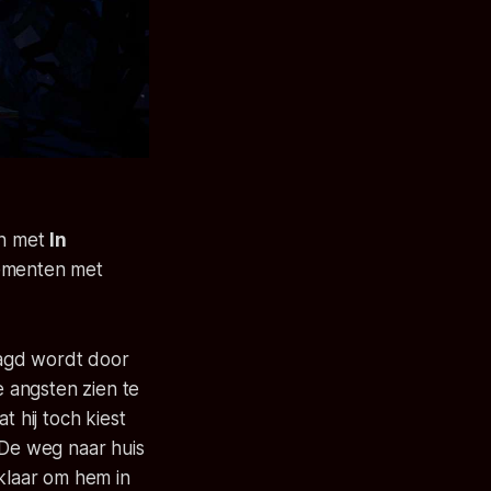
jn met
In
lementen met
laagd wordt door
e angsten zien te
at hij toch kiest
 De weg naar huis
 klaar om hem in