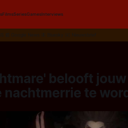
s
Films
Series
Games
Interviews
SS
📰
Google News
🦋
Bluesky
✉️
Nieuwsbrief
ghtmare' belooft jouw
e nachtmerrie te wor