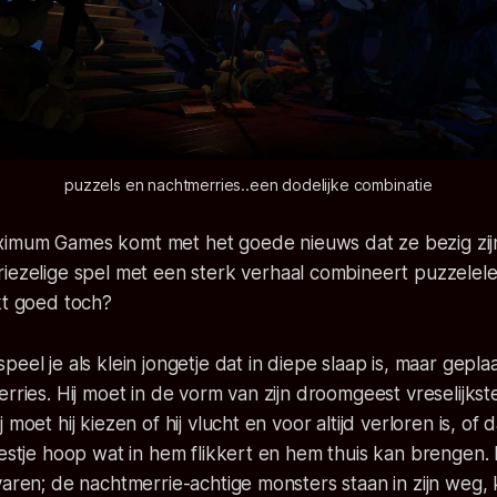
puzzels en nachtmerries..een dodelijke combinatie
ximum Games
komt met het goede nieuws dat ze bezig zi
 griezelige spel met een sterk verhaal combineert puzzele
kt goed toch?
speel je als klein jongetje dat in diepe slaap is, maar gep
erries. Hij moet in de vorm van zijn droomgeest vreselijkst
moet hij kiezen of hij vlucht en voor altijd verloren is, of d
restje hoop wat in hem flikkert en hem thuis kan brengen.
varen; de nachtmerrie-achtige monsters staan in zijn weg,