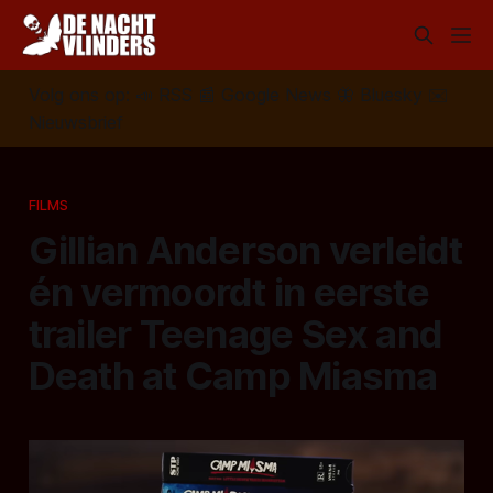
Volg ons op:
📣
RSS
📰
Google News
🦋
Bluesky
✉️
Nieuwsbrief
FILMS
Gillian Anderson verleidt
én vermoordt in eerste
trailer Teenage Sex and
Death at Camp Miasma