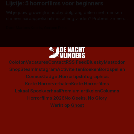
Amsterdamned of The Johnsons. Maar Nederlandse horror
Lijstje: 5 horrorfilms voor beginners
is niet beperkt tot films. Hier een aantal Nederlandse tv-
series uit het duistere of horrorgenre. Als
Wil je jouw gruwelijke hobby dolgraag delen met mensen
die een aardappelschilmes al eng vinden? Probeer ze eens
op te warmen met een instapmodel horrorfilm.
Door Marloes Keeris, Gerben Prins
Colofon
Vacatures
Contact
RSS Feed
Bluesky
Mastodon
Shop
Steam
Instagram
Activiteiten
Boeken
Bordspellen
Comics
Gadget
Horrortips
Infographics
Korte Horrorverhalen
Korte Horrorfilms
Lokaal Spookverhaal
Premium artikelen
Columns
Horrorfilms 2026
No Geeks, No Glory
Werkt op
Ghost