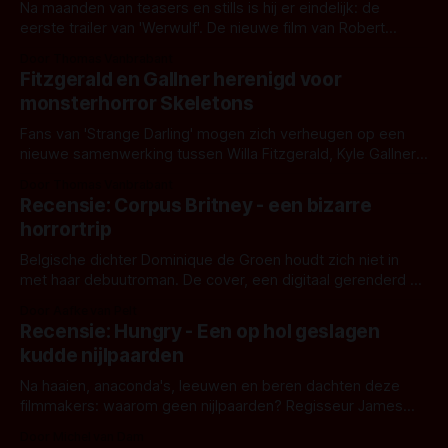
Na maanden van teasers en stills is hij er eindelijk: de
eerste trailer van 'Werwulf'. De nieuwe film van Robert
Eggers toont - zoals we van hem kennen - een rauwe en
Door Thomas Vanbrabant
kille stijl vol folklore en mythe. Het topic deze keer is (kon
Fitzgerald en Gallner herenigd voor
het het al raden?)... de weerwolf. Kijk je mee?
monsterhorror Skeletons
Fans van 'Strange Darling' mogen zich verheugen op een
nieuwe samenwerking tussen Willa Fitzgerald, Kyle Gallner
en regisseur J.T. Mollner. Binnenkort zijn ze te zien in
Door Thomas Vanbrabant
'Skeletons', een nieuwe creature feature waarvoor de
Recensie: Corpus Britney - een bizarre
opnames zijn gestart in Australië.
horrortrip
Belgische dichter Dominique de Groen houdt zich niet in
met haar debuutroman. De cover, een digitaal gerenderd en
bizar muterend lichaam tegen een pastelroze- en blauwe
Door Aafke van Pelt
achtergrond, belooft iets kleurrijks maar onheilspellends,
Recensie: Hungry - Een op hol geslagen
iets ongrijpbaars. En dat maakt De Groen met ieder woord
kudde nijlpaarden
waar.
Na haaien, anaconda's, leeuwen en beren dachten deze
filmmakers: waarom geen nijlpaarden? Regisseur James
Nunn doet het gewoon en aan ons om te oordelen of dat
Door Michel van Dam
goed uitpakt met Hungry of niet.