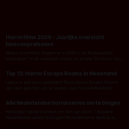
Horrorfilms 2026 - Jaarlijks overzicht
bioscoopreleases
Welke horrorfilms draaien er in 2026 in de Nederlandse
bioscopen? In dit overzicht vind je nu al bijna 50 horror- en
aanverwante films.
Door Frank Mulder
Top 15: Horror Escape Rooms in Nederland
Laat jij je wel eens opsluiten? Deze Horror Escape Rooms
zijn zeer geschikt om te spelen voor horrorliefhebbers.
Door Janita van Leeuwen
Alle Nederlandse horrorseries om te bingen
Herfstdip? Ideaal moment om één van deze 7 duistere
Nederlandse series te bingen! Bij nederhorror denk je al
snel aan horrorfilms, waarschijnlijk specifiek aan De Lift,
Door Frank Mulder