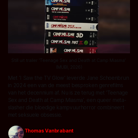
Still uit trailer 'Teenage Sex and Death at Camp Miasma' 
(MUBI, 2026)
Met 'I Saw the TV Glow' leverde Jane Schoenbrun
in 2024 een van de meest besproken genrefilms
van het decennium af. Nu is ze terug met 'Teenage
Sex and Death at Camp Miasma', een queer meta-
slasher die bloedige kampvuurhorror combineert
met seksuele obsessie.
Thomas Vanbrabant
03 jun. 2026