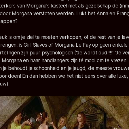
kerkers van Morgana's kasteel met als gezelschap de (inm
 door Morgana verstoten werden. Lukt het Anna en Franç
nappen?
euk is om je ziel te moeten verkopen, of de rest van je le
rengen, is Girl Slaves of Morgana Le Fay op geen enkele 
telingen zijn puur psychologisch ("Je wordt oud!!!!" "Je verl
n Morgana en haar handlangers zijn té mooi om te vrezen.
 en je behoudt je schoonheid en je jeugd, de meeste vrou
oor doen! En dan hebben we het niet eens over alle luxe, w
uw).