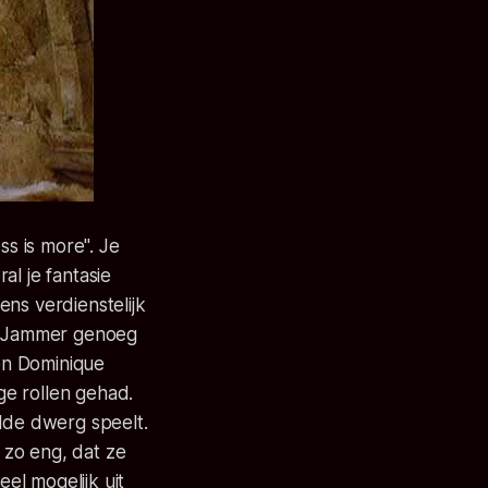
ss is more". Je
al je fantasie
ns verdienstelijk
t. Jammer genoeg
een Dominique
ge rollen gehad.
elde dwerg speelt.
 zo eng, dat ze
el mogelijk uit