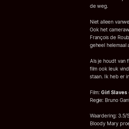
de weg.
Niet alleen vanwe
Ook het camerawe
François de Roub
geheel helemaal a
Als je houdt van 
film ook leuk vin
staan. Ik heb er 
Film:
Girl Slaves
Regie:
Bruno Gant
Waardering:
3.5
/
Bloody Mary proef