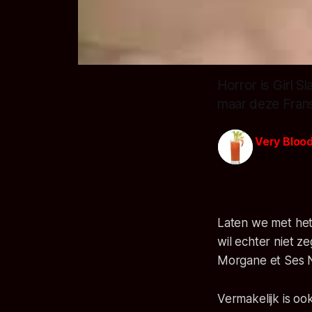
Horror is Girl S
maar deze Franse
Very Bloo
23 jun. 2011
Laten we met het 
wil echter niet z
Morgane et Ses N
Vermakelijk is ook