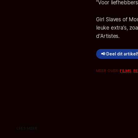
"
Voor liefhebbers 
Girl Slaves of M
leuke extra's, zo
d'Artistes.
📢 Deel dit artikel
MEER OVER:
FILMS
,
R
LEES MEER