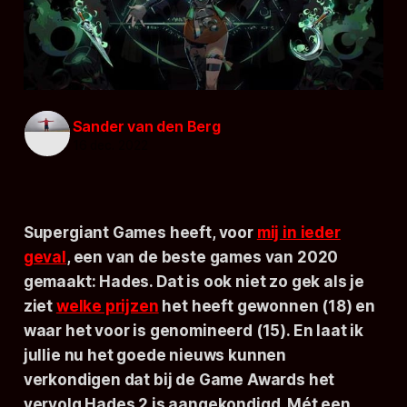
Sander van den Berg
16 dec. 2022
Supergiant Games heeft, voor
mij in ieder
geval
, een van de beste games van 2020
gemaakt: Hades. Dat is ook niet zo gek als je
ziet
welke prijzen
het heeft gewonnen (18) en
waar het voor is genomineerd (15). En laat ik
jullie nu het goede nieuws kunnen
verkondigen dat bij de Game Awards het
vervolg
Hades 2
is aangekondigd. Mét een