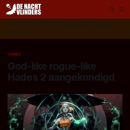
Volg ons op:
📣
RSS
📰
Google News
🦋
Bluesky
✉️
Nieuwsbrief
GAMES
God-like rogue-like
Hades 2 aangekondigd