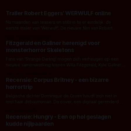
Trailer Robert Eggers' WERWULF online
Na maanden van teasers en stills is hij er eindelijk: de
eerste trailer van 'Werwulf'. De nieuwe film van Robert
Eggers toont - zoals we van hem kennen - een rauwe en
Door Thomas Vanbrabant
kille stijl vol folklore en mythe. Het topic deze keer is (kon
Fitzgerald en Gallner herenigd voor
het het al raden?)... de weerwolf. Kijk je mee?
monsterhorror Skeletons
Fans van 'Strange Darling' mogen zich verheugen op een
nieuwe samenwerking tussen Willa Fitzgerald, Kyle Gallner
en regisseur J.T. Mollner. Binnenkort zijn ze te zien in
Door Thomas Vanbrabant
'Skeletons', een nieuwe creature feature waarvoor de
Recensie: Corpus Britney - een bizarre
opnames zijn gestart in Australië.
horrortrip
Belgische dichter Dominique de Groen houdt zich niet in
met haar debuutroman. De cover, een digitaal gerenderd en
bizar muterend lichaam tegen een pastelroze- en blauwe
Door Aafke van Pelt
achtergrond, belooft iets kleurrijks maar onheilspellends,
Recensie: Hungry - Een op hol geslagen
iets ongrijpbaars. En dat maakt De Groen met ieder woord
kudde nijlpaarden
waar.