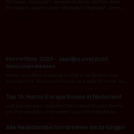
Na haaien, anaconda's, leeuwen en beren dachten deze
filmmakers: waarom geen nijlpaarden? Regisseur James
Nunn doet het gewoon en aan ons om te oordelen of dat
Door Michel van Dam
goed uitpakt met Hungry of niet.
Horrorfilms 2026 - Jaarlijks overzicht
bioscoopreleases
Welke horrorfilms draaien er in 2026 in de Nederlandse
bioscopen? In dit overzicht vind je nu al bijna 50 horror- en
aanverwante films.
Door Frank Mulder
Top 15: Horror Escape Rooms in Nederland
Laat jij je wel eens opsluiten? Deze Horror Escape Rooms
zijn zeer geschikt om te spelen voor horrorliefhebbers.
Door Janita van Leeuwen
Alle Nederlandse horrorseries om te bingen