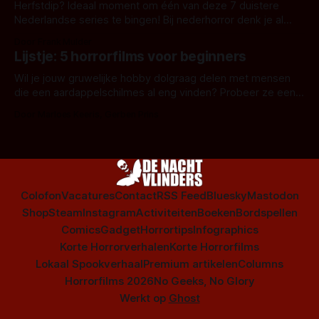
Herfstdip? Ideaal moment om één van deze 7 duistere
Nederlandse series te bingen! Bij nederhorror denk je al
snel aan horrorfilms, waarschijnlijk specifiek aan De Lift,
Door Frank Mulder
Amsterdamned of The Johnsons. Maar Nederlandse horror
Lijstje: 5 horrorfilms voor beginners
is niet beperkt tot films. Hier een aantal Nederlandse tv-
series uit het duistere of horrorgenre. Als
Wil je jouw gruwelijke hobby dolgraag delen met mensen
die een aardappelschilmes al eng vinden? Probeer ze eens
op te warmen met een instapmodel horrorfilm.
Door Marloes Keeris, Gerben Prins
Colofon
Vacatures
Contact
RSS Feed
Bluesky
Mastodon
Shop
Steam
Instagram
Activiteiten
Boeken
Bordspellen
Comics
Gadget
Horrortips
Infographics
Korte Horrorverhalen
Korte Horrorfilms
Lokaal Spookverhaal
Premium artikelen
Columns
Horrorfilms 2026
No Geeks, No Glory
Werkt op
Ghost