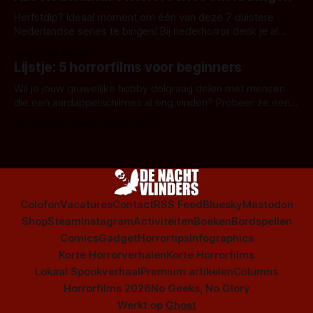
Herfstdip? Ideaal moment om één van deze 7 duistere
Nederlandse series te bingen! Bij nederhorror denk je al
snel aan horrorfilms, waarschijnlijk specifiek aan De Lift,
Door Frank Mulder
Amsterdamned of The Johnsons. Maar Nederlandse horror
Lijstje: 5 horrorfilms voor beginners
is niet beperkt tot films. Hier een aantal Nederlandse tv-
series uit het duistere of horrorgenre. Als
Wil je jouw gruwelijke hobby dolgraag delen met mensen
die een aardappelschilmes al eng vinden? Probeer ze eens
op te warmen met een instapmodel horrorfilm.
Door Marloes Keeris, Gerben Prins
Colofon
Vacatures
Contact
RSS Feed
Bluesky
Mastodon
Shop
Steam
Instagram
Activiteiten
Boeken
Bordspellen
Comics
Gadget
Horrortips
Infographics
Korte Horrorverhalen
Korte Horrorfilms
Lokaal Spookverhaal
Premium artikelen
Columns
Horrorfilms 2026
No Geeks, No Glory
Werkt op
Ghost