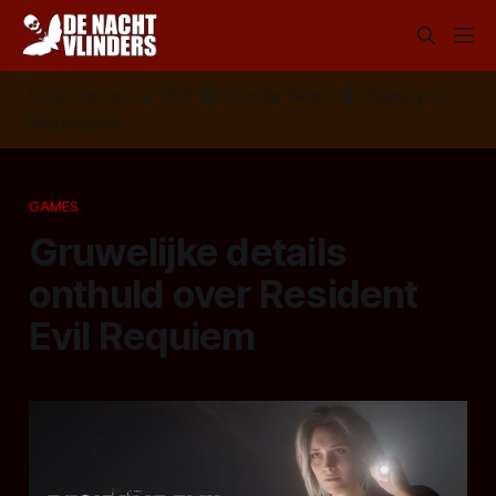
Volg ons op:
📣
RSS
📰
Google News
🦋
Bluesky
✉️
Nieuwsbrief
GAMES
Gruwelijke details
onthuld over Resident
Evil Requiem