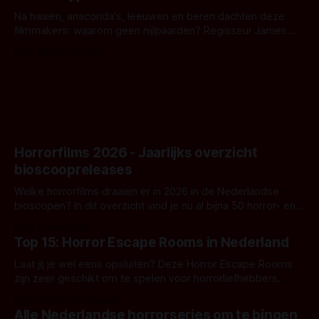
Na haaien, anaconda's, leeuwen en beren dachten deze
filmmakers: waarom geen nijlpaarden? Regisseur James
Nunn doet het gewoon en aan ons om te oordelen of dat
Door Michel van Dam
goed uitpakt met Hungry of niet.
Horrorfilms 2026 - Jaarlijks overzicht
bioscoopreleases
Welke horrorfilms draaien er in 2026 in de Nederlandse
bioscopen? In dit overzicht vind je nu al bijna 50 horror- en
aanverwante films.
Door Frank Mulder
Top 15: Horror Escape Rooms in Nederland
Laat jij je wel eens opsluiten? Deze Horror Escape Rooms
zijn zeer geschikt om te spelen voor horrorliefhebbers.
Door Janita van Leeuwen
Alle Nederlandse horrorseries om te bingen