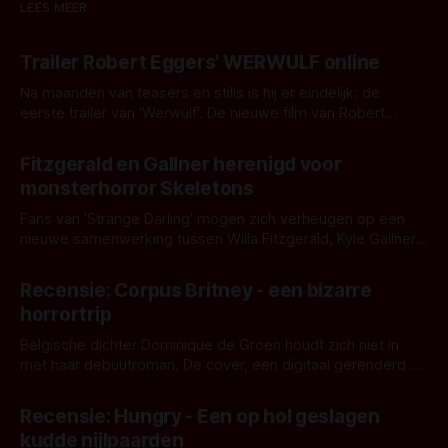
LEES MEER
Trailer Robert Eggers' WERWULF online
Na maanden van teasers en stills is hij er eindelijk: de
eerste trailer van 'Werwulf'. De nieuwe film van Robert
Eggers toont - zoals we van hem kennen - een rauwe en
Door Thomas Vanbrabant
kille stijl vol folklore en mythe. Het topic deze keer is (kon
Fitzgerald en Gallner herenigd voor
het het al raden?)... de weerwolf. Kijk je mee?
monsterhorror Skeletons
Fans van 'Strange Darling' mogen zich verheugen op een
nieuwe samenwerking tussen Willa Fitzgerald, Kyle Gallner
en regisseur J.T. Mollner. Binnenkort zijn ze te zien in
Door Thomas Vanbrabant
'Skeletons', een nieuwe creature feature waarvoor de
Recensie: Corpus Britney - een bizarre
opnames zijn gestart in Australië.
horrortrip
Belgische dichter Dominique de Groen houdt zich niet in
met haar debuutroman. De cover, een digitaal gerenderd en
bizar muterend lichaam tegen een pastelroze- en blauwe
Door Aafke van Pelt
achtergrond, belooft iets kleurrijks maar onheilspellends,
Recensie: Hungry - Een op hol geslagen
iets ongrijpbaars. En dat maakt De Groen met ieder woord
kudde nijlpaarden
waar.