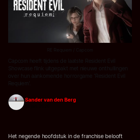
RE Requiem / Capcom
Capcom heeft tijdens de laatste Resident Evil
Showcase flink uitgepakt met nieuwe onthullingen
over hun aankomende horrorgame 'Resident Evil
Requiem'.
Sander van den Berg
18 jan. 2026
Het negende hoofdstuk in de franchise belooft