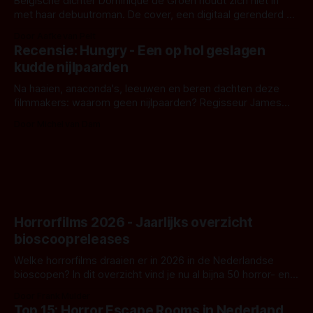
Belgische dichter Dominique de Groen houdt zich niet in
met haar debuutroman. De cover, een digitaal gerenderd en
bizar muterend lichaam tegen een pastelroze- en blauwe
Door Aafke van Pelt
achtergrond, belooft iets kleurrijks maar onheilspellends,
Recensie: Hungry - Een op hol geslagen
iets ongrijpbaars. En dat maakt De Groen met ieder woord
kudde nijlpaarden
waar.
Na haaien, anaconda's, leeuwen en beren dachten deze
filmmakers: waarom geen nijlpaarden? Regisseur James
Nunn doet het gewoon en aan ons om te oordelen of dat
Door Michel van Dam
goed uitpakt met Hungry of niet.
Horrorfilms 2026 - Jaarlijks overzicht
bioscoopreleases
Welke horrorfilms draaien er in 2026 in de Nederlandse
bioscopen? In dit overzicht vind je nu al bijna 50 horror- en
aanverwante films.
Door Frank Mulder
Top 15: Horror Escape Rooms in Nederland