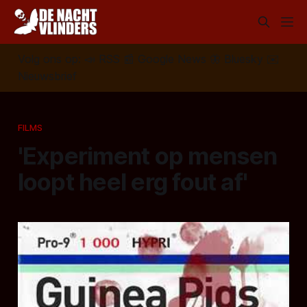
Volg ons op:
📣
RSS
📰
Google News
🦋
Bluesky
✉️
Nieuwsbrief
FILMS
'Experiment op mensen
loopt heel erg fout af'