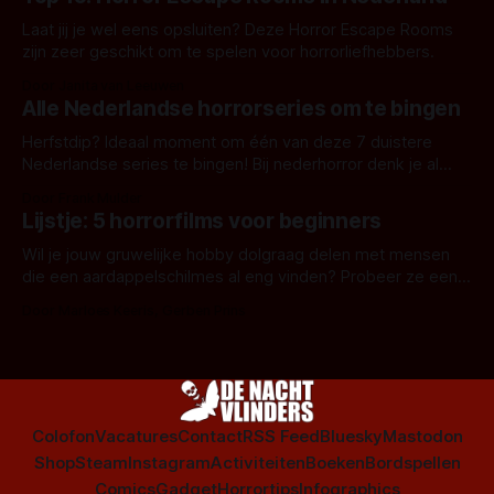
Laat jij je wel eens opsluiten? Deze Horror Escape Rooms
zijn zeer geschikt om te spelen voor horrorliefhebbers.
Door Janita van Leeuwen
Alle Nederlandse horrorseries om te bingen
Herfstdip? Ideaal moment om één van deze 7 duistere
Nederlandse series te bingen! Bij nederhorror denk je al
snel aan horrorfilms, waarschijnlijk specifiek aan De Lift,
Door Frank Mulder
Amsterdamned of The Johnsons. Maar Nederlandse horror
Lijstje: 5 horrorfilms voor beginners
is niet beperkt tot films. Hier een aantal Nederlandse tv-
series uit het duistere of horrorgenre. Als
Wil je jouw gruwelijke hobby dolgraag delen met mensen
die een aardappelschilmes al eng vinden? Probeer ze eens
op te warmen met een instapmodel horrorfilm.
Door Marloes Keeris, Gerben Prins
Colofon
Vacatures
Contact
RSS Feed
Bluesky
Mastodon
Shop
Steam
Instagram
Activiteiten
Boeken
Bordspellen
Comics
Gadget
Horrortips
Infographics