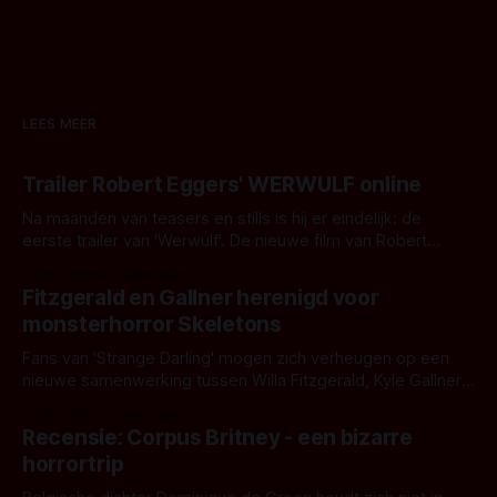
LEES MEER
Trailer Robert Eggers' WERWULF online
Na maanden van teasers en stills is hij er eindelijk: de
eerste trailer van 'Werwulf'. De nieuwe film van Robert
Eggers toont - zoals we van hem kennen - een rauwe en
Door Thomas Vanbrabant
kille stijl vol folklore en mythe. Het topic deze keer is (kon
Fitzgerald en Gallner herenigd voor
het het al raden?)... de weerwolf. Kijk je mee?
monsterhorror Skeletons
Fans van 'Strange Darling' mogen zich verheugen op een
nieuwe samenwerking tussen Willa Fitzgerald, Kyle Gallner
en regisseur J.T. Mollner. Binnenkort zijn ze te zien in
Door Thomas Vanbrabant
'Skeletons', een nieuwe creature feature waarvoor de
Recensie: Corpus Britney - een bizarre
opnames zijn gestart in Australië.
horrortrip