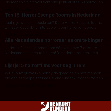
bioscopen? In dit overzicht vind je nu al bijna 50 horror- en
aanverwante films.
Door Frank Mulder
Top 15: Horror Escape Rooms in Nederland
Laat jij je wel eens opsluiten? Deze Horror Escape Rooms
zijn zeer geschikt om te spelen voor horrorliefhebbers.
Door Janita van Leeuwen
Alle Nederlandse horrorseries om te bingen
Herfstdip? Ideaal moment om één van deze 7 duistere
Nederlandse series te bingen! Bij nederhorror denk je al
snel aan horrorfilms, waarschijnlijk specifiek aan De Lift,
Door Frank Mulder
Amsterdamned of The Johnsons. Maar Nederlandse horror
Lijstje: 5 horrorfilms voor beginners
is niet beperkt tot films. Hier een aantal Nederlandse tv-
series uit het duistere of horrorgenre. Als
Wil je jouw gruwelijke hobby dolgraag delen met mensen
die een aardappelschilmes al eng vinden? Probeer ze eens
op te warmen met een instapmodel horrorfilm.
Door Marloes Keeris, Gerben Prins