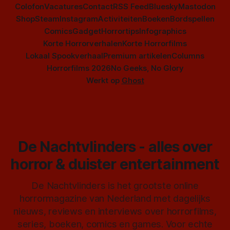
Colofon
Vacatures
Contact
RSS Feed
Bluesky
Mastodon
Shop
Steam
Instagram
Activiteiten
Boeken
Bordspellen
Comics
Gadget
Horrortips
Infographics
Korte Horrorverhalen
Korte Horrorfilms
Lokaal Spookverhaal
Premium artikelen
Columns
Horrorfilms 2026
No Geeks, No Glory
Werkt op
Ghost
De Nachtvlinders - alles over
horror & duister entertainment
De Nachtvlinders is het grootste online
horrormagazine van Nederland met dagelijks
nieuws, reviews en interviews over horrorfilms,
series, boeken, comics en games. Voor echte