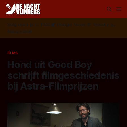
Volg ons op:
📣
RSS
📰
Google News
🦋
Bluesky
✉️
Nieuwsbrief
FILMS
Hond uit Good Boy
schrijft filmgeschiedenis
bij Astra-Filmprijzen