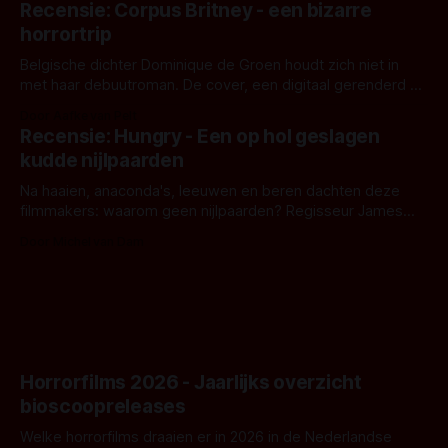
Recensie: Corpus Britney - een bizarre
opnames zijn gestart in Australië.
horrortrip
Belgische dichter Dominique de Groen houdt zich niet in
met haar debuutroman. De cover, een digitaal gerenderd en
bizar muterend lichaam tegen een pastelroze- en blauwe
Door Aafke van Pelt
achtergrond, belooft iets kleurrijks maar onheilspellends,
Recensie: Hungry - Een op hol geslagen
iets ongrijpbaars. En dat maakt De Groen met ieder woord
kudde nijlpaarden
waar.
Na haaien, anaconda's, leeuwen en beren dachten deze
filmmakers: waarom geen nijlpaarden? Regisseur James
Nunn doet het gewoon en aan ons om te oordelen of dat
Door Michel van Dam
goed uitpakt met Hungry of niet.
Horrorfilms 2026 - Jaarlijks overzicht
bioscoopreleases
Welke horrorfilms draaien er in 2026 in de Nederlandse