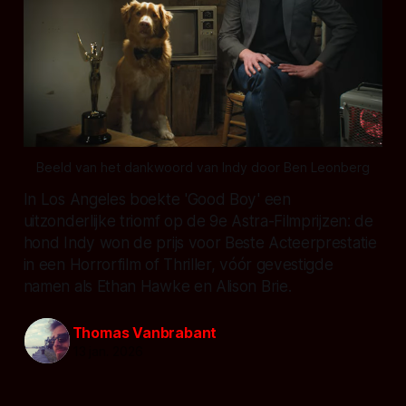
Beeld van het dankwoord van Indy door Ben Leonberg
In Los Angeles boekte 'Good Boy' een
uitzonderlijke triomf op de 9e Astra-Filmprijzen: de
hond Indy won de prijs voor Beste Acteerprestatie
in een Horrorfilm of Thriller, vóór gevestigde
namen als Ethan Hawke en Alison Brie.
Thomas Vanbrabant
13 jan. 2026