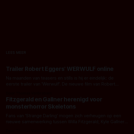
LEES MEER
Trailer Robert Eggers' WERWULF online
Na maanden van teasers en stills is hij er eindelijk: de
eerste trailer van 'Werwulf'. De nieuwe film van Robert
Eggers toont - zoals we van hem kennen - een rauwe en
Door Thomas Vanbrabant
kille stijl vol folklore en mythe. Het topic deze keer is (kon
Fitzgerald en Gallner herenigd voor
het het al raden?)... de weerwolf. Kijk je mee?
monsterhorror Skeletons
Fans van 'Strange Darling' mogen zich verheugen op een
nieuwe samenwerking tussen Willa Fitzgerald, Kyle Gallner
en regisseur J.T. Mollner. Binnenkort zijn ze te zien in
Door Thomas Vanbrabant
'Skeletons', een nieuwe creature feature waarvoor de