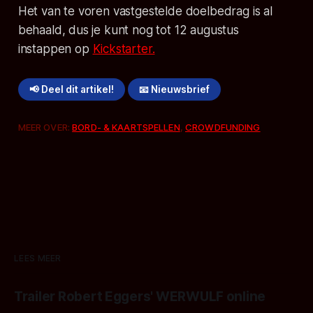
Het van te voren vastgestelde doelbedrag is al
behaald, dus je kunt nog tot 12 augustus
instappen op
Kickstarter.
📢 Deel dit artikel!
📧 Nieuwsbrief
MEER OVER:
BORD- & KAARTSPELLEN
,
CROWDFUNDING
LEES MEER
Trailer Robert Eggers' WERWULF online