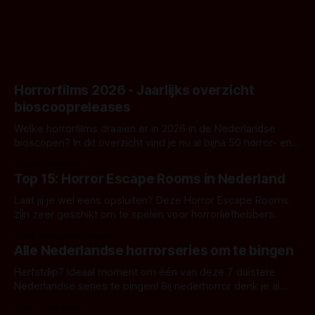
Horrorfilms 2026 - Jaarlijks overzicht
bioscoopreleases
Welke horrorfilms draaien er in 2026 in de Nederlandse
bioscopen? In dit overzicht vind je nu al bijna 50 horror- en
aanverwante films.
Door Frank Mulder
Top 15: Horror Escape Rooms in Nederland
Laat jij je wel eens opsluiten? Deze Horror Escape Rooms
zijn zeer geschikt om te spelen voor horrorliefhebbers.
Door Janita van Leeuwen
Alle Nederlandse horrorseries om te bingen
Herfstdip? Ideaal moment om één van deze 7 duistere
Nederlandse series te bingen! Bij nederhorror denk je al
snel aan horrorfilms, waarschijnlijk specifiek aan De Lift,
Door Frank Mulder
Amsterdamned of The Johnsons. Maar Nederlandse horror