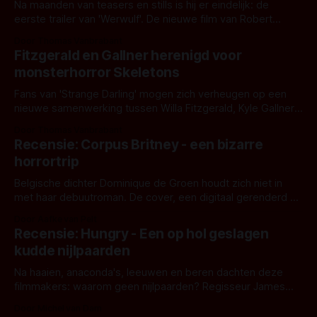
Na maanden van teasers en stills is hij er eindelijk: de
eerste trailer van 'Werwulf'. De nieuwe film van Robert
Eggers toont - zoals we van hem kennen - een rauwe en
Door Thomas Vanbrabant
kille stijl vol folklore en mythe. Het topic deze keer is (kon
Fitzgerald en Gallner herenigd voor
het het al raden?)... de weerwolf. Kijk je mee?
monsterhorror Skeletons
Fans van 'Strange Darling' mogen zich verheugen op een
nieuwe samenwerking tussen Willa Fitzgerald, Kyle Gallner
en regisseur J.T. Mollner. Binnenkort zijn ze te zien in
Door Thomas Vanbrabant
'Skeletons', een nieuwe creature feature waarvoor de
Recensie: Corpus Britney - een bizarre
opnames zijn gestart in Australië.
horrortrip
Belgische dichter Dominique de Groen houdt zich niet in
met haar debuutroman. De cover, een digitaal gerenderd en
bizar muterend lichaam tegen een pastelroze- en blauwe
Door Aafke van Pelt
achtergrond, belooft iets kleurrijks maar onheilspellends,
Recensie: Hungry - Een op hol geslagen
iets ongrijpbaars. En dat maakt De Groen met ieder woord
kudde nijlpaarden
waar.
Na haaien, anaconda's, leeuwen en beren dachten deze
filmmakers: waarom geen nijlpaarden? Regisseur James
Nunn doet het gewoon en aan ons om te oordelen of dat
Door Michel van Dam
goed uitpakt met Hungry of niet.