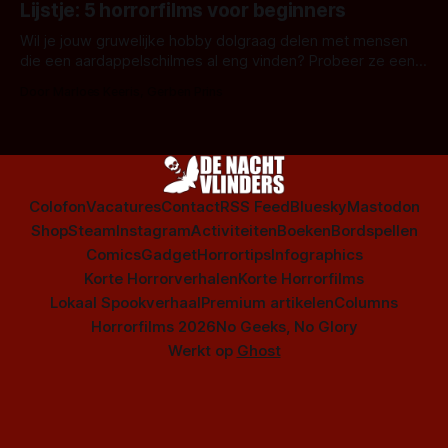
Lijstje: 5 horrorfilms voor beginners
is niet beperkt tot films. Hier een aantal Nederlandse tv-
series uit het duistere of horrorgenre. Als
Wil je jouw gruwelijke hobby dolgraag delen met mensen
die een aardappelschilmes al eng vinden? Probeer ze eens
op te warmen met een instapmodel horrorfilm.
Door Marloes Keeris, Gerben Prins
Colofon
Vacatures
Contact
RSS Feed
Bluesky
Mastodon
Shop
Steam
Instagram
Activiteiten
Boeken
Bordspellen
Comics
Gadget
Horrortips
Infographics
Korte Horrorverhalen
Korte Horrorfilms
Lokaal Spookverhaal
Premium artikelen
Columns
Horrorfilms 2026
No Geeks, No Glory
Werkt op
Ghost