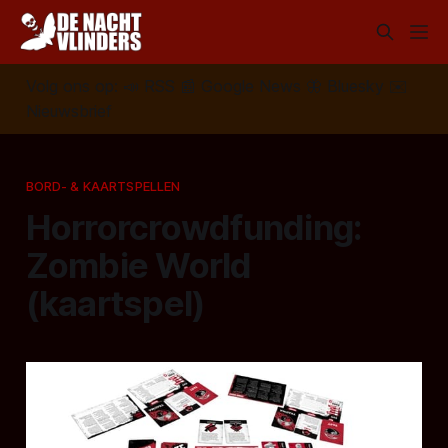
Volg ons op:
📣
RSS
📰
Google News
🦋
Bluesky
✉️
Nieuwsbrief
BORD- & KAARTSPELLEN
Horrorcrowdfunding:
Zombie World
(kaartspel)