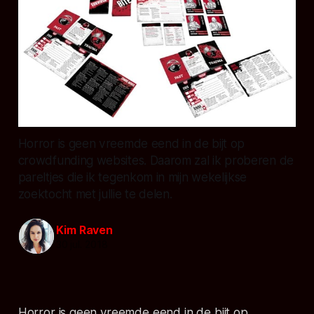
Horror is geen vreemde eend in de bijt op
crowdfunding websites. Daarom zal ik proberen de
pareltjes die ik tegenkom in mijn wekelijkse
zoektocht met jullie te delen.
Kim Raven
30 jul. 2018
Horror is geen vreemde eend in de bijt op