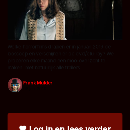
Welke horrorfilms draaien er in januari 2019 de
bioscoop en verschijnen er op dvd/blu-ray? We
proberen elke maand een mooi overzicht te
maken, met natuurlijk alle trailers.
Frank Mulder
06 jan. 2019
🖤 Log in en lees verder