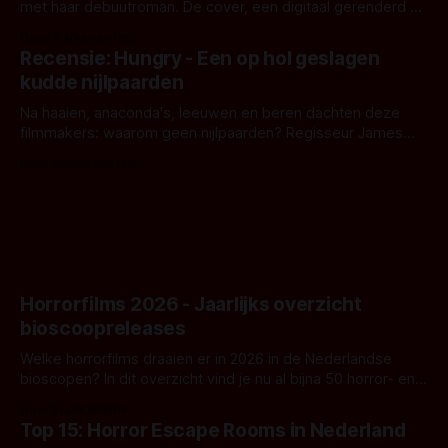
met haar debuutroman. De cover, een digitaal gerenderd en
bizar muterend lichaam tegen een pastelroze- en blauwe
Door Aafke van Pelt
achtergrond, belooft iets kleurrijks maar onheilspellends,
Recensie: Hungry - Een op hol geslagen
iets ongrijpbaars. En dat maakt De Groen met ieder woord
kudde nijlpaarden
waar.
Na haaien, anaconda's, leeuwen en beren dachten deze
filmmakers: waarom geen nijlpaarden? Regisseur James
Nunn doet het gewoon en aan ons om te oordelen of dat
Door Michel van Dam
goed uitpakt met Hungry of niet.
Horrorfilms 2026 - Jaarlijks overzicht
bioscoopreleases
Welke horrorfilms draaien er in 2026 in de Nederlandse
bioscopen? In dit overzicht vind je nu al bijna 50 horror- en
aanverwante films.
Door Frank Mulder
Top 15: Horror Escape Rooms in Nederland