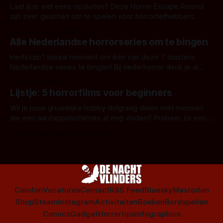
Laat jij je wel eens opsluiten? Deze Horror Escape Rooms
zijn zeer geschikt om te spelen voor horrorliefhebbers.
Door Janita van Leeuwen
Alle Nederlandse horrorseries om te bingen
Herfstdip? Ideaal moment om één van deze 7 duistere
Nederlandse series te bingen! Bij nederhorror denk je al
snel aan horrorfilms, waarschijnlijk specifiek aan De Lift,
Door Frank Mulder
Amsterdamned of The Johnsons. Maar Nederlandse horror
Lijstje: 5 horrorfilms voor beginners
is niet beperkt tot films. Hier een aantal Nederlandse tv-
series uit het duistere of horrorgenre. Als
Wil je jouw gruwelijke hobby dolgraag delen met mensen
die een aardappelschilmes al eng vinden? Probeer ze eens
op te warmen met een instapmodel horrorfilm.
Door Marloes Keeris, Gerben Prins
Colofon
Vacatures
Contact
RSS Feed
Bluesky
Mastodon
Shop
Steam
Instagram
Activiteiten
Boeken
Bordspellen
Comics
Gadget
Horrortips
Infographics