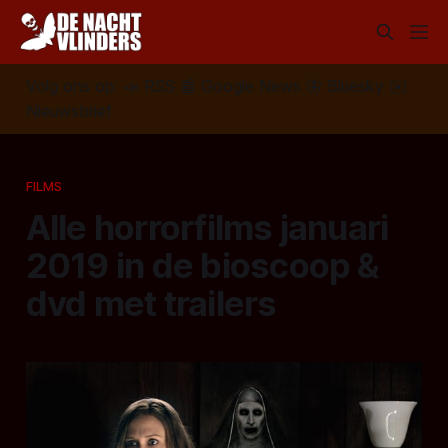
Volg ons op:
📣
RSS
📰
Google News
🦋
Bluesky
✉️
Nieuwsbrief
FILMS
Alle horrorfilms januari
2019 in de bioscoop &
dvd met trailers