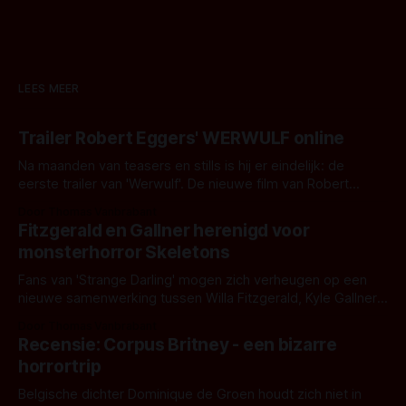
LEES MEER
Trailer Robert Eggers' WERWULF online
Na maanden van teasers en stills is hij er eindelijk: de
eerste trailer van 'Werwulf'. De nieuwe film van Robert
Eggers toont - zoals we van hem kennen - een rauwe en
Door Thomas Vanbrabant
kille stijl vol folklore en mythe. Het topic deze keer is (kon
Fitzgerald en Gallner herenigd voor
het het al raden?)... de weerwolf. Kijk je mee?
monsterhorror Skeletons
Fans van 'Strange Darling' mogen zich verheugen op een
nieuwe samenwerking tussen Willa Fitzgerald, Kyle Gallner
en regisseur J.T. Mollner. Binnenkort zijn ze te zien in
Door Thomas Vanbrabant
'Skeletons', een nieuwe creature feature waarvoor de
Recensie: Corpus Britney - een bizarre
opnames zijn gestart in Australië.
horrortrip
Belgische dichter Dominique de Groen houdt zich niet in