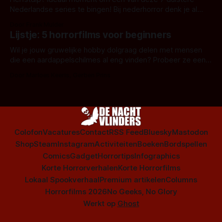
Nederlandse series te bingen! Bij nederhorror denk je al
snel aan horrorfilms, waarschijnlijk specifiek aan De Lift,
Door Frank Mulder
Amsterdamned of The Johnsons. Maar Nederlandse horror
Lijstje: 5 horrorfilms voor beginners
is niet beperkt tot films. Hier een aantal Nederlandse tv-
series uit het duistere of horrorgenre. Als
Wil je jouw gruwelijke hobby dolgraag delen met mensen
die een aardappelschilmes al eng vinden? Probeer ze eens
op te warmen met een instapmodel horrorfilm.
Door Marloes Keeris, Gerben Prins
Colofon
Vacatures
Contact
RSS Feed
Bluesky
Mastodon
Shop
Steam
Instagram
Activiteiten
Boeken
Bordspellen
Comics
Gadget
Horrortips
Infographics
Korte Horrorverhalen
Korte Horrorfilms
Lokaal Spookverhaal
Premium artikelen
Columns
Horrorfilms 2026
No Geeks, No Glory
Werkt op
Ghost