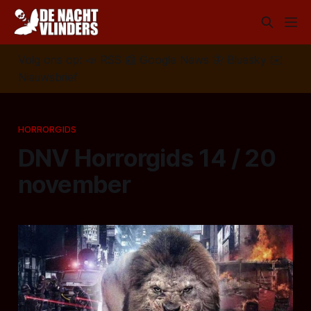
Volg ons op:
📣
RSS
📰
Google News
🦋
Bluesky
✉️
Nieuwsbrief
HORRORGIDS
DNV Horrorgids 14 / 20
november