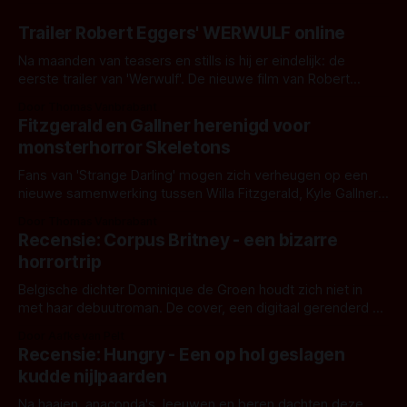
Trailer Robert Eggers' WERWULF online
Na maanden van teasers en stills is hij er eindelijk: de
eerste trailer van 'Werwulf'. De nieuwe film van Robert
Eggers toont - zoals we van hem kennen - een rauwe en
Door Thomas Vanbrabant
kille stijl vol folklore en mythe. Het topic deze keer is (kon
Fitzgerald en Gallner herenigd voor
het het al raden?)... de weerwolf. Kijk je mee?
monsterhorror Skeletons
Fans van 'Strange Darling' mogen zich verheugen op een
nieuwe samenwerking tussen Willa Fitzgerald, Kyle Gallner
en regisseur J.T. Mollner. Binnenkort zijn ze te zien in
Door Thomas Vanbrabant
'Skeletons', een nieuwe creature feature waarvoor de
Recensie: Corpus Britney - een bizarre
opnames zijn gestart in Australië.
horrortrip
Belgische dichter Dominique de Groen houdt zich niet in
met haar debuutroman. De cover, een digitaal gerenderd en
bizar muterend lichaam tegen een pastelroze- en blauwe
Door Aafke van Pelt
achtergrond, belooft iets kleurrijks maar onheilspellends,
Recensie: Hungry - Een op hol geslagen
iets ongrijpbaars. En dat maakt De Groen met ieder woord
kudde nijlpaarden
waar.
Na haaien, anaconda's, leeuwen en beren dachten deze