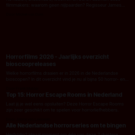
filmmakers: waarom geen nijlpaarden? Regisseur James
Nunn doet het gewoon en aan ons om te oordelen of dat
Door Michel van Dam
goed uitpakt met Hungry of niet.
Horrorfilms 2026 - Jaarlijks overzicht
bioscoopreleases
Welke horrorfilms draaien er in 2026 in de Nederlandse
bioscopen? In dit overzicht vind je nu al bijna 50 horror- en
aanverwante films.
Door Frank Mulder
Top 15: Horror Escape Rooms in Nederland
Laat jij je wel eens opsluiten? Deze Horror Escape Rooms
zijn zeer geschikt om te spelen voor horrorliefhebbers.
Door Janita van Leeuwen
Alle Nederlandse horrorseries om te bingen
Herfstdip? Ideaal moment om één van deze 7 duistere