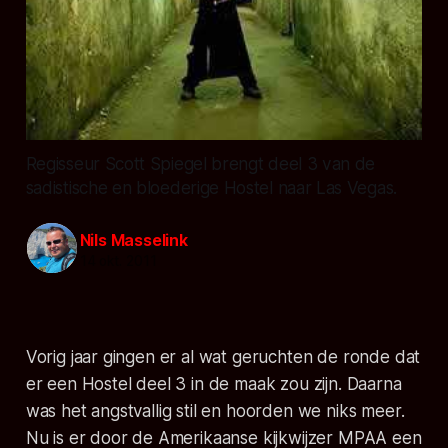
Regisseur Scott Spiegel brengt deel 3 van de
sadistische en bloederige Hostel naar Las Vegas.
Nils Masselink
14 okt. 2011
Vorig jaar gingen er al wat geruchten de ronde dat
er een Hostel deel 3 in de maak zou zijn. Daarna
was het angstvallig stil en hoorden we niks meer.
Nu is er door de Amerikaanse kijkwijzer MPAA een