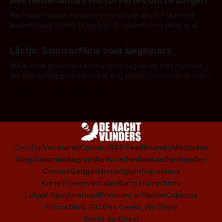
Alle Nederlandse horrorseries om te bingen
Herfstdip? Ideaal moment om één van deze 7 duistere
Nederlandse series te bingen! Bij nederhorror denk je al
snel aan horrorfilms, waarschijnlijk specifiek aan De Lift,
Door Frank Mulder
Amsterdamned of The Johnsons. Maar Nederlandse horror
Lijstje: 5 horrorfilms voor beginners
is niet beperkt tot films. Hier een aantal Nederlandse tv-
series uit het duistere of horrorgenre. Als
Wil je jouw gruwelijke hobby dolgraag delen met mensen
die een aardappelschilmes al eng vinden? Probeer ze eens
op te warmen met een instapmodel horrorfilm.
Door Marloes Keeris, Gerben Prins
Colofon
Vacatures
Contact
RSS Feed
Bluesky
Mastodon
Shop
Steam
Instagram
Activiteiten
Boeken
Bordspellen
Comics
Gadget
Horrortips
Infographics
Korte Horrorverhalen
Korte Horrorfilms
Lokaal Spookverhaal
Premium artikelen
Columns
Horrorfilms 2026
No Geeks, No Glory
Werkt op
Ghost