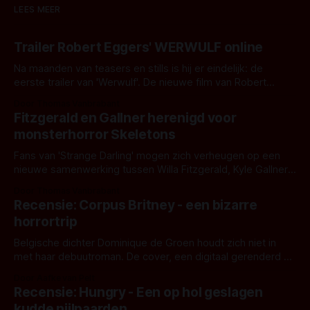
LEES MEER
Trailer Robert Eggers' WERWULF online
Na maanden van teasers en stills is hij er eindelijk: de
eerste trailer van 'Werwulf'. De nieuwe film van Robert
Eggers toont - zoals we van hem kennen - een rauwe en
Door Thomas Vanbrabant
kille stijl vol folklore en mythe. Het topic deze keer is (kon
Fitzgerald en Gallner herenigd voor
het het al raden?)... de weerwolf. Kijk je mee?
monsterhorror Skeletons
Fans van 'Strange Darling' mogen zich verheugen op een
nieuwe samenwerking tussen Willa Fitzgerald, Kyle Gallner
en regisseur J.T. Mollner. Binnenkort zijn ze te zien in
Door Thomas Vanbrabant
'Skeletons', een nieuwe creature feature waarvoor de
Recensie: Corpus Britney - een bizarre
opnames zijn gestart in Australië.
horrortrip
Belgische dichter Dominique de Groen houdt zich niet in
met haar debuutroman. De cover, een digitaal gerenderd en
bizar muterend lichaam tegen een pastelroze- en blauwe
Door Aafke van Pelt
achtergrond, belooft iets kleurrijks maar onheilspellends,
Recensie: Hungry - Een op hol geslagen
iets ongrijpbaars. En dat maakt De Groen met ieder woord
kudde nijlpaarden