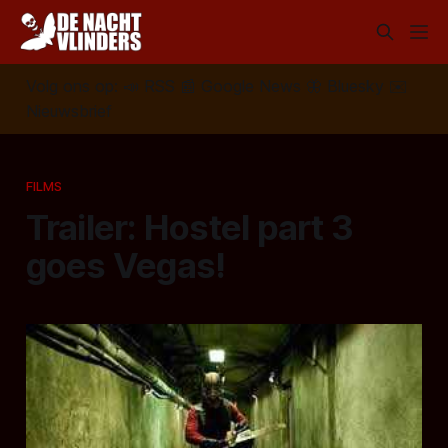
Volg ons op:
📣
RSS
📰
Google News
🦋
Bluesky
✉️
Nieuwsbrief
FILMS
Trailer: Hostel part 3
goes Vegas!