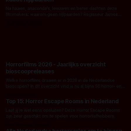
waar.
Na haaien, anaconda's, leeuwen en beren dachten deze
filmmakers: waarom geen nijlpaarden? Regisseur James
Nunn doet het gewoon en aan ons om te oordelen of dat
Door Michel van Dam
goed uitpakt met Hungry of niet.
Horrorfilms 2026 - Jaarlijks overzicht
bioscoopreleases
Welke horrorfilms draaien er in 2026 in de Nederlandse
bioscopen? In dit overzicht vind je nu al bijna 50 horror- en
aanverwante films.
Door Frank Mulder
Top 15: Horror Escape Rooms in Nederland
Laat jij je wel eens opsluiten? Deze Horror Escape Rooms
zijn zeer geschikt om te spelen voor horrorliefhebbers.
Door Janita van Leeuwen