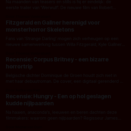
Na maanden van teasers en stills is hij er eindelijk: de
eerste trailer van 'Werwulf'. De nieuwe film van Robert
Eggers toont - zoals we van hem kennen - een rauwe en
Door Thomas Vanbrabant
kille stijl vol folklore en mythe. Het topic deze keer is (kon
Fitzgerald en Gallner herenigd voor
het het al raden?)... de weerwolf. Kijk je mee?
monsterhorror Skeletons
Fans van 'Strange Darling' mogen zich verheugen op een
nieuwe samenwerking tussen Willa Fitzgerald, Kyle Gallner
en regisseur J.T. Mollner. Binnenkort zijn ze te zien in
Door Thomas Vanbrabant
'Skeletons', een nieuwe creature feature waarvoor de
Recensie: Corpus Britney - een bizarre
opnames zijn gestart in Australië.
horrortrip
Belgische dichter Dominique de Groen houdt zich niet in
met haar debuutroman. De cover, een digitaal gerenderd en
bizar muterend lichaam tegen een pastelroze- en blauwe
Door Aafke van Pelt
achtergrond, belooft iets kleurrijks maar onheilspellends,
Recensie: Hungry - Een op hol geslagen
iets ongrijpbaars. En dat maakt De Groen met ieder woord
kudde nijlpaarden
waar.
Na haaien, anaconda's, leeuwen en beren dachten deze
filmmakers: waarom geen nijlpaarden? Regisseur James
Nunn doet het gewoon en aan ons om te oordelen of dat
Door Michel van Dam
goed uitpakt met Hungry of niet.