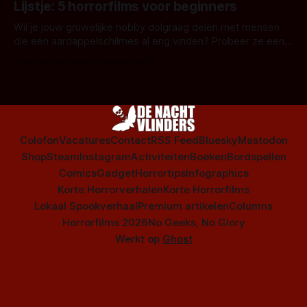
Lijstje: 5 horrorfilms voor beginners
is niet beperkt tot films. Hier een aantal Nederlandse tv-
series uit het duistere of horrorgenre. Als
Wil je jouw gruwelijke hobby dolgraag delen met mensen
die een aardappelschilmes al eng vinden? Probeer ze eens
op te warmen met een instapmodel horrorfilm.
Door Marloes Keeris, Gerben Prins
Colofon
Vacatures
Contact
RSS Feed
Bluesky
Mastodon
Shop
Steam
Instagram
Activiteiten
Boeken
Bordspellen
Comics
Gadget
Horrortips
Infographics
Korte Horrorverhalen
Korte Horrorfilms
Lokaal Spookverhaal
Premium artikelen
Columns
Horrorfilms 2026
No Geeks, No Glory
Werkt op
Ghost