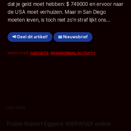
dat je geld moet hebben: $ 749000 en ervoor naar
de USA moet verhuizen. Maar in San Diego
moeten leven, is toch niet zo’n straf lijkt ons…
📢 Deel dit artikel!
📧 Nieuwsbrief
MEER OVER:
GADGETS
,
PARANORMAL ACTIVITY
LEES MEER
Trailer Robert Eggers' WERWULF online