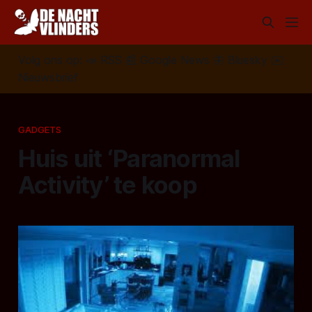
Volg ons op:
📣
RSS
📰
Google News
🦋
Bluesky
✉️
Nieuwsbrief
GADGETS
Huis uit ‘Paranormal
Activity’ te koop