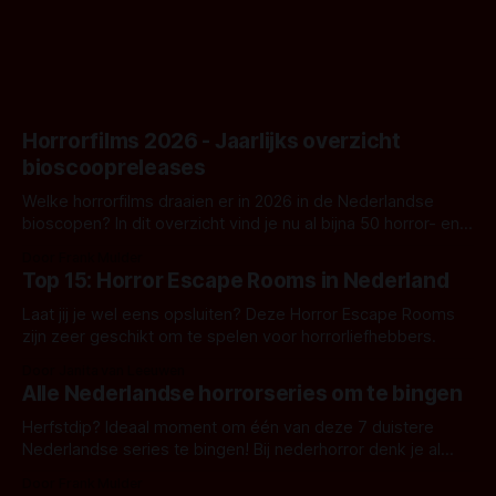
Horrorfilms 2026 - Jaarlijks overzicht
bioscoopreleases
Welke horrorfilms draaien er in 2026 in de Nederlandse
bioscopen? In dit overzicht vind je nu al bijna 50 horror- en
aanverwante films.
Door Frank Mulder
Top 15: Horror Escape Rooms in Nederland
Laat jij je wel eens opsluiten? Deze Horror Escape Rooms
zijn zeer geschikt om te spelen voor horrorliefhebbers.
Door Janita van Leeuwen
Alle Nederlandse horrorseries om te bingen
Herfstdip? Ideaal moment om één van deze 7 duistere
Nederlandse series te bingen! Bij nederhorror denk je al
snel aan horrorfilms, waarschijnlijk specifiek aan De Lift,
Door Frank Mulder
Amsterdamned of The Johnsons. Maar Nederlandse horror