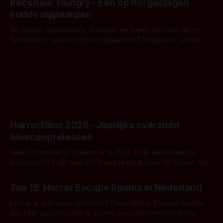
Recensie: Hungry - Een op hol geslagen
iets ongrijpbaars. En dat maakt De Groen met ieder woord
kudde nijlpaarden
waar.
Na haaien, anaconda's, leeuwen en beren dachten deze
filmmakers: waarom geen nijlpaarden? Regisseur James
Nunn doet het gewoon en aan ons om te oordelen of dat
Door Michel van Dam
goed uitpakt met Hungry of niet.
Horrorfilms 2026 - Jaarlijks overzicht
bioscoopreleases
Welke horrorfilms draaien er in 2026 in de Nederlandse
bioscopen? In dit overzicht vind je nu al bijna 50 horror- en
aanverwante films.
Door Frank Mulder
Top 15: Horror Escape Rooms in Nederland
Laat jij je wel eens opsluiten? Deze Horror Escape Rooms
zijn zeer geschikt om te spelen voor horrorliefhebbers.