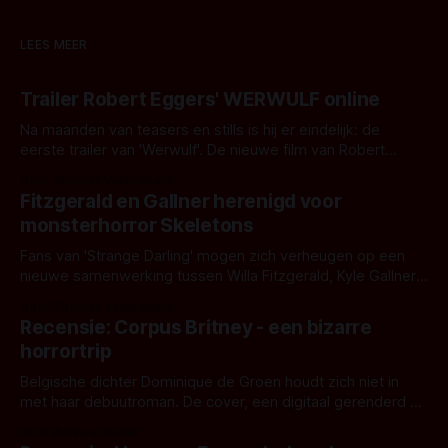
LEES MEER
Trailer Robert Eggers' WERWULF online
Na maanden van teasers en stills is hij er eindelijk: de
eerste trailer van 'Werwulf'. De nieuwe film van Robert
Eggers toont - zoals we van hem kennen - een rauwe en
Door Thomas Vanbrabant
kille stijl vol folklore en mythe. Het topic deze keer is (kon
Fitzgerald en Gallner herenigd voor
het het al raden?)... de weerwolf. Kijk je mee?
monsterhorror Skeletons
Fans van 'Strange Darling' mogen zich verheugen op een
nieuwe samenwerking tussen Willa Fitzgerald, Kyle Gallner
en regisseur J.T. Mollner. Binnenkort zijn ze te zien in
Door Thomas Vanbrabant
'Skeletons', een nieuwe creature feature waarvoor de
Recensie: Corpus Britney - een bizarre
opnames zijn gestart in Australië.
horrortrip
Belgische dichter Dominique de Groen houdt zich niet in
met haar debuutroman. De cover, een digitaal gerenderd en
bizar muterend lichaam tegen een pastelroze- en blauwe
Door Aafke van Pelt
achtergrond, belooft iets kleurrijks maar onheilspellends,