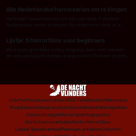
Door Janita van Leeuwen
Alle Nederlandse horrorseries om te bingen
Herfstdip? Ideaal moment om één van deze 7 duistere
Nederlandse series te bingen! Bij nederhorror denk je al
snel aan horrorfilms, waarschijnlijk specifiek aan De Lift,
Door Frank Mulder
Amsterdamned of The Johnsons. Maar Nederlandse horror
Lijstje: 5 horrorfilms voor beginners
is niet beperkt tot films. Hier een aantal Nederlandse tv-
series uit het duistere of horrorgenre. Als
Wil je jouw gruwelijke hobby dolgraag delen met mensen
die een aardappelschilmes al eng vinden? Probeer ze eens
op te warmen met een instapmodel horrorfilm.
Door Marloes Keeris, Gerben Prins
Colofon
Vacatures
Contact
RSS Feed
Bluesky
Mastodon
Shop
Steam
Instagram
Activiteiten
Boeken
Bordspellen
Comics
Gadget
Horrortips
Infographics
Korte Horrorverhalen
Korte Horrorfilms
Lokaal Spookverhaal
Premium artikelen
Columns