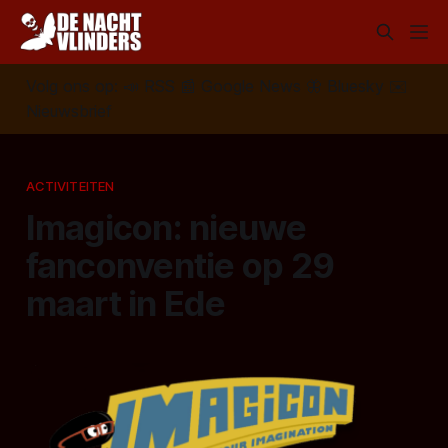
Volg ons op:
📣
RSS
📰
Google News
🦋
Bluesky
✉️
Nieuwsbrief
ACTIVITEITEN
Imagicon: nieuwe
fanconventie op 29
maart in Ede