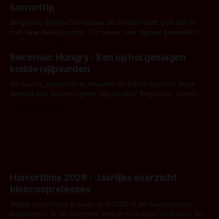
horrortrip
Belgische dichter Dominique de Groen houdt zich niet in
met haar debuutroman. De cover, een digitaal gerenderd en
bizar muterend lichaam tegen een pastelroze- en blauwe
Door Aafke van Pelt
achtergrond, belooft iets kleurrijks maar onheilspellends,
Recensie: Hungry - Een op hol geslagen
iets ongrijpbaars. En dat maakt De Groen met ieder woord
kudde nijlpaarden
waar.
Na haaien, anaconda's, leeuwen en beren dachten deze
filmmakers: waarom geen nijlpaarden? Regisseur James
Nunn doet het gewoon en aan ons om te oordelen of dat
Door Michel van Dam
goed uitpakt met Hungry of niet.
Horrorfilms 2026 - Jaarlijks overzicht
bioscoopreleases
Welke horrorfilms draaien er in 2026 in de Nederlandse
bioscopen? In dit overzicht vind je nu al bijna 50 horror- en