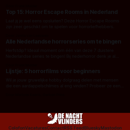
aanverwante films.
Door Frank Mulder
Top 15: Horror Escape Rooms in Nederland
Laat jij je wel eens opsluiten? Deze Horror Escape Rooms
zijn zeer geschikt om te spelen voor horrorliefhebbers.
Door Janita van Leeuwen
Alle Nederlandse horrorseries om te bingen
Herfstdip? Ideaal moment om één van deze 7 duistere
Nederlandse series te bingen! Bij nederhorror denk je al
snel aan horrorfilms, waarschijnlijk specifiek aan De Lift,
Door Frank Mulder
Amsterdamned of The Johnsons. Maar Nederlandse horror
Lijstje: 5 horrorfilms voor beginners
is niet beperkt tot films. Hier een aantal Nederlandse tv-
series uit het duistere of horrorgenre. Als
Wil je jouw gruwelijke hobby dolgraag delen met mensen
die een aardappelschilmes al eng vinden? Probeer ze eens
op te warmen met een instapmodel horrorfilm.
Door Marloes Keeris, Gerben Prins
Colofon
Vacatures
Contact
RSS Feed
Bluesky
Mastodon