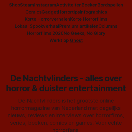
Shop
Steam
Instagram
Activiteiten
Boeken
Bordspellen
Comics
Gadget
Horrortips
Infographics
Korte Horrorverhalen
Korte Horrorfilms
Lokaal Spookverhaal
Premium artikelen
Columns
Horrorfilms 2026
No Geeks, No Glory
Werkt op
Ghost
De Nachtvlinders - alles over
horror & duister entertainment
De Nachtvlinders is het grootste online
horrormagazine van Nederland met dagelijks
nieuws, reviews en interviews over horrorfilms,
series, boeken, comics en games. Voor echte
horrorfans.