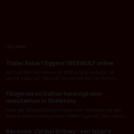
LEES MEER
Trailer Robert Eggers' WERWULF online
Na maanden van teasers en stills is hij er eindelijk: de
eerste trailer van 'Werwulf'. De nieuwe film van Robert
Eggers toont - zoals we van hem kennen - een rauwe en
Door Thomas Vanbrabant
kille stijl vol folklore en mythe. Het topic deze keer is (kon
Fitzgerald en Gallner herenigd voor
het het al raden?)... de weerwolf. Kijk je mee?
monsterhorror Skeletons
Fans van 'Strange Darling' mogen zich verheugen op een
nieuwe samenwerking tussen Willa Fitzgerald, Kyle Gallner
en regisseur J.T. Mollner. Binnenkort zijn ze te zien in
Door Thomas Vanbrabant
'Skeletons', een nieuwe creature feature waarvoor de
Recensie: Corpus Britney - een bizarre
opnames zijn gestart in Australië.