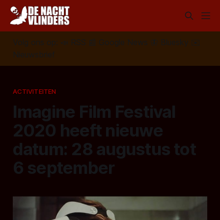
Volg ons op:
📣
RSS
📰
Google News
🦋
Bluesky
✉️
Nieuwsbrief
ACTIVITEITEN
Imagine Film Festival
2020 heeft nieuwe
datum: 28 augustus tot
6 september