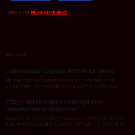
MEER OVER:
FILMS
,
INTERVIEWS
LEES MEER
Trailer Robert Eggers' WERWULF online
Na maanden van teasers en stills is hij er eindelijk: de
eerste trailer van 'Werwulf'. De nieuwe film van Robert
Eggers toont - zoals we van hem kennen - een rauwe en
Door Thomas Vanbrabant
kille stijl vol folklore en mythe. Het topic deze keer is (kon
Fitzgerald en Gallner herenigd voor
het het al raden?)... de weerwolf. Kijk je mee?
monsterhorror Skeletons
Fans van 'Strange Darling' mogen zich verheugen op een
nieuwe samenwerking tussen Willa Fitzgerald, Kyle Gallner
en regisseur J.T. Mollner. Binnenkort zijn ze te zien in
Door Thomas Vanbrabant