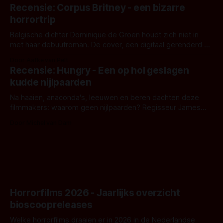
'Skeletons', een nieuwe creature feature waarvoor de
Recensie: Corpus Britney - een bizarre
opnames zijn gestart in Australië.
horrortrip
Belgische dichter Dominique de Groen houdt zich niet in
met haar debuutroman. De cover, een digitaal gerenderd en
bizar muterend lichaam tegen een pastelroze- en blauwe
Door Aafke van Pelt
achtergrond, belooft iets kleurrijks maar onheilspellends,
Recensie: Hungry - Een op hol geslagen
iets ongrijpbaars. En dat maakt De Groen met ieder woord
kudde nijlpaarden
waar.
Na haaien, anaconda's, leeuwen en beren dachten deze
filmmakers: waarom geen nijlpaarden? Regisseur James
Nunn doet het gewoon en aan ons om te oordelen of dat
Door Michel van Dam
goed uitpakt met Hungry of niet.
Horrorfilms 2026 - Jaarlijks overzicht
bioscoopreleases
Welke horrorfilms draaien er in 2026 in de Nederlandse