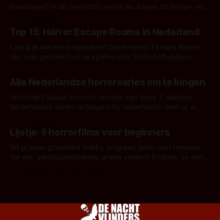
bioscopen? In dit overzicht vind je nu al bijna 50 horror- en
aanverwante films.
Door Frank Mulder
Top 15: Horror Escape Rooms in Nederland
Laat jij je wel eens opsluiten? Deze Horror Escape Rooms
zijn zeer geschikt om te spelen voor horrorliefhebbers.
Door Janita van Leeuwen
Alle Nederlandse horrorseries om te bingen
Herfstdip? Ideaal moment om één van deze 7 duistere
Nederlandse series te bingen! Bij nederhorror denk je al
snel aan horrorfilms, waarschijnlijk specifiek aan De Lift,
Door Frank Mulder
Amsterdamned of The Johnsons. Maar Nederlandse horror
Lijstje: 5 horrorfilms voor beginners
is niet beperkt tot films. Hier een aantal Nederlandse tv-
series uit het duistere of horrorgenre. Als
Wil je jouw gruwelijke hobby dolgraag delen met mensen
die een aardappelschilmes al eng vinden? Probeer ze eens
op te warmen met een instapmodel horrorfilm.
Door Marloes Keeris, Gerben Prins