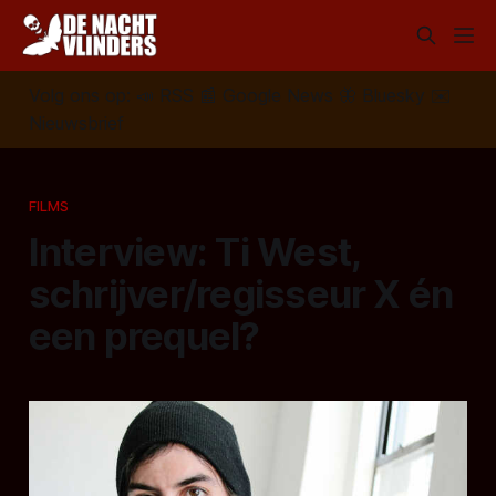
Volg ons op:
📣
RSS
📰
Google News
🦋
Bluesky
✉️
Nieuwsbrief
FILMS
Interview: Ti West,
schrijver/regisseur X én
een prequel?