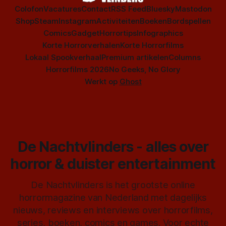
Colofon
Vacatures
Contact
RSS Feed
Bluesky
Mastodon
Shop
Steam
Instagram
Activiteiten
Boeken
Bordspellen
Comics
Gadget
Horrortips
Infographics
Korte Horrorverhalen
Korte Horrorfilms
Lokaal Spookverhaal
Premium artikelen
Columns
Horrorfilms 2026
No Geeks, No Glory
Werkt op
Ghost
De Nachtvlinders - alles over
horror & duister entertainment
De Nachtvlinders is het grootste online
horrormagazine van Nederland met dagelijks
nieuws, reviews en interviews over horrorfilms,
series, boeken, comics en games. Voor echte